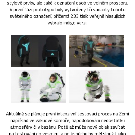
stylové prvky, ale také k označení osob ve volném prostoru.
V první fázi prototypu byly vytvořeny tři varianty tohoto
světelného označení, přičemž 233 tisíc veřejně hlasujících
vybralo indigo verzi.
Aktuálně se plánuje první intenzivní testovací proces na Zemi
například ve vakuové komoře, napodobování nedostatku
atmosféry či v bazénu. Poté až může nový oblek zavítat
na testování do vesmíru, a po úspěchu by měl sloužit jako