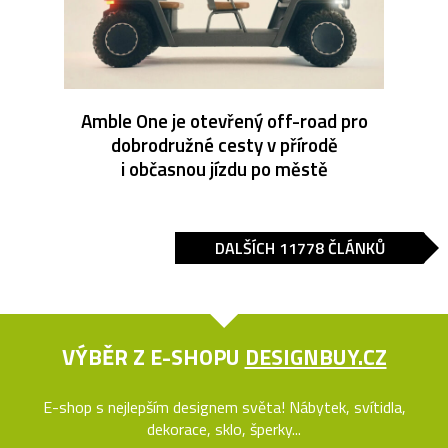
Amble One je otevřený off-road pro
dobrodružné cesty v přírodě
i občasnou jízdu po městě
DALŠÍCH 11778 ČLÁNKŮ
VÝBĚR Z E-SHOPU
DESIGNBUY.CZ
E-shop s nejlepším designem světa! Nábytek, svítidla,
dekorace, sklo, šperky...