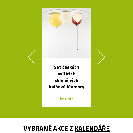
Set českých
Španělsk
svítících
minimalisti
skleněných
svítidla od A
balónků Memory
koupit
koupit
VYBRANÉ AKCE Z
KALENDÁŘE