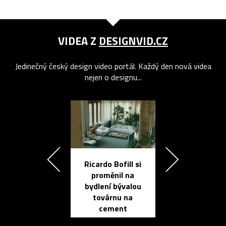
VIDEA Z
DESIGNVID.CZ
Jedinečný český design video portál. Každý den nová videa
nejen o designu...
Ricardo Bofill si
Přichází ten
proměnil na
propracovan
bydlení bývalou
elektronic
továrnu na
zápisník
cement
reMarkable