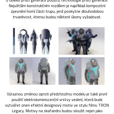
u obleku příští generace použity technologie příští generace.
Největším konstrukčním rozdílem je například kompozitní
zpevnění horní části trupu, jenž poskytne dlouhodobou
trvanlivost, kterou budou některé úkony vyžadovat.
Výraznou změnou oproti předchozímu modelu je také první
použití elektroluminiscenční vrstvy vedení, která bude
vytvářet onen efektní designový motiv ve stylu filmu TRON
Legacy. Motivy na skafandru budou sloužit nejen jako