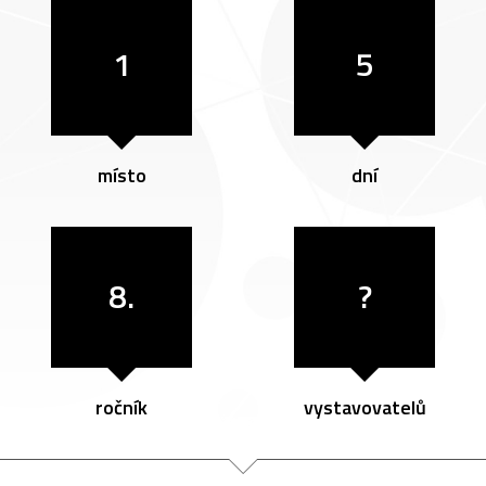
1
5
místo
dní
8.
?
ročník
vystavovatelů