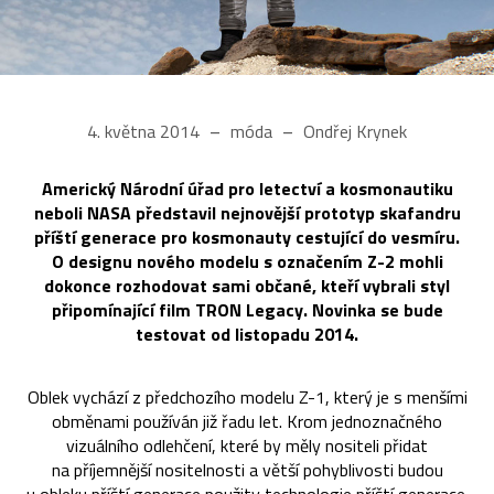
4. května 2014
móda
Ondřej Krynek
Americký Národní úřad pro letectví a kosmonautiku
neboli NASA představil nejnovější prototyp skafandru
příští generace pro kosmonauty cestující do vesmíru.
O designu nového modelu s označením Z-2 mohli
dokonce rozhodovat sami občané, kteří vybrali styl
připomínající film TRON Legacy. Novinka se bude
testovat od listopadu 2014.
Oblek vychází z předchozího modelu Z-1, který je s menšími
obměnami používán již řadu let. Krom jednoznačného
vizuálního odlehčení, které by měly nositeli přidat
na příjemnější nositelnosti a větší pohyblivosti budou