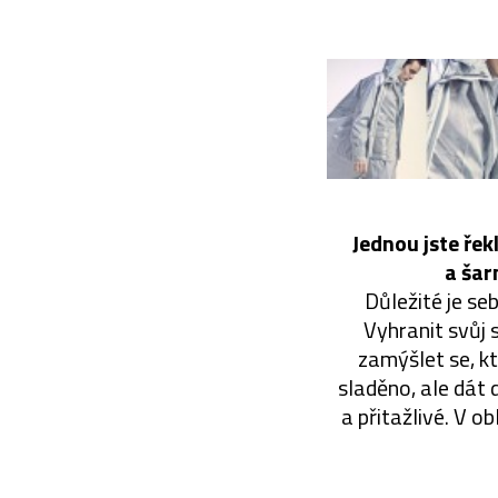
Jednou jste řek
a šar
Důležité je se
Vyhranit svůj 
zamýšlet se, kt
sladěno, ale dát 
a přitažlivé. V ob