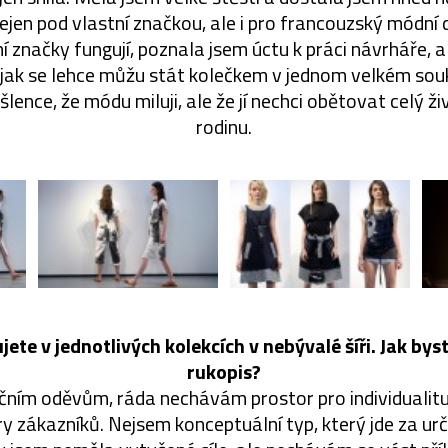
jen pod vlastní značkou, ale i pro francouzský módní
í značky fungují, poznala jsem úctu k práci návrháře, a
 jak se lehce můžu stát kolečkem v jednom velkém souk
lence, že módu miluji, ale že jí nechci obětovat celý ži
rodinu.
jete v jednotlivých kolekcích v nebývalé šíři. Jak bys
rukopis?
čním oděvům, ráda nechávám prostor pro individualitu
y zákazníků. Nejsem konceptuální typ, který jde za u