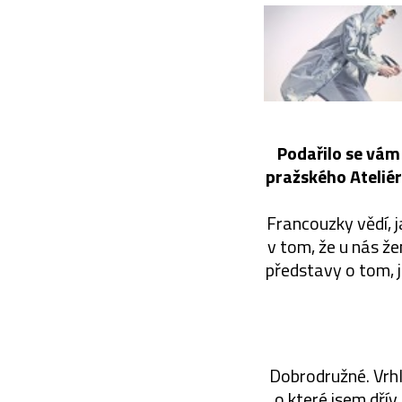
Podařilo se vám
pražského Ateliér
Francouzky vědí, j
v tom, že u nás že
představy o tom, j
Dobrodružné. Vrhl
o které jsem dřív 