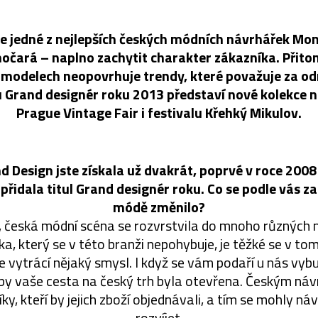
fie jedné z nejlepších českých módních návrhářek Mo
očará – naplno zachytit charakter zákazníka. Přito
 modelech neopovrhuje trendy, které považuje za odr
u Grand designér roku 2013 představí nové kolekce 
Prague Vintage Fair i festivalu Křehký Mikulov.
 Design jste získala už dvakrát, poprvé v roce 2008
přidala titul Grand designér roku. Co se podle vás z
módě změnilo?
í, česká módní scéna se rozvrstvila do mnoho různých 
a, který se v této branži nepohybuje, je těžké se v to
e vytrácí nějaký smysl. I když se vám podaří u nás vy
by vaše cesta na český trh byla otevřena. Českým náv
ky, kteří by jejich zboží objednávali, a tím se mohly n
rozvíjet.