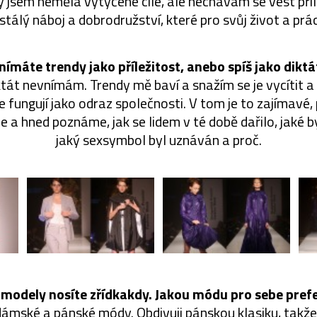
dy jsem neměla vytyčené cíle, ale nechávám se vést příl
stálý náboj a dobrodružství, které pro svůj život a prác
nímáte trendy jako příležitost, anebo spíš jako diktá
ktát nevnímám. Trendy mě baví a snažím se je vycítit a 
e fungují jako odraz společnosti. V tom je to zajímav
ie a hned poznáme, jak se lidem v té době dařilo, jaké b
jaký sexsymbol byl uznáván a proč.
 modely nosíte zřídkakdy. Jakou módu pro sebe pref
mské a pánské módy. Obdivuji pánskou klasiku, takže