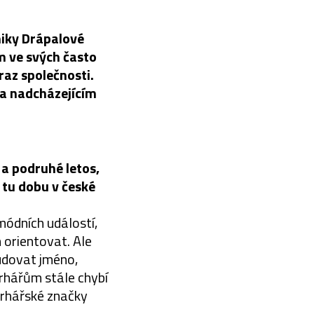
niky Drápalové
m ve svých často
az společnosti.
na nadcházejícím
 a podruhé letos,
a tu dobu v české
módních událostí,
m orientovat. Ale
budovat jméno,
rhářům stále chybí
ávrhářské značky