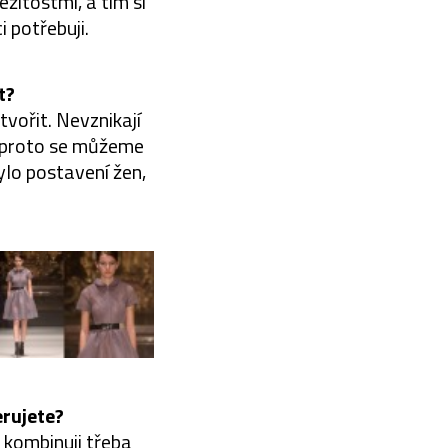
ežitostmi, a tím si
i potřebuji.
t?
tvořit. Nevznikají
é, proto se můžeme
ylo postavení žen,
erujete?
 kombinuji třeba