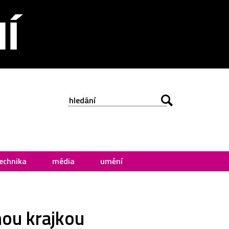
echnika
média
umění
nou krajkou