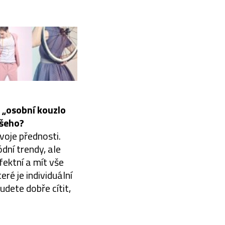
e „osobní kouzlo
všeho?
voje přednosti.
dní trendy, ale
fektní a mít vše
ré je individuální
budete dobře cítit,