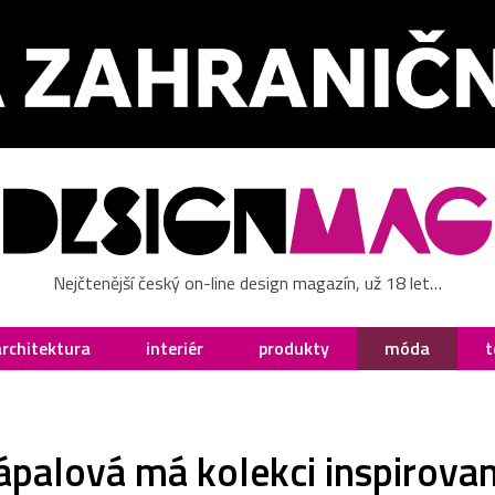
Nejčtenější český on-line design magazín, už 18 let…
architektura
interiér
produkty
móda
t
palová má kolekci inspirova