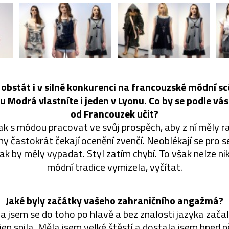
 obstát i v silné konkurenci na francouzské módní s
u Modrá vlastníte i jeden v Lyonu. Co by se podle vá
od Francouzek učit?
ak s módou pracovat ve svůj prospěch, aby z ní měly ra
ny častokrát čekají ocenění zvenčí. Neoblékají se pro se
ak by měly vypadat. Styl zatím chybí. To však nelze n
módní tradice vymizela, vyčítat.
Jaké byly začátky vašeho zahraničního angažmá?
a jsem se do toho po hlavě a bez znalosti jazyka začal
jen snila. Měla jsem velké štěstí a dostala jsem hned ně