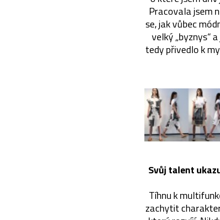
Pracovala jsem ne
se, jak vůbec módn
velký „byznys“ a
tedy přivedlo k myš
Svůj talent ukazu
Tíhnu k multifunk
zachytit charakter