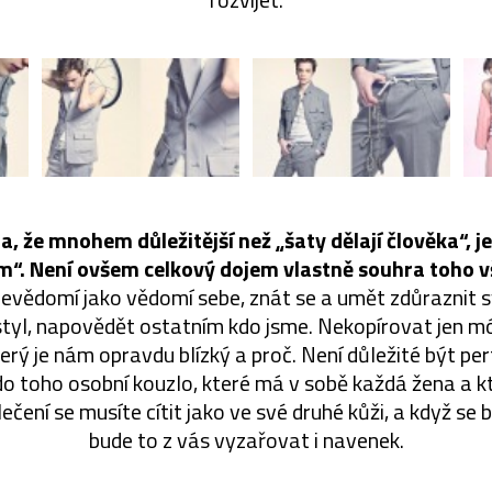
la, že mnohem důležitější než „šaty dělají člověka“, j
m“. Není ovšem celkový dojem vlastně souhra toho 
bevědomí jako vědomí sebe, znát se a umět zdůraznit s
styl, napovědět ostatním kdo jsme. Nekopírovat jen mó
erý je nám opravdu blízký a proč. Není důležité být per
do toho osobní kouzlo, které má v sobě každá žena a kte
lečení se musíte cítit jako ve své druhé kůži, a když se 
bude to z vás vyzařovat i navenek.