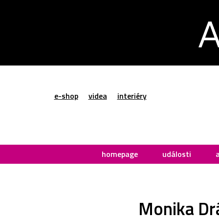
e-shop
videa
interiéry
homepage
události
Monika Drá