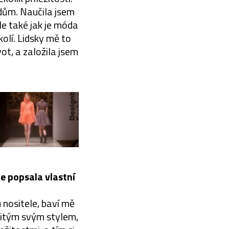
 dům. Naučila jsem
le také jak je móda
olí. Lidsky mě to
vot, a založila jsem
te popsala vlastní
 nositele, baví mě
rčitým svým stylem,