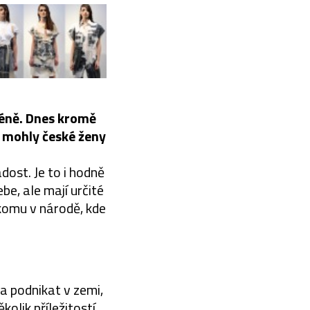
céně. Dnes kromě
s mohly české ženy
dost. Je to i hodně
be, ale mají určité
ikomu v národě, kde
a podnikat v zemi,
kolik příležitostí.