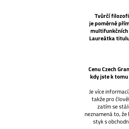
Tvůrčí filozo
je poměrně přím
multifunkčních
Laureátka titul
Cenu Czech Grand
kdy jste k tomu 
Je více informac
takže pro člověk
zatím se stál
neznamená to, že 
styk s obchodní