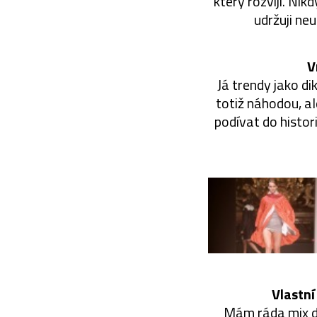
který rozvíjí. Nik
udržuji neu
V
Já trendy jako di
totiž náhodou, al
podívat do histor
Vlastní
Mám ráda mix dá