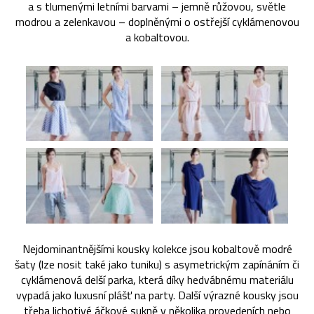
a s tlumenými letními barvami – jemně růžovou, světle
modrou a zelenkavou – doplněnými o ostřejší cyklámenovou
a kobaltovou.
Nejdominantnějšími kousky kolekce jsou kobaltově modré
šaty (lze nosit také jako tuniku) s asymetrickým zapínáním či
cyklámenová delší parka, která díky hedvábnému materiálu
vypadá jako luxusní plášť na party. Další výrazné kousky jsou
třeba lichotivé áčkové sukně v několika provedeních nebo