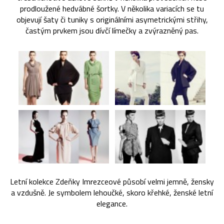
prodloužené hedvábné šortky. V několika variacích se tu
objevují šaty či tuniky s originálními asymetrickými střihy,
častým prvkem jsou dívčí límečky a zvýrazněný pas.
Letní kolekce Zdeňky Imrezceové působí velmi jemně, žensky
a vzdušně. Je symbolem lehoučké, skoro křehké, ženské letní
elegance.