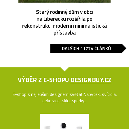
Starý rodinný dům v obci
na Liberecku rozšířila po
rekonstrukci moderní minimalistická
přístavba
DALŠÍCH 11774 ČLÁNKŮ
VÝBĚR Z E-SHOPU
DESIGNBUY.CZ
E-shop s nejlepším designem světa! Nábytek, svítidla,
dekorace, sklo, šperky...