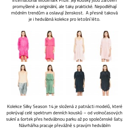
International Woolmark Prize. Její kousky jsou zároveň
promyšlené a originální, ale taky praktické. Nepodléhají
módním trendům a oslavují ženskost. A přesně taková
je i hedvábná kolekce pro letošní léto.
Kolekce Silky Season 14 je složená z patnácti modelů, které
pokrývají celé spektrum denních kousků – od volnočasových
sukní a šortek přes hedvábnou parku až po společenské šaty.
Návrhářka pracuje převážně s pravým hedvábím