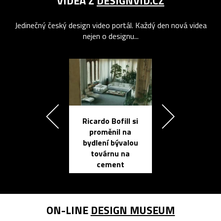
VIDEA Z
DESIGNVID.CZ
Jedinečný český design video portál. Každý den nová videa
nejen o designu...
Ricardo Bofill si
Přichází ten
proměnil na
propracovan
bydlení bývalou
elektronic
továrnu na
zápisník
cement
reMarkable
ON-LINE
DESIGN MUSEUM