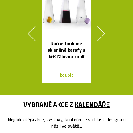
Ručně foukané
Jedinečný jíd
skleněné karafy s
stůl Podium
křišťálovou koulí
Bontempi C
koupit
koupit
VYBRANÉ AKCE Z
KALENDÁŘE
Nejdůležitější akce, výstavy, konference v oblasti designu u
nás i ve světě...