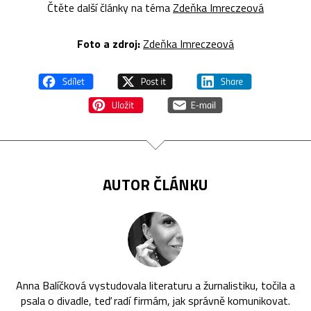
Čtěte další články na téma
Zdeňka Imreczeová
Foto a zdroj:
Zdeňka Imreczeová
AUTOR ČLÁNKU
Anna Balíčková vystudovala literaturu a žurnalistiku, točila a
psala o divadle, teď radí firmám, jak správně komunikovat.