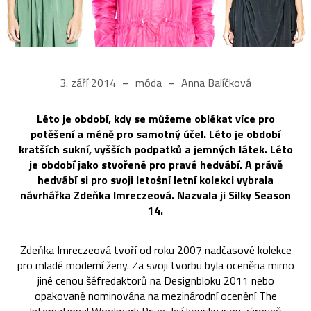
3. září 2014
móda
Anna Balíčková
Léto je období, kdy se můžeme oblékat více pro
potěšení a méně pro samotný účel. Léto je období
kratších sukní, vyšších podpatků a jemných látek. Léto
je období jako stvořené pro pravé hedvábí. A právě
hedvábí si pro svoji letošní letní kolekci vybrala
návrhářka Zdeňka Imreczeová. Nazvala ji Silky Season
14.
Zdeňka Imreczeová tvoří od roku 2007 nadčasové kolekce
pro mladé moderní ženy. Za svoji tvorbu byla oceněna mimo
jiné cenou šéfredaktorů na Designbloku 2011 nebo
opakovaně nominována na mezinárodní ocenění The