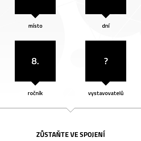
místo
dní
8.
?
ročník
vystavovatelů
ZŮSTAŇTE VE SPOJENÍ