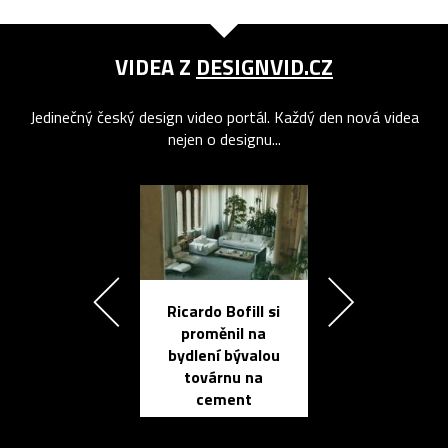
VIDEA Z
DESIGNVID.CZ
Jedinečný český design video portál. Každý den nová videa
nejen o designu...
Ricardo Bofill si
Přichází ten
proměnil na
propracovan
bydlení bývalou
elektronic
továrnu na
zápisník
cement
reMarkable