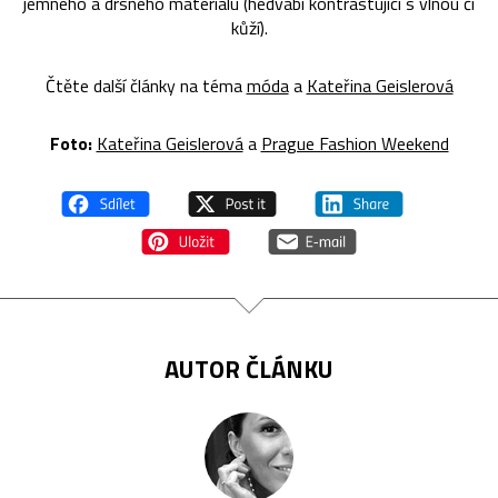
jemného a drsného materiálu (hedvábí kontrastující s vlnou či
kůží).
Čtěte další články na téma
móda
a
Kateřina Geislerová
Foto:
Kateřina Geislerová
a
Prague Fashion Weekend
AUTOR ČLÁNKU