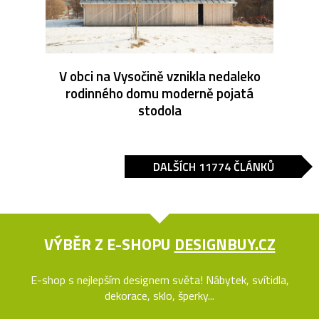
V obci na Vysočině vznikla nedaleko
rodinného domu moderně pojatá
stodola
DALŠÍCH 11774 ČLÁNKŮ
VÝBĚR Z E-SHOPU
DESIGNBUY.CZ
E-shop s nejlepším designem světa! Nábytek, svítidla,
dekorace, sklo, šperky...