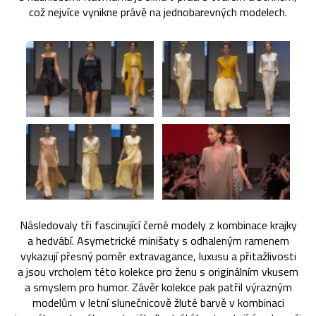
což nejvíce vynikne právě na jednobarevných modelech.
Následovaly tři fascinující černé modely z kombinace krajky
a hedvábí. Asymetrické minišaty s odhaleným ramenem
vykazují přesný poměr extravagance, luxusu a přitažlivosti
a jsou vrcholem této kolekce pro ženu s originálním vkusem
a smyslem pro humor. Závěr kolekce pak patřil výrazným
modelům v letní slunečnicově žluté barvě v kombinaci