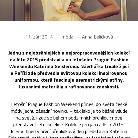
11. září 2014
móda
Anna Balíčková
Jednu z nejobsáhlejších a nejpropracovanějších kolekcí
na léto 2015 představila na letošním Prague Fashion
Weekendu Kateřina Geislerová. Návrhářka trvale žijící
v Paříži zde předvedla světovou kolekci inspirovanou
uniformou, která fascinuje asymetrickými střihy,
luxusními materiály a rafinovanou ženskostí.
Letošní Prague Fashion Weekend přinesl do světa české
módy jednu zásadní novinku – tak jako je to běžné všude
na světě, i zde se během podzimních přehlídek nově
představují letní kolekce. Kolekce pro jaro a léto 2015,
kterou hned v první přehlídkový den představila Kateřina