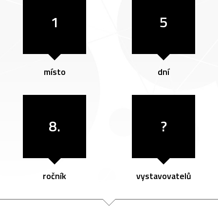
1
5
místo
dní
8.
?
ročník
vystavovatelů