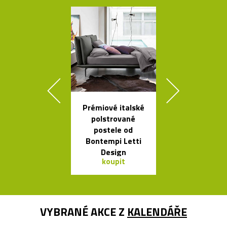
Prémiové italské
Svítidla od A
polstrované
se španěls
postele od
vášní
Bontempi Letti
Design
koupit
koupit
VYBRANÉ AKCE Z
KALENDÁŘE