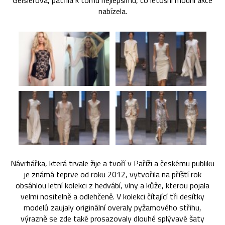
Geislerová, patřila k tomu nejlepšímu, co letošní módní akce
nabízela.
Návrhářka, která trvale žije a tvoří v Paříži a českému publiku
je známá teprve od roku 2012, vytvořila na příští rok
obsáhlou letní kolekci z hedvábí, vlny a kůže, kterou pojala
velmi nositelně a odlehčeně. V kolekci čítající tři desítky
modelů zaujaly originální overaly pyžamového střihu,
výrazně se zde také prosazovaly dlouhé splývavé šaty