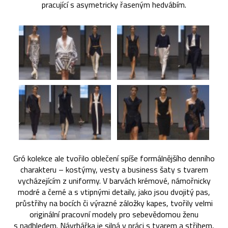
pracující s asymetricky řaseným hedvábím.
Gró kolekce ale tvořilo oblečení spíše formálnějšího denního
charakteru – kostýmy, vesty a business šaty s tvarem
vycházejícím z uniformy. V barvách krémové, námořnicky
modré a černé a s vtipnými detaily, jako jsou dvojitý pas,
průstřihy na bocích či výrazné záložky kapes, tvořily velmi
originální pracovní modely pro sebevědomou ženu
s nadhledem. Návrhářka je silná v práci s tvarem a střihem,