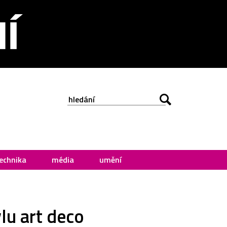
echnika
média
umění
lu art deco