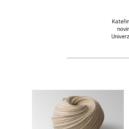
Kateřin
novin
Univerz