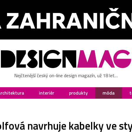
Nejčtenější český on-line design magazín, už 18 let…
architektura
interiér
produkty
móda
t
lfová navrhuje kabelky ve sty