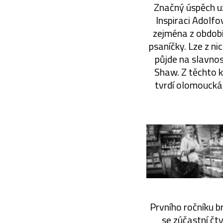
Značný úspěch už 
Inspiraci Adolfo
zejména z období 
psaníčky. Lze z ni
půjde na slavnost
Shaw. Z těchto k
tvrdí olomoucká 
Prvního ročníku 
se zúčastní čt