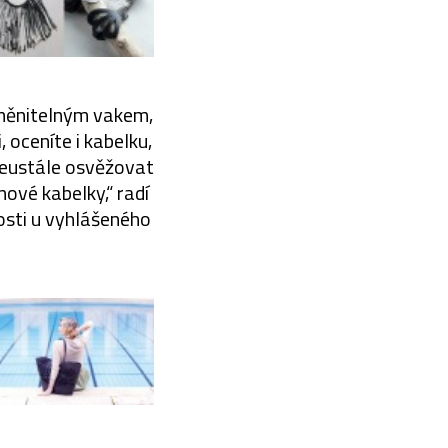
bměnitelným vakem,
 oceníte i kabelku,
neustále osvěžovat
ové kabelky,“ radí
osti u vyhlášeného