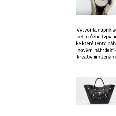
Vytvořila napříkl
nebo různé typy he
ke které tento ná
novými náhrdelník
kreativním ženám 