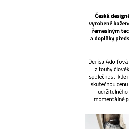
Česká designé
vyrobené kožené
řemeslným tech
a doplňky předs
Denisa Adolfová 
z touhy člověk
společnost, kde
skutečnou cenu č
udržitelného
momentálně pů