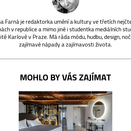
a Farná je redaktorka umění a kultury ve třetích nejčt
ách v republice a mimo jiné i studentka mediálních stu
itě Karlově v Praze. Má ráda módu, hudbu, design, nočn
zajímavé nápady a zajímavosti života.
MOHLO BY VÁS ZAJÍMAT