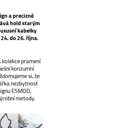
ign a precizně
dává hold starým
luxusní kabelky
4. do 26. října.
á kolekce pramení
dnešní konzumní
ědomujeme si, že
rhářka nezbytnost
esignu ESMOD,
ýrobní metody.