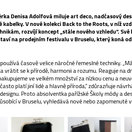
rka Denisa Adolfová miluje art deco, nadčasový des
 kabelky. V nové kolekci Back to the Roots, v níž vz
nikám, rozvíjí koncept „stále nového vzhledu“. Své 
taví na prodejním festivalu v Bruselu, který koná od 2
používá časově velice náročné řemeslné techniky. „M
a vrátit se k přírodě, harmonii a rozumu. Reaguje na 
 nakupujeme ve velkém množství za nízkou cenu a neuv
asto platí jiní lidé a hlavně příroda,“ zdůrazňuje náv
 designu. Proto absolventka pařížské Školy módy a d
sobící v Bruselu, vyhledává nové nebo zapomenuté v