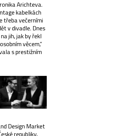
eronika Arichteva.
vintage kabelkách
se třeba večerními
dět v divadle. Dnes
a jih, jak by řekl
k osobním věcem,“
vala s prestižním
and Design Market
eské republiky,