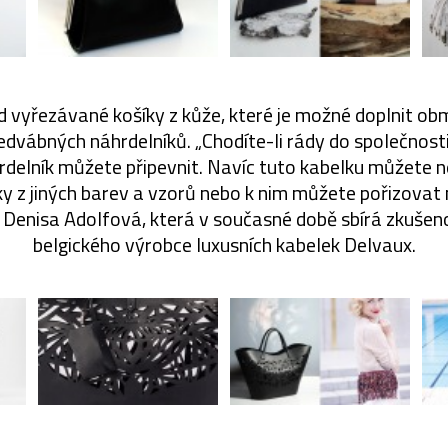
ad vyřezávané košíky z kůže, které je možné doplnit o
dvábných náhrdelníků. „Chodíte-li rády do společnosti,
hrdelník můžete připevnit. Navíc tuto kabelku můžete 
y z jiných barev a vzorů nebo k nim můžete pořizovat n
Denisa Adolfová, která v současné době sbírá zkušen
belgického výrobce luxusních kabelek Delvaux.