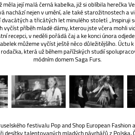
měla její malá černá kabelka, již si oblíbila herečka V
vá nachází nejen v umění, ale také starožitnostech a 
dvacátých a třicátých let minulého století: „Inspiruji 
ch vyčíst příběh mladé dámy, kterou jste včera mohli vi
ní recepci, v neděli pořádá čaj a ke konci února odjede n
abelek můžeme vyčíst ještě něco důležitějšího. Úctu 
rodačka, která už během pařížských studií spolupraco
módním domem Saga Furs.
bruselského festivalu Pop and Shop European Fashion 
yři desítky talentovaných mladých návrhářů z Polska, Č