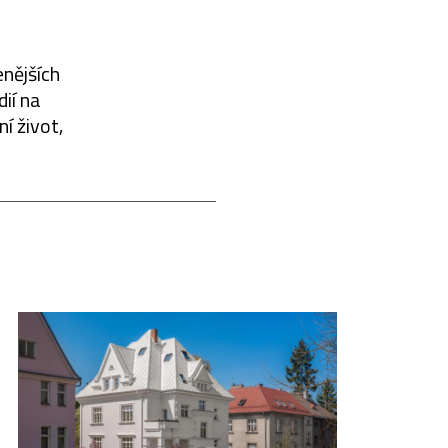
enějších
dií na
í život,