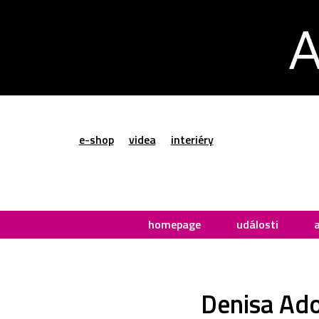
e-shop
videa
interiéry
homepage
události
Denisa Ado