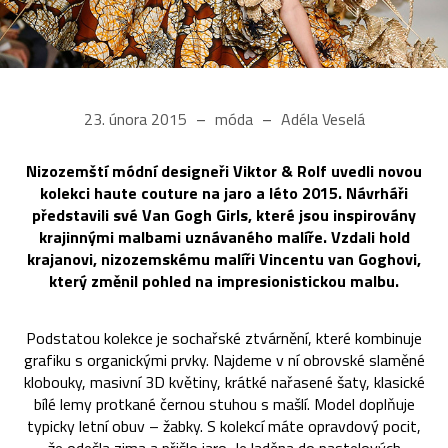
23. února 2015
móda
Adéla Veselá
Nizozemští módní designeři Viktor & Rolf uvedli novou
kolekci haute couture na jaro a léto 2015. Návrháři
představili své Van Gogh Girls, které jsou inspirovány
krajinnými malbami uznávaného malíře. Vzdali hold
krajanovi, nizozemskému malíři Vincentu van Goghovi,
který změnil pohled na impresionistickou malbu.
Podstatou kolekce je sochařské ztvárnění, které kombinuje
grafiku s organickými prvky. Najdeme v ní obrovské slaměné
klobouky, masivní 3D květiny, krátké nařasené šaty, klasické
bílé lemy protkané černou stuhou s mašlí. Model doplňuje
typicky letní obuv – žabky. S kolekcí máte opravdový pocit,