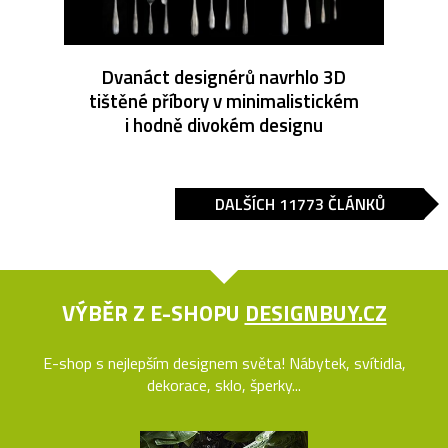
Dvanáct designérů navrhlo 3D
tištěné příbory v minimalistickém
i hodně divokém designu
DALŠÍCH 11773 ČLÁNKŮ
VÝBĚR Z E-SHOPU
DESIGNBUY.CZ
E-shop s nejlepším designem světa! Nábytek, svítidla,
dekorace, sklo, šperky...