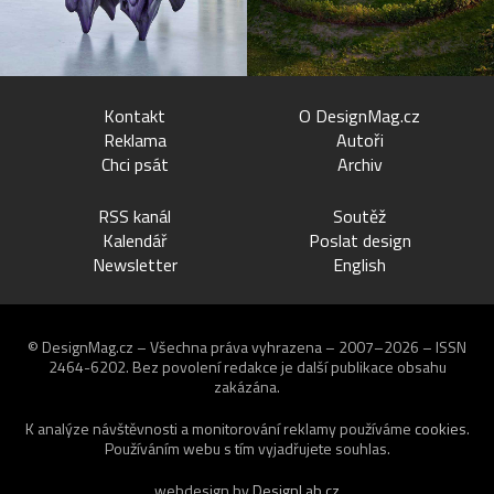
Kontakt
O DesignMag.cz
Reklama
Autoři
Chci psát
Archiv
RSS kanál
Soutěž
Kalendář
Poslat design
Newsletter
English
© DesignMag.cz – Všechna práva vyhrazena – 2007–2026 – ISSN
2464-6202.
Bez povolení redakce je další publikace obsahu
zakázána.
K analýze návštěvnosti a monitorování reklamy používáme
cookies
.
Používáním webu s tím vyjadřujete souhlas.
webdesign by
DesignLab.cz