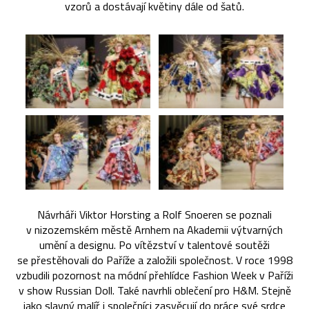
vzorů a dostávají květiny dále od šatů.
Návrháři Viktor Horsting a Rolf Snoeren se poznali
v nizozemském městě Arnhem na Akademii výtvarných
umění a designu. Po vítězství v talentové soutěži
se přestěhovali do Paříže a založili společnost. V roce 1998
vzbudili pozornost na módní přehlídce Fashion Week v Paříži
v show Russian Doll. Také navrhli oblečení pro H&M. Stejně
jako slavný malíř i společníci zasvěcují do práce své srdce