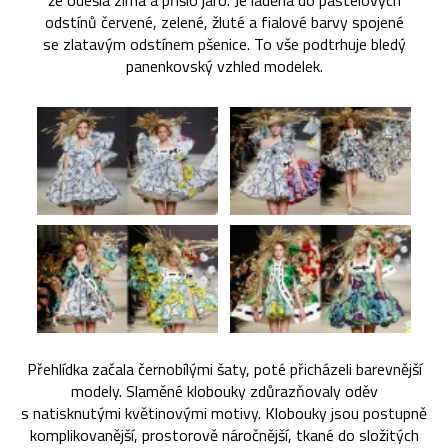
že odešla zima a přišlo jaro. Je laděna do pastelových
odstínů červené, zelené, žluté a fialové barvy spojené
se zlatavým odstínem pšenice. To vše podtrhuje bledý
panenkovský vzhled modelek.
Přehlídka začala černobílými šaty, poté přicházeli barevnější
modely. Slaměné klobouky zdůrazňovaly oděv
s natisknutými květinovými motivy. Klobouky jsou postupně
komplikovanější, prostorově náročnější, tkané do složitých