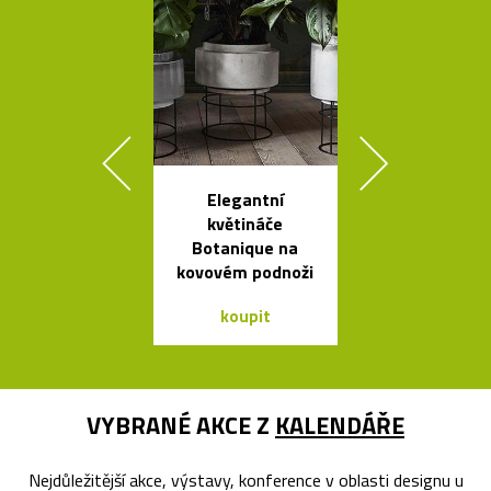
Elegantní
Mramorové s
květináče
a polstrov
Botanique na
lavičky Po
kovovém podnoži
koupit
koupit
VYBRANÉ AKCE Z
KALENDÁŘE
Nejdůležitější akce, výstavy, konference v oblasti designu u