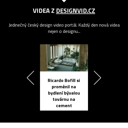
VIDEA Z
DESIGNVID.CZ
Jedinečný český design video portál. Každý den nová videa
nejen o designu...
Ricardo Bofill si
Přichází ten
proměnil na
propracovan
bydlení bývalou
elektronic
továrnu na
zápisník
cement
reMarkable