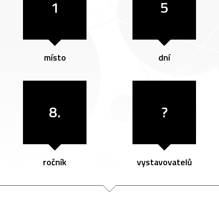
1
5
místo
dní
8.
?
ročník
vystavovatelů