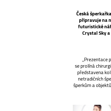
Česká šperkařka
připravuje na 
futuristické ná
Crystal Sky a
„Prezentace p
se prolíná chirur
představena kole
netradičních šp
šperkům a objektů