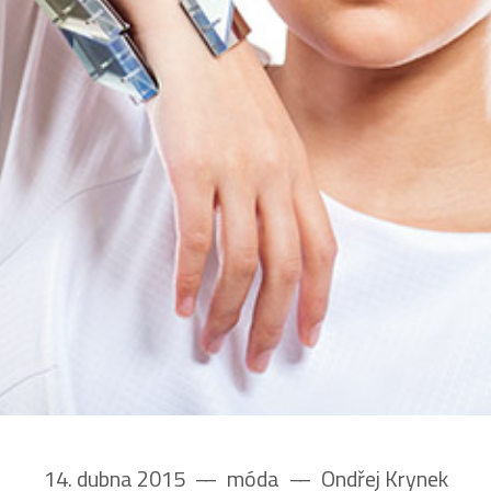
14. dubna 2015
––
móda
––
Ondřej Krynek