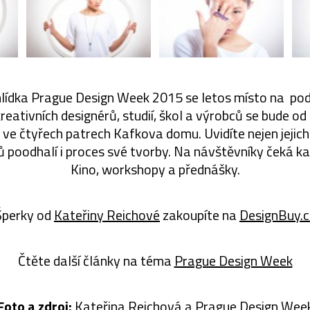
lídka Prague Design Week 2015 se letos místo na pod
kreativních designérů, studií, škol a výrobců se bude od
e čtyřech patrech Kafkova domu. Uvidíte nejen jejich
 poodhalí i proces své tvorby. Na návštěvníky čeká k
Kino, workshopy a přednášky.
Šperky od
Kateřiny Reichové
zakoupíte na
DesignBuy.c
Čtěte další články na téma
Prague Design Week
Foto a zdroj:
Kateřina Reichová
a
Prague Design Wee