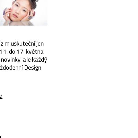
zim uskuteční jen
 11. do 17. května
 novinky, ale každý
aždodenní Design
z
k