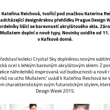
 Kateřina Reichová, tvořící pod značkou Katerina Rei
nadcházející designérskou přehlídku Prague Design
hrdelníky lišící se barevností akrylátového skla. Zár
 Mullatem doplní o nové typy. Novinky uvidíte od 11.
v Kafkově domě.
ředstaví kolekci Crystal Sky doplněnou novými subtilní
gická ocel s lehkým barevným akrylátovým sklem. Z po
kce náhrdelníků inspirovaná vizí budoucnosti a nově 
erků na ucho Mullatem,“ uvádí k Kateřina Reichová ke 
m charakteristickým svým futuristickým stylem, které
Design Week 2015.