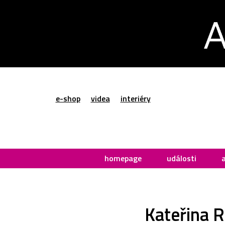
e-shop
videa
interiéry
homepage
události
Kateřina R