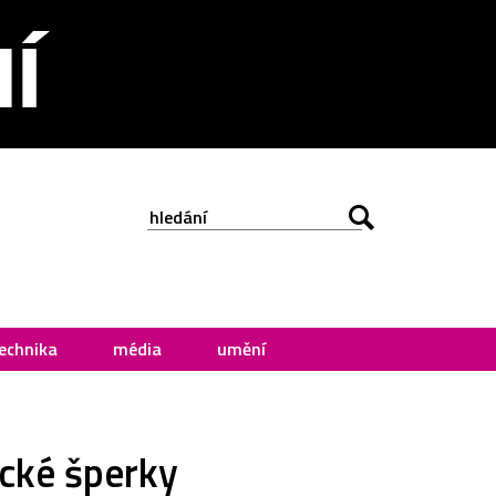
echnika
média
umění
ické šperky