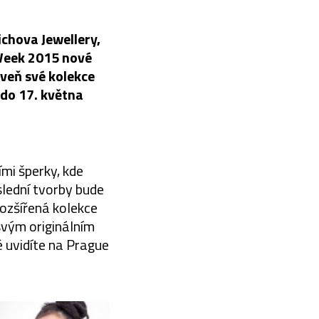
chova Jewellery,
 Week 2015 nové
oveň své kolekce
 do 17. května
mi šperky, kde
slední tvorby bude
rozšířená kolekce
svým originálním
 uvidíte na Prague