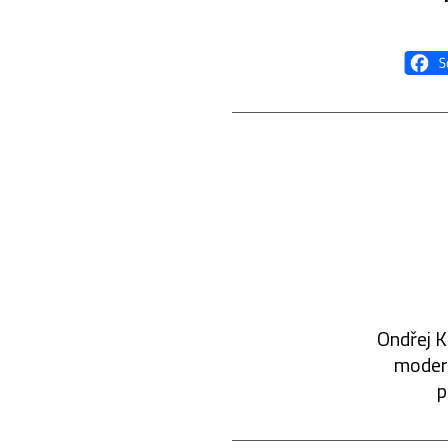
Ondřej K
modern
p