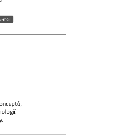
konceptů,
ologií,
y.