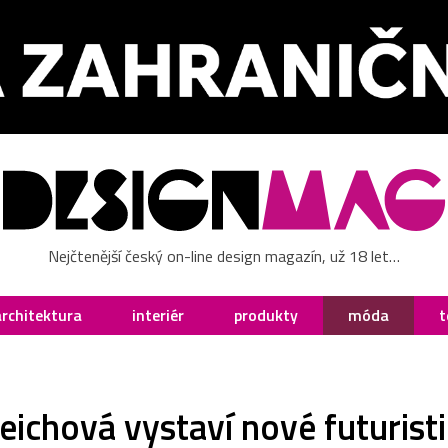
Nejčtenější český on-line design magazín, už 18 let…
architektura
interiér
produkty
móda
t
eichová vystaví nové futurist