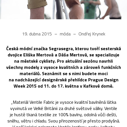
19. dubna 2015
móda
Ondřej Krynek
Česká módní značka Segrasegra, kterou tvoří sesterská
dvojice Eliška Mertová a Dáša Mertová, se specializuje
na městské cyklisty. Pro aktuální sezónu navrhli
všechny modely z vysoce kvalitních a zároveň funkčních
materiálů. Seznámit se s nimi budete moci
na nadcházející designérské přehlídce Prague Design
Week 2015 od 11. do 17. května v Kafkově domě.
„Materiál Ventile Fabric je vysoce kvalitní bavlněná látka
vyvinutá ve Velké Británii za druhé světové války. Ventile
je hustě tkaná textilie ze 100% bavlny, odolná vůči dešti,
sněhu, větru i chladu. Svou přirozeností je přesto prodyšná.