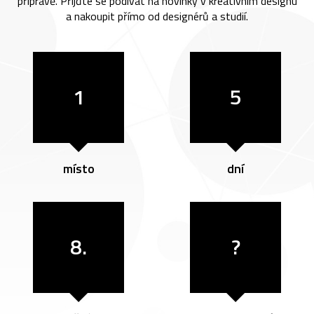
přípravě. Přijďte se podívat na novinky v kreativním designu
a nakoupit přímo od designérů a studií.
1
5
místo
dní
8.
?