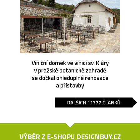
Viniční domek ve vinici sv. Kláry
v pražské botanické zahradě
se dočkal ohleduplné renovace
a přístavby
DALŠÍCH 11777 ČLÁNKŮ
VÝBĚR Z E-SHOPU
DESIGNBUY.CZ