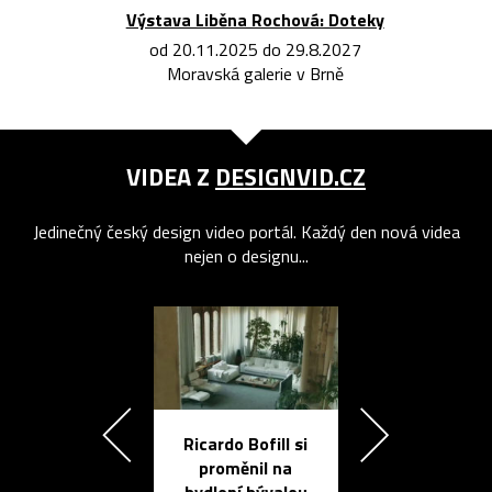
Výstava Liběna Rochová: Doteky
od 20.11.2025 do 29.8.2027
Moravská galerie v Brně
VIDEA Z
DESIGNVID.CZ
Jedinečný český design video portál. Každý den nová videa
nejen o designu...
Ricardo Bofill si
Přichází ten
proměnil na
propracovan