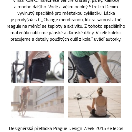
V naší kolekci naleznete Ventile kraťasy, parky, kalhoty
a mnoho dalšího. Vodě a větru odolný Stretch Denim
vyvinutý speciálně pro městskou cyklistiku. Látka
je prodyšná s C_Change membránou, která samostatně
reaguje na měnící se teploty a aktivitu. Z tohoto speciálního
materiálu nabízíme pánské a dámské džíny. V celé kolekci
pracujeme s detaily použitých duší z kola,“ uvádí autorky.
Designérská přehlídka Prague Design Week 2015 se letos