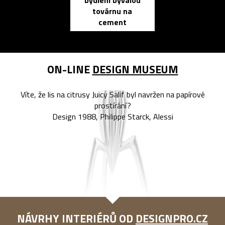
bydlení bývalou
elektronic
továrnu na
zápisník
cement
reMarkable
ON-LINE
DESIGN MUSEUM
Víte, že lis na citrusy Juicy Salif byl navržen na papírové
prostírání?
Design 1988, Philippe Starck, Alessi
NÁVRHY INTERIÉRŮ OD
DESIGNPRO.CZ