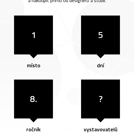
a nakoupit přímo od designérů a studií.
1
5
místo
dní
8.
?
ročník
vystavovatelů