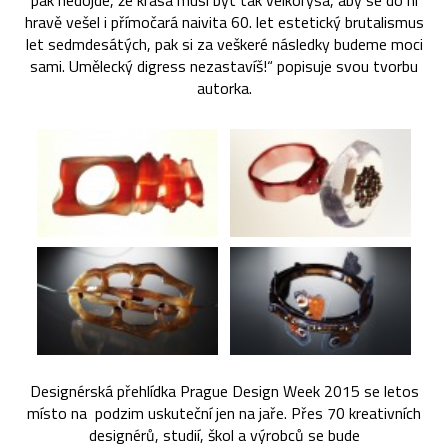
pak nedojde, že krása musí být tak velkorysá, aby se do ní
hravě vešel i přímočará naivita 60. let estetický brutalismus
let sedmdesátých, pak si za veškeré následky budeme moci
sami. Umělecký digress nezastavíš!“ popisuje svou tvorbu
autorka.
Designérská přehlídka Prague Design Week 2015 se letos
místo na podzim uskuteční jen na jaře. Přes 70 kreativních
designérů, studií, škol a výrobců se bude