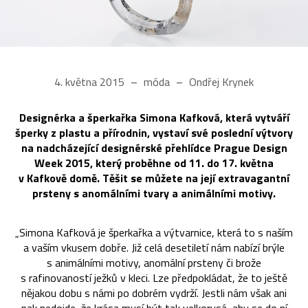
4. května 2015
móda
Ondřej Krynek
Designérka a šperkařka Simona Kafková, která vytváří
šperky z plastu a přírodnin, vystaví své poslední výtvory
na nadcházející designérské přehlídce Prague Design
Week 2015, který proběhne od 11. do 17. května
v Kafkově domě. Těšit se můžete na její extravagantní
prsteny s anomálními tvary a animálními motivy.
„Simona Kafková je šperkařka a výtvarnice, která to s naším
a vaším vkusem dobře. Již celá desetiletí nám nabízí brýle
s animálními motivy, anomální prsteny či brože
s rafinovaností ježků v kleci. Lze předpokládat, že to ještě
nějakou dobu s námi po dobrém vydrží. Jestli nám však ani