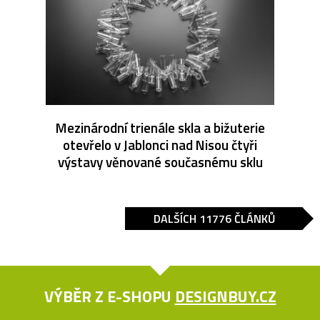
Mezinárodní trienále skla a bižuterie
otevřelo v Jablonci nad Nisou čtyři
výstavy věnované současnému sklu
DALŠÍCH 11776 ČLÁNKŮ
VÝBĚR Z E-SHOPU
DESIGNBUY.CZ