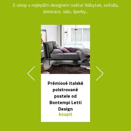
E-shop s nejlepším designem světa! Nábytek, svítidla,
dekorace, sklo, šperky...
Prémiové italské
Kolekce sto
polstrované
stolků Mille
postele od
od Bontempi
Bontempi Letti
Design
koupit
koupit