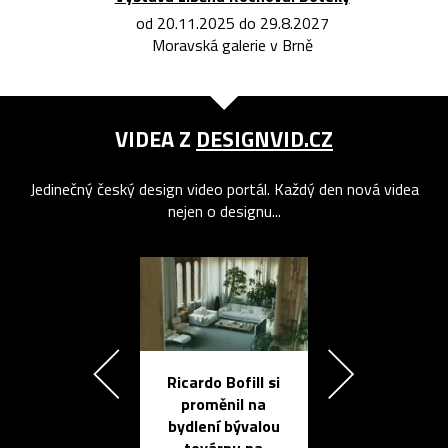
od 20.11.2025 do 29.8.2027
Moravská galerie v Brně
VIDEA Z
DESIGNVID.CZ
Jedinečný český design video portál. Každý den nová videa
nejen o designu...
Ricardo Bofill si
Přichází ten
proměnil na
propracovan
bydlení bývalou
elektronic