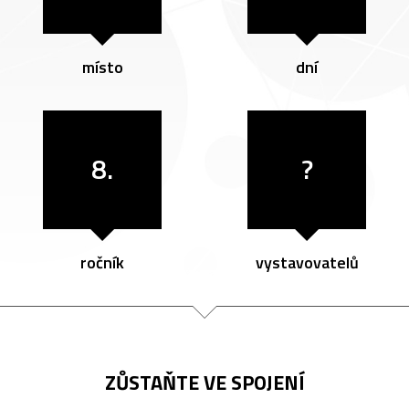
místo
dní
8.
?
ročník
vystavovatelů
ZŮSTAŇTE VE SPOJENÍ