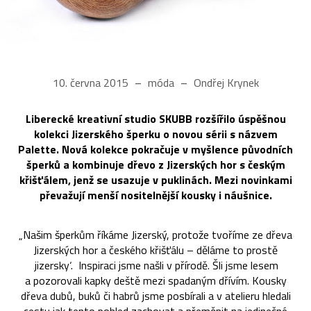
10. června 2015
móda
Ondřej Krynek
Liberecké kreativní studio SKUBB rozšířilo úspěšnou
kolekci Jizerského šperku o novou sérii s názvem
Palette. Nová kolekce pokračuje v myšlence původních
šperků a kombinuje dřevo z Jizerských hor s českým
křišťálem, jenž se usazuje v puklinách. Mezi novinkami
převažují menší nositelnější kousky i náušnice.
„Našim šperkům říkáme Jizerský, protože tvoříme ze dřeva
Jizerských hor a českého křišťálu – děláme to prostě
‚jizersky‘. Inspiraci jsme našli v přírodě. Šli jsme lesem
a pozorovali kapky deště mezi spadaným dřívím. Kousky
dřeva dubů, buků či habrů jsme posbírali a v atelieru hledali