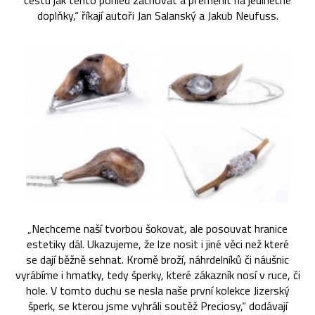
cestu jak tento pohled zachovat a přeměnit na jedinečné
doplňky,“ říkají autoři Jan Salanský a Jakub Neufuss.
„Nechceme naší tvorbou šokovat, ale posouvat hranice
estetiky dál. Ukazujeme, že lze nosit i jiné věci než které
se dají běžně sehnat. Kromě broží, náhrdelníků či náušnic
vyrábíme i hmatky, tedy šperky, které zákazník nosí v ruce, či
hole. V tomto duchu se nesla naše první kolekce Jizerský
šperk, se kterou jsme vyhráli soutěž Preciosy,“ dodávají