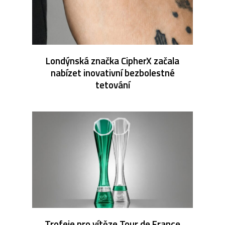
Londýnská značka CipherX začala
nabízet inovativní bezbolestné
tetování
Trofeje pro vítěze Tour de France