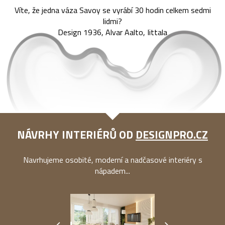
Víte, že jedna váza Savoy se vyrábí 30 hodin celkem sedmi
lidmi?
Design 1936, Alvar Aalto, Iittala
NÁVRHY INTERIÉRŮ OD
DESIGNPRO.CZ
Navrhujeme osobité, moderní a nadčasové interiéry s
nápadem...