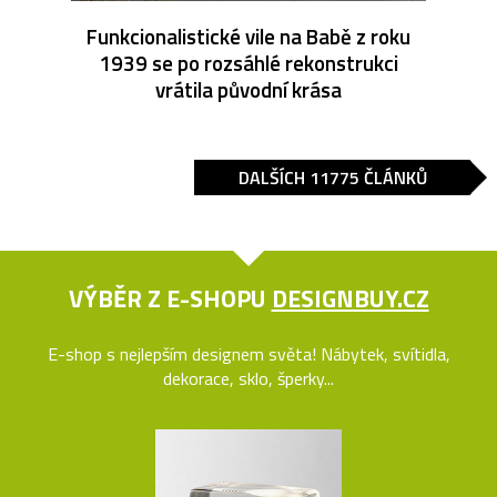
Funkcionalistické vile na Babě z roku
1939 se po rozsáhlé rekonstrukci
vrátila původní krása
DALŠÍCH 11775 ČLÁNKŮ
VÝBĚR Z E-SHOPU
DESIGNBUY.CZ
E-shop s nejlepším designem světa! Nábytek, svítidla,
dekorace, sklo, šperky...