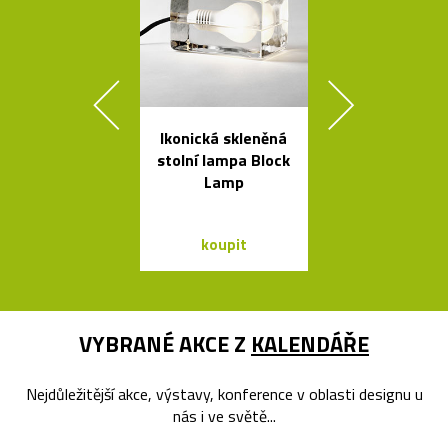
Ikonická skleněná
Poctivé hlin
stolní lampa Block
věšáky Arro
Lamp
černé a bí
koupit
koupit
VYBRANÉ AKCE Z
KALENDÁŘE
Nejdůležitější akce, výstavy, konference v oblasti designu u
nás i ve světě...