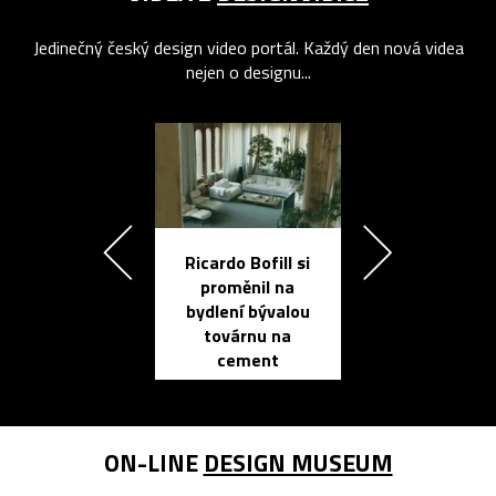
Jedinečný český design video portál. Každý den nová videa
nejen o designu...
Ricardo Bofill si
Přichází ten
proměnil na
propracovan
bydlení bývalou
elektronic
továrnu na
zápisník
cement
reMarkable
ON-LINE
DESIGN MUSEUM