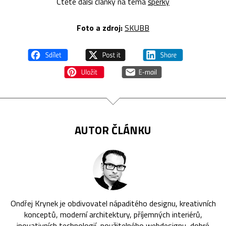
Čtěte další články na téma
šperky
Foto a zdroj:
SKUBB
AUTOR ČLÁNKU
Ondřej Krynek je obdivovatel nápaditého designu, kreativních
konceptů, moderní architektury, příjemných interiérů,
inovativních technologií, použitelného webdesignu, dobré