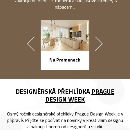
Navrhujeme osobité, moderní a nadčasové interiéry s
nápadem...
náměstí Na Ba
Na Pramenech
DESIGNÉRSKÁ PŘEHLÍDKA
PRAGUE
DESIGN WEEK
Osmý ročník designérské přehlídky Prague Design Week je v
přípravě. Přijďte se podívat na novinky v kreativním designu
a nakoupit přímo od designérů a studií.