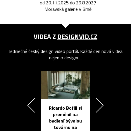
od 20.11.2025 do 29.8.2027
Moravská galerie v Brně
VIDEA Z
DESIGNVID.CZ
Jedinečný český design video portál. Každý den nová videa
nejen o designu...
Ricardo Bofill si
Přichází ten
proměnil na
propracovan
bydlení bývalou
elektronic
továrnu na
zápisník