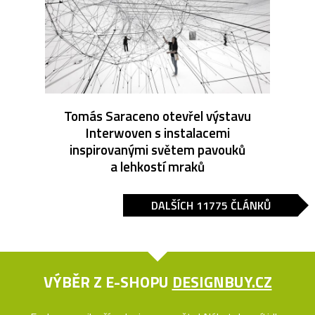
Tomás Saraceno otevřel výstavu
Interwoven s instalacemi
inspirovanými světem pavouků
a lehkostí mraků
DALŠÍCH 11775 ČLÁNKŮ
VÝBĚR Z E-SHOPU
DESIGNBUY.CZ