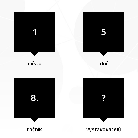
1
5
místo
dní
8.
?
ročník
vystavovatelů