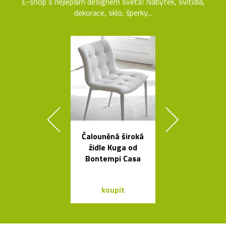
E-shop s nejlepším designem světa! Nábytek, svítidla,
dekorace, sklo, šperky...
Čalouněná široká
Ikonická la
židle Kuga od
Tizio od Ric
Bontempi Casa
Sappera
koupit
koupit