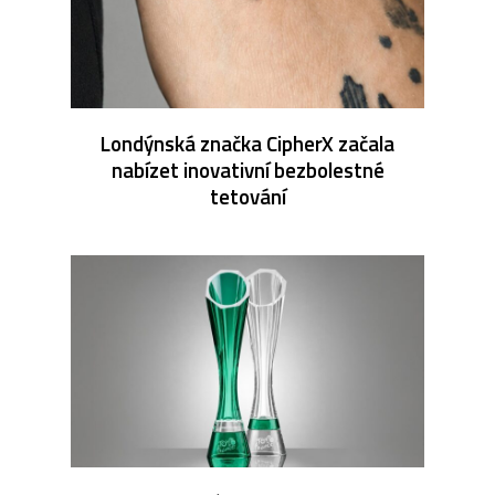
Londýnská značka CipherX začala
nabízet inovativní bezbolestné
tetování