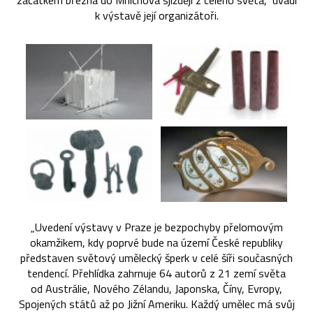
začátkem března do Mnichova sjíždějí z celého světa,“ uvádí
k výstavě její organizátoři.
„Uvedení výstavy v Praze je bezpochyby přelomovým
okamžikem, kdy poprvé bude na území České republiky
představen světový umělecký šperk v celé šíři současných
tendencí. Přehlídka zahrnuje 64 autorů z 21 zemí světa
od Austrálie, Nového Zélandu, Japonska, Číny, Evropy,
Spojených států až po Jižní Ameriku. Každý umělec má svůj