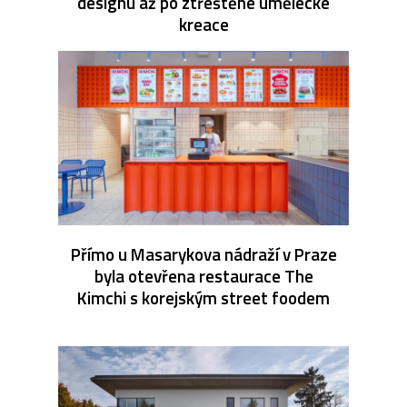
designu až po ztřeštěné umělecké
kreace
Přímo u Masarykova nádraží v Praze
byla otevřena restaurace The
Kimchi s korejským street foodem