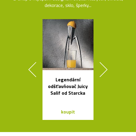
dekorace, sklo, šperky...
Legendární
Česká svíti
odšťavňovač Juicy
Soap fouk
Salif od Starcka
ručně bez f
koupit
koupit