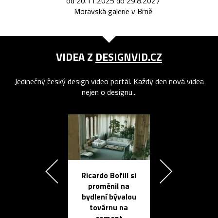
od 20.11.2025 do 29.8.2027
Moravská galerie v Brně
VIDEA Z
DESIGNVID.CZ
Jedinečný český design video portál. Každý den nová videa
nejen o designu...
Ricardo Bofill si
Přichází ten
proměnil na
propracovan
bydlení bývalou
elektronic
továrnu na
zápisník