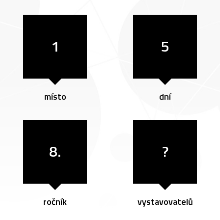
1
5
místo
dní
8.
?
ročník
vystavovatelů