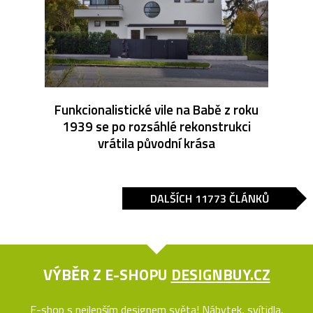
Funkcionalistické vile na Babě z roku
1939 se po rozsáhlé rekonstrukci
vrátila původní krása
DALŠÍCH 11773 ČLÁNKŮ
VÝBĚR Z E-SHOPU
DESIGNBUY.CZ
E-shop s nejlepším designem světa! Nábytek, svítidla,