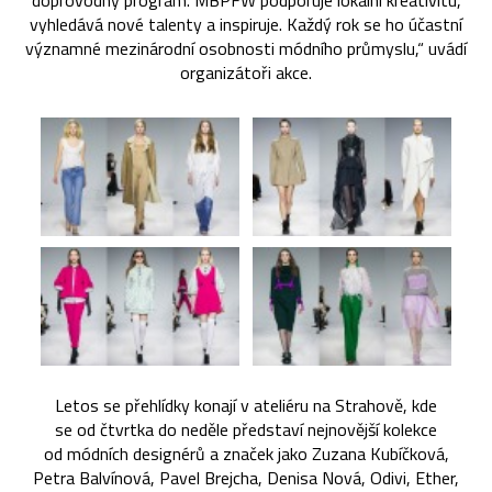
doprovodný program. MBPFW podporuje lokální kreativitu,
vyhledává nové talenty a inspiruje. Každý rok se ho účastní
významné mezinárodní osobnosti módního průmyslu,“ uvádí
organizátoři akce.
Letos se přehlídky konají v ateliéru na Strahově, kde
se od čtvrtka do neděle představí nejnovější kolekce
od módních designérů a značek jako Zuzana Kubíčková,
Petra Balvínová, Pavel Brejcha, Denisa Nová, Odivi, Ether,