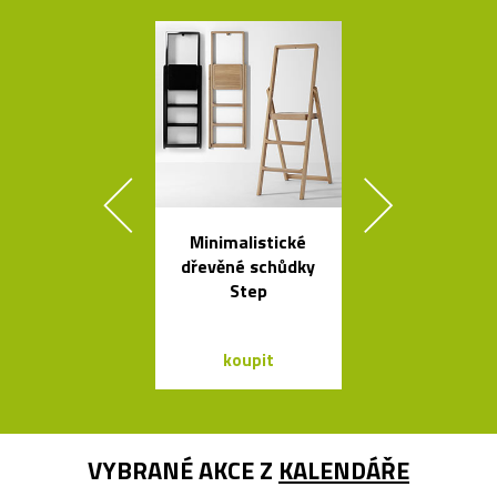
Minimalistické
Židle a stol
dřevěné schůdky
kolekce I
Step
Between 
&Traditio
koupit
koupit
VYBRANÉ AKCE Z
KALENDÁŘE