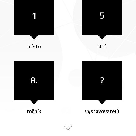
1
5
místo
dní
8.
?
ročník
vystavovatelů