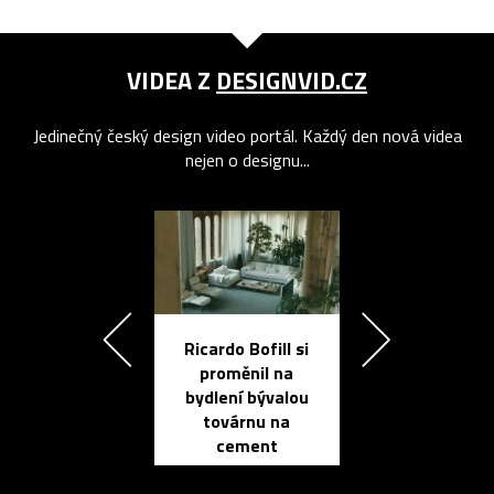
VIDEA Z
DESIGNVID.CZ
Jedinečný český design video portál. Každý den nová videa
nejen o designu...
Ricardo Bofill si
Přichází ten
proměnil na
propracovan
bydlení bývalou
elektronic
továrnu na
zápisník
cement
reMarkable