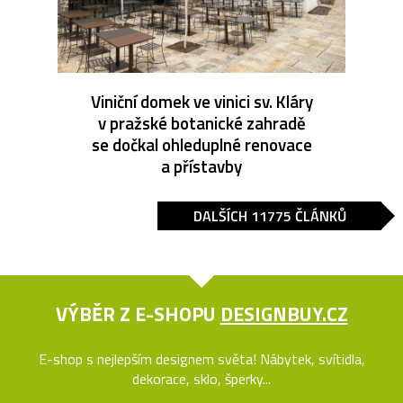
Viniční domek ve vinici sv. Kláry
v pražské botanické zahradě
se dočkal ohleduplné renovace
a přístavby
DALŠÍCH 11775 ČLÁNKŮ
VÝBĚR Z E-SHOPU
DESIGNBUY.CZ
E-shop s nejlepším designem světa! Nábytek, svítidla,
dekorace, sklo, šperky...