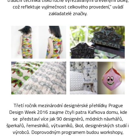
tradiční technika tisku ručně vyřezávanými dřevěnými bloky,
což reflektuje vyjímečnost celkového provedení,“ uvádí
zakladatelé značky.
Třetí ročník mezinárodní designérské přehlídky Prague
Design Week 2016 zaujme čtyři patra Kafkova domu, kde
se představí více jak 90 designérů, módních návrhářů,
šperkařů, řemeslníků, výtvarníků, škol, designérských studií i
výrobců. Doprovodným programem budou workshopy,