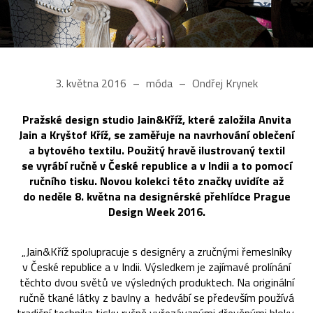
3. května 2016
móda
Ondřej Krynek
Pražské design studio Jain&Kříž, které založila Anvita
Jain a Kryštof Kříž, se zaměřuje na navrhování oblečení
a bytového textilu. Použitý hravě ilustrovaný textil
se vyrábí ručně v České republice a v Indii a to pomocí
ručního tisku. Novou kolekci této značky uvidíte až
do neděle 8. května na designérské přehlídce Prague
Design Week 2016.
„Jain&Kříž spolupracuje s designéry a zručnými řemeslníky
v České republice a v Indii. Výsledkem je zajímavé prolínání
těchto dvou světů ve výsledných produktech. Na originální
ručně tkané látky z bavlny a hedvábí se především používá