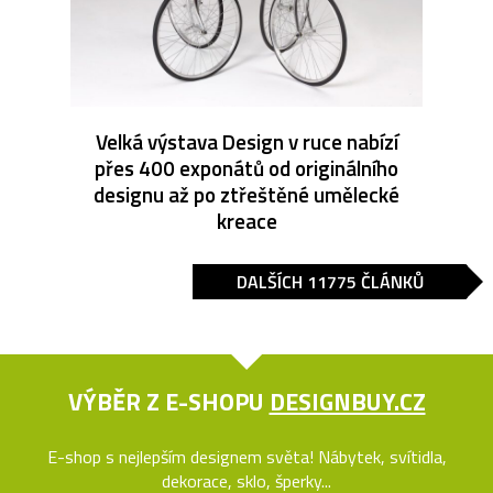
Velká výstava Design v ruce nabízí
přes 400 exponátů od originálního
designu až po ztřeštěné umělecké
kreace
DALŠÍCH 11775 ČLÁNKŮ
VÝBĚR Z E-SHOPU
DESIGNBUY.CZ
E-shop s nejlepším designem světa! Nábytek, svítidla,
dekorace, sklo, šperky...