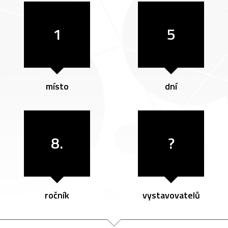
1
5
místo
dní
8.
?
ročník
vystavovatelů