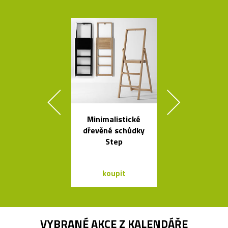
Minimalistické
Kvalitní a l
dřevěné schůdky
nastavitel
Step
lampy Bur
koupit
koupit
VYBRANÉ AKCE Z
KALENDÁŘE