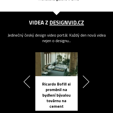
VIDEA Z
DESIGNVID.CZ
Jedinečný český design video portál. Každý den nová videa
nejen o designu...
Ricardo Bofill si
Přichází ten
proměnil na
propracovan
bydlení bývalou
elektronic
továrnu na
zápisník
cement
reMarkable