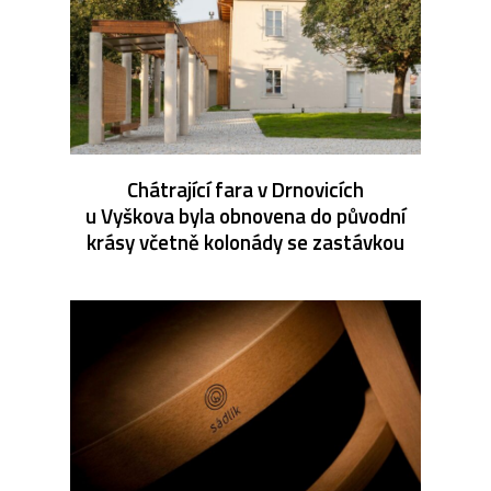
Chátrající fara v Drnovicích
u Vyškova byla obnovena do původní
krásy včetně kolonády se zastávkou