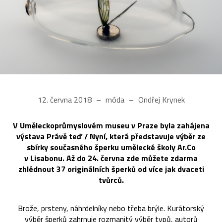
12. června 2018
móda
Ondřej Krynek
V Uměleckoprůmyslovém museu v Praze byla zahájena
výstava Právě teď / Nyní, která představuje výběr ze
sbírky současného šperku umělecké školy Ar.Co
v Lisabonu. Až do 24. června zde můžete zdarma
zhlédnout 37 originálních šperků od více jak dvaceti
tvůrců.
Brože, prsteny, náhrdelníky nebo třeba brýle. Kurátorský
výběr šperků zahrnuje rozmanitý výběr typů, autorů