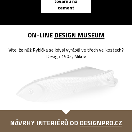
továrnu na
zápisník
cement
reMarkable
ON-LINE
DESIGN MUSEUM
Víte, že nůž Rybička se kdysi vyráběl ve třech velikostech?
Design 1902, Mikov
NÁVRHY INTERIÉRŮ OD
DESIGNPRO.CZ