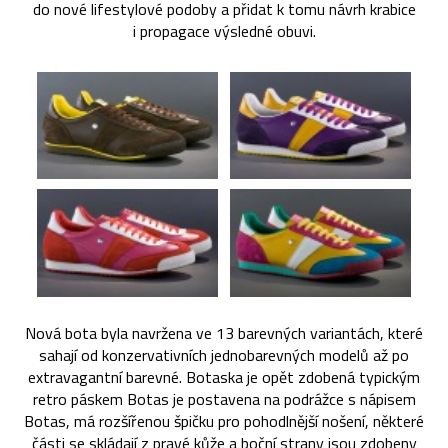
do nové lifestylové podoby a přidat k tomu návrh krabice
i propagace výsledné obuvi.
Nová bota byla navržena ve 13 barevných variantách, které
sahají od konzervativních jednobarevných modelů až po
extravagantní barevné. Botaska je opět zdobená typickým
retro páskem Botas je postavena na podrážce s nápisem
Botas, má rozšířenou špičku pro pohodlnější nošení, některé
části se skládají z pravé kůže a boční strany jsou zdobeny