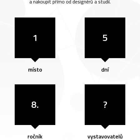
a nakoupit přímo od designérů a studií.
1
5
místo
dní
8.
?
ročník
vystavovatelů