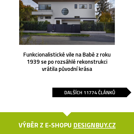
Funkcionalistické vile na Babě z roku
1939 se po rozsáhlé rekonstrukci
vrátila původní krása
DALŠÍCH 11774 ČLÁNKŮ
VÝBĚR Z E-SHOPU
DESIGNBUY.CZ