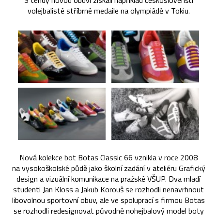
S tehdy novou obuví získali například českoslovenští
volejbalisté stříbrné medaile na olympiádě v Tokiu.
Nová kolekce bot Botas Classic 66 vznikla v roce 2008
na vysokoškolské půdě jako školní zadání v ateliéru Grafický
design a vizuální komunikace na pražské VŠUP. Dva mladí
studenti Jan Kloss a Jakub Korouš se rozhodli nenavrhnout
libovolnou sportovní obuv, ale ve spoluprací s firmou Botas
se rozhodli redesignovat původně nohejbalový model boty