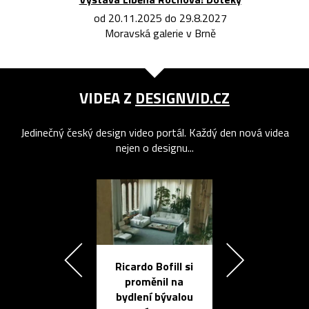
od 20.11.2025 do 29.8.2027
Moravská galerie v Brně
VIDEA Z
DESIGNVID.CZ
Jedinečný český design video portál. Každý den nová videa
nejen o designu...
Ricardo Bofill si
Přichází ten
proměnil na
propracovan
bydlení bývalou
elektronic