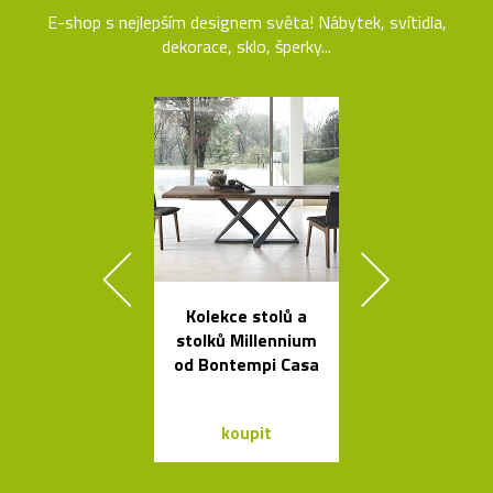
E-shop s nejlepším designem světa! Nábytek, svítidla,
dekorace, sklo, šperky...
Kolekce stolů a
Kolekce kovo
stolků Millennium
mís La Sta
od Bontempi Casa
dello Sciro
koupit
koupit