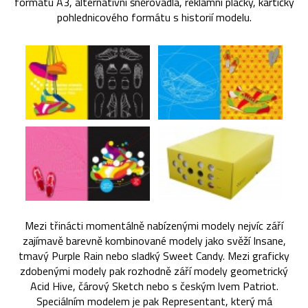
formátu A3, alternativní šněrovadla, reklamní placky, kartičky
pohlednicového formátu s historií modelu.
Mezi třinácti momentálně nabízenými modely nejvíc září
zajímavě barevně kombinované modely jako svěží Insane,
tmavý Purple Rain nebo sladký Sweet Candy. Mezi graficky
zdobenými modely pak rozhodně září modely geometrický
Acid Hive, čárový Sketch nebo s českým lvem Patriot.
Speciálním modelem je pak Representant, který má