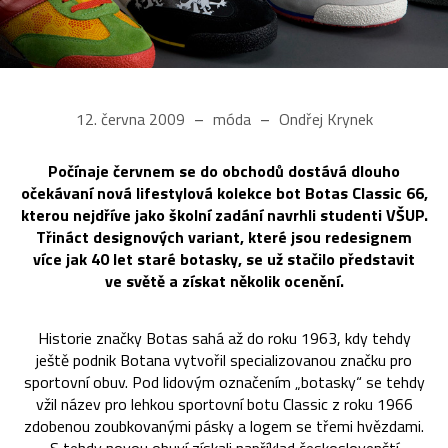
12. června 2009
móda
Ondřej Krynek
Počínaje červnem se do obchodů dostává dlouho
očekávaní nová lifestylová kolekce bot Botas Classic 66,
kterou nejdříve jako školní zadání navrhli studenti VŠUP.
Třináct designových variant, které jsou redesignem
více jak 40 let staré botasky, se už stačilo představit
ve světě a získat několik ocenění.
Historie značky Botas sahá až do roku 1963, kdy tehdy
ještě podnik Botana vytvořil specializovanou značku pro
sportovní obuv. Pod lidovým označením „botasky“ se tehdy
vžil název pro lehkou sportovní botu Classic z roku 1966
zdobenou zoubkovanými pásky a logem se třemi hvězdami.