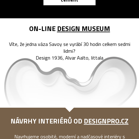
reMarkable
ON-LINE
DESIGN MUSEUM
Víte, že jedna váza Savoy se vyrábí 30 hodin celkem sedmi
lidmi?
Design 1936, Alvar Aalto, Iittala
NÁVRHY INTERIÉRŮ OD
DESIGNPRO.CZ
Navrhujeme osobité, moderní a nadčasové interiéry s