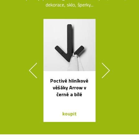
dekorace, sklo, šperky...
Poctivé hliníkové
Buďte na k
věšáky Arrow v
vidět s blika
černé a bílé
Bookma
koupit
koupit