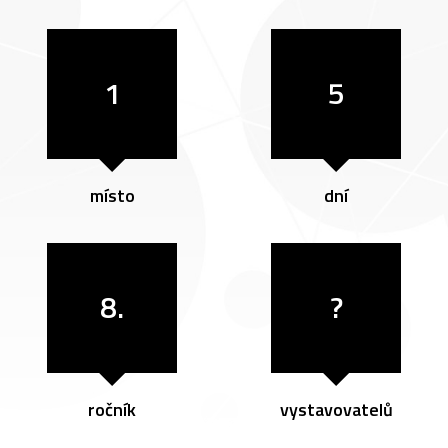
1
5
místo
dní
8.
?
ročník
vystavovatelů