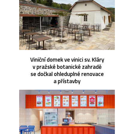
Viniční domek ve vinici sv. Kláry
v pražské botanické zahradě
se dočkal ohleduplné renovace
a přístavby