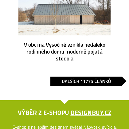
V obci na Vysočině vznikla nedaleko
rodinného domu moderně pojatá
stodola
DALŠÍCH 11775 ČLÁNKŮ
VÝBĚR Z E-SHOPU
DESIGNBUY.CZ
E-shop s nejlepším designem světa! Nábytek, svítidla,