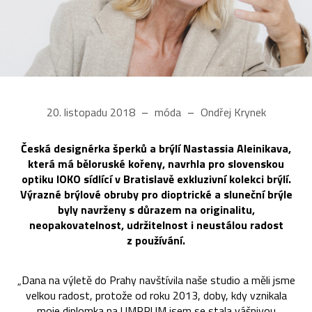
20. listopadu 2018
móda
Ondřej Krynek
Česká designérka šperků a brýlí Nastassia Aleinikava,
která má běloruské kořeny, navrhla pro slovenskou
optiku IOKO sídlící v Bratislavě exkluzivní kolekci brýlí.
Výrazné brýlové obruby pro dioptrické a sluneční brýle
byly navrženy s důrazem na originalitu,
neopakovatelnost, udržitelnost i neustálou radost
z používání.
„Dana na výletě do Prahy navštívila naše studio a měli jsme
velkou radost, protože od roku 2013, doby, kdy vznikala
moje diplomka na UMPRUM jsem se stala vášnivou