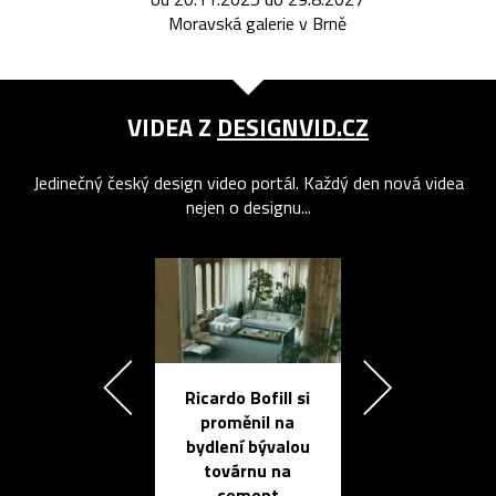
Moravská galerie v Brně
VIDEA Z
DESIGNVID.CZ
Jedinečný český design video portál. Každý den nová videa
nejen o designu...
Ricardo Bofill si
Přichází ten
proměnil na
propracovan
bydlení bývalou
elektronic
továrnu na
zápisník
cement