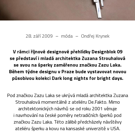
28. září 2009
móda
Ondřej Krynek
V rámci říjnové designové přehlídky Designblok 09
se představí i mladá architektka Zuzana Strouhalová
se svou na šperky zaměřenou značkou Zazu Laka.
Během týdne designu v Praze bude vystavovat novou
působivou kolekci Dark long nights for bright days.
Pod značkou Zazu Laka se ukrývá mladá architektka Zuzana
Strouhalová momentálně z ateliéru De.Fakto. Mimo
architektonických návrhů se od roku 2001 věnuje
i navrhování na české poměry netradičních šperků pod
značkou Zazu Laka. Této zálibě předcházely návštěvy
ateliéru šperku a kovu na kansaské univerzitě v USA.