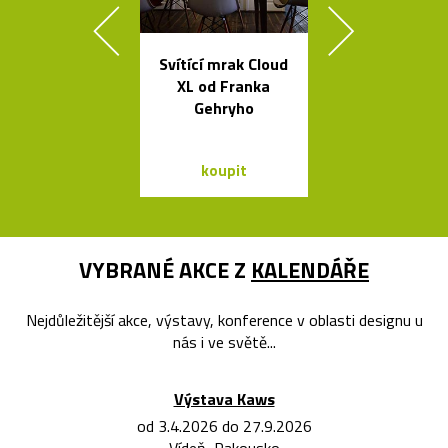
Svítící mrak Cloud
Mramorové s
XL od Franka
a polstrov
Gehryho
lavičky Po
koupit
koupit
VYBRANÉ AKCE Z
KALENDÁŘE
Nejdůležitější akce, výstavy, konference v oblasti designu u
nás i ve světě...
Výstava Kaws
od 3.4.2026 do 27.9.2026