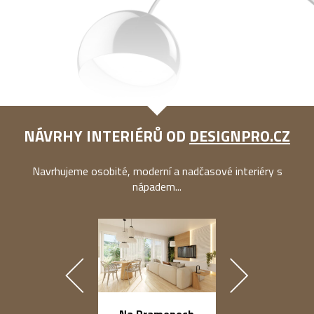
NÁVRHY INTERIÉRŮ OD
DESIGNPRO.CZ
Navrhujeme osobité, moderní a nadčasové interiéry s
nápadem...
náměstí Na Ba
Na Pramenech