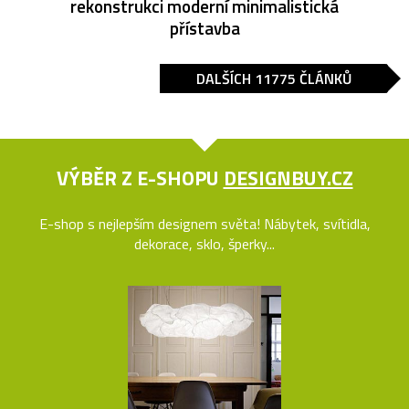
rekonstrukci moderní minimalistická
přístavba
DALŠÍCH 11775 ČLÁNKŮ
VÝBĚR Z E-SHOPU
DESIGNBUY.CZ
E-shop s nejlepším designem světa! Nábytek, svítidla,
dekorace, sklo, šperky...