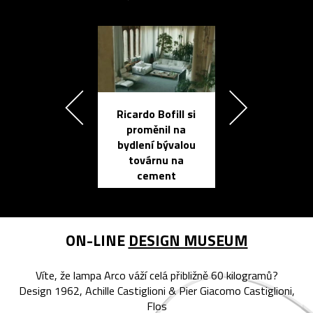
Ricardo Bofill si
Přichází ten
proměnil na
propracovan
bydlení bývalou
elektronic
továrnu na
zápisník
cement
reMarkable
ON-LINE
DESIGN MUSEUM
Víte, že lampa Arco váží celá přibližně 60 kilogramů?
Design 1962, Achille Castiglioni & Pier Giacomo Castiglioni,
Flos