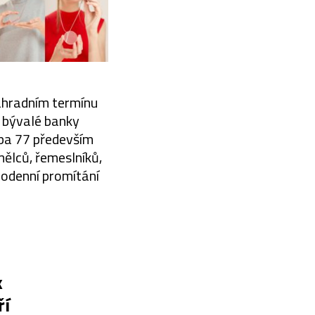
náhradním termínu
u bývalé banky
rba 77 především
mělců, řemeslníků,
dodenní promítání
k
ří