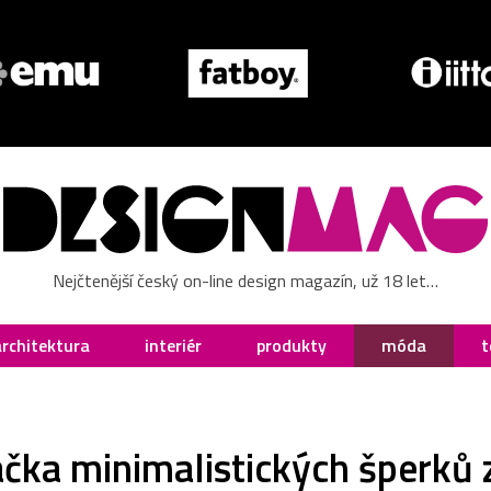
Nejčtenější český on-line design magazín, už 18 let…
architektura
interiér
produkty
móda
t
ačka minimalistických šperků 