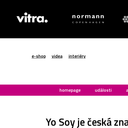
e-shop
videa
interiéry
homepage
události
Yo Soy je česká zn