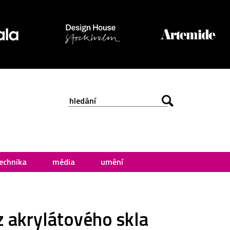
echnika
média
umění
z akrylátového skla