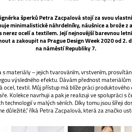
gnérka šperků Petra Zacpalová stojí za svou vlastn
uje minimalistické náhrdelníky, náušnice a brože z 
erez ocelí a textilem. Její nejnovější barevnou letní
out a zakoupit na Prague Design Week 2020 od 2. do
na náměstí Republiky 7.
a s materiály – jejich tvarováním, vrstvením, prosvítán
megou výsledného efektu. Dávám přednost materiálům j
á ocel, textil. Můj přístup má blíže práci produktového
ře. Kolekce navrhuji a pak je realizuji ve spolupráci s 
technologií v malých sériích. Díky tomu jsou šířeji do
e důležité,“ říká Petra Zacpalová, která za značko usto