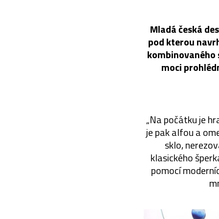
Mladá česká desi
pod kterou navrh
kombinovaného s n
moci prohlédn
„Na počátku je hr
je pak alfou a o
sklo, nerezov
klasického šperka
pomocí moderních 
mn