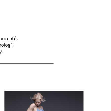
konceptů,
ologií,
y.