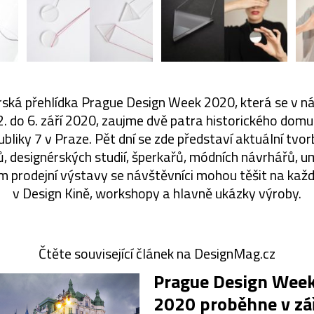
rská přehlídka Prague Design Week 2020, která se v 
2. do 6. září 2020, zaujme dvě patra historického dom
bliky 7 v Praze. Pět dní se zde představí aktuální tvo
, designérských studií, šperkařů, módních návrhářů, u
om prodejní výstavy se návštěvníci mohou těšit na kaž
v Design Kině, workshopy a hlavně ukázky výroby.
Čtěte související článek na DesignMag.cz
Prague Design Wee
2020 proběhne v zá