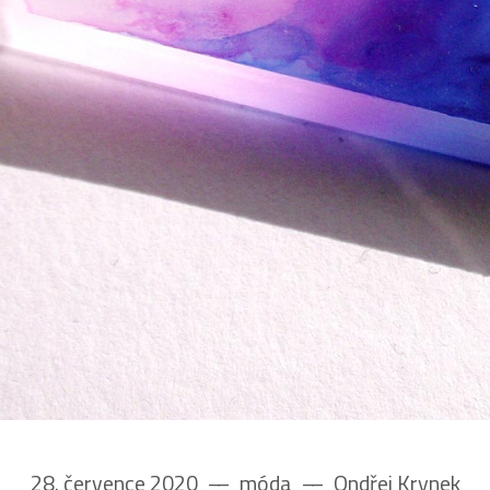
28. července 2020
––
móda
––
Ondřej Krynek