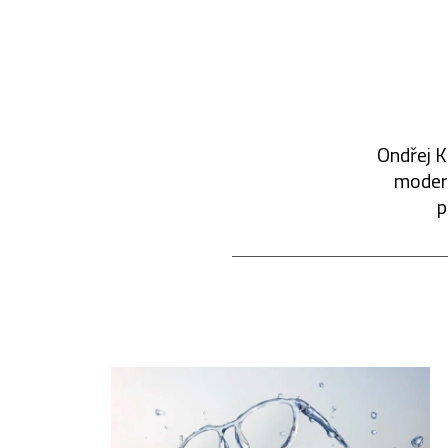
Ondřej K
modern
p