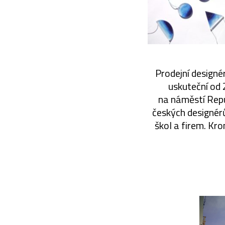
Prodejní designé
uskuteční od 
na náměstí Repu
českých designérů
škol a firem. Kr