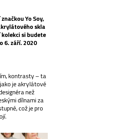
í značkou Yo Soy,
akrylátového skla
 kolekci si budete
 6. září. 2020
ím, kontrasty – ta
ako je akrylátové
 designéra než
českými dílnami za
stupné, což je pro
jí.