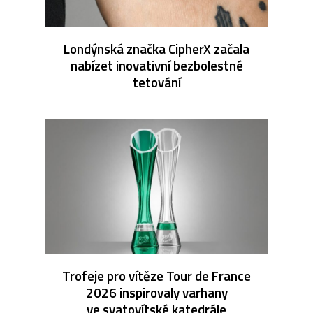
Londýnská značka CipherX začala
nabízet inovativní bezbolestné
tetování
Trofeje pro vítěze Tour de France
2026 inspirovaly varhany
ve svatovítské katedrále