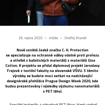
26. srpna 2020
móda
Ondřej Krynek
Nově vzniklá česká značka C. H. Protection
se specializuje na ochranné oděvy odolné proti prořezu
a střelbě z balistických materiálů z materiálů Giza
Cotton. K projektu se přidal diplomový projekt Jaroslavy
Frajové z textilní fakulty na slovenské VŠVU. S těmito
výrobky se budete moci setkat na nadcházející
designérské přehlídce Prague Design Week 2020, kde
budou prezentovány i výsledky výzkumu nanomateriálů
z PET láhví.
„Speciální materiály z odpadové PET láhve, které vznikají