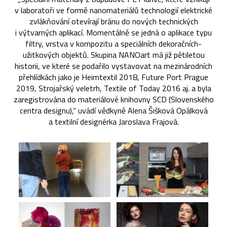
v laboratoři ve formě nanomateriálů technologií elektrické
zvlákňování otevírají bránu do nových technických
i výtvarných aplikací. Momentálně se jedná o aplikace typu
filtry, vrstva v kompozitu a speciálních dekoračních-
užitkových objektů. Skupina NANOart má již pětiletou
historii, ve které se podařilo vystavovat na mezinárodních
přehlídkách jako je Heimtextil 2018, Future Port Prague
2019, Strojařský veletrh, Textile of Today 2016 aj. a byla
zaregistrována do materiálové knihovny SCD (Slovenského
centra designu),“ uvádí vědkyně Alena Šišková Opálková
a textilní designérka Jaroslava Frajová.