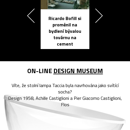
Ricardo Bofill si
Přichází ten
proměnil na
propracovan
bydlení bývalou
elektronic
továrnu na
zápisník
cement
reMarkable
ON-LINE
DESIGN MUSEUM
Víte, že stolní lampa Taccia byla navrhována jako svítící
socha?
Design 1958, Achille Castiglioni a Pier Giacomo Castiglioni,
Flos