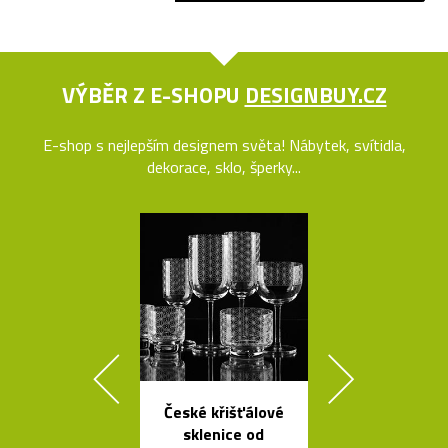
VÝBĚR Z E-SHOPU
DESIGNBUY.CZ
E-shop s nejlepším designem světa! Nábytek, svítidla,
dekorace, sklo, šperky...
České křišťálové
Česká stro
sklenice od
svítidla s tv