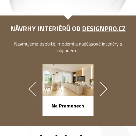
NÁVRHY INTERIÉRŮ OD
DESIGNPRO.CZ
Navrhujeme osobité, moderní a nadčasové interiéry s
nápadem...
náměstí Na Ba
Na Pramenech