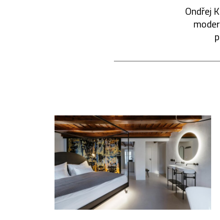
Ondřej K
modern
p