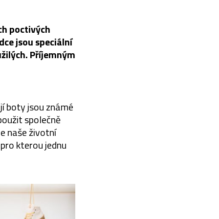
ch poctivých
dce jsou speciální
užilých. Příjemným
ejí boty jsou známé
 použit společně
e naše životní
 pro kterou jednu