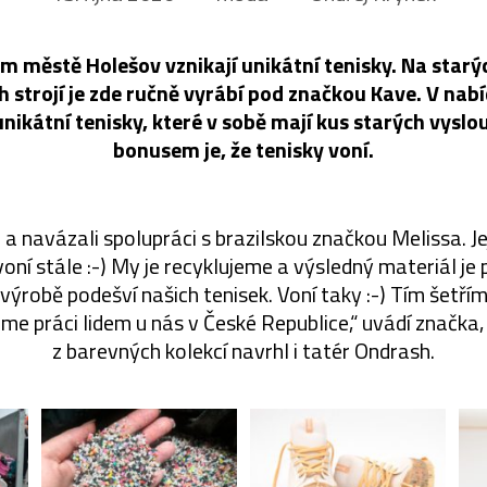
 městě Holešov vznikají unikátní tenisky. Na starý
strojí je zde ručně vyrábí pod značkou Kave. V nabí
unikátní tenisky, které v sobě mají kus starých vyslo
bonusem je, že tenisky voní.
u a navázali spolupráci s brazilskou značkou Melissa. J
 voní stále :-) My je recyklujeme a výsledný materiál je
výrobě podešví našich tenisek. Voní taky :-) Tím šetřím
me práci lidem u nás v České Republice,“ uvádí značka,
z barevných kolekcí navrhl i tatér Ondrash.