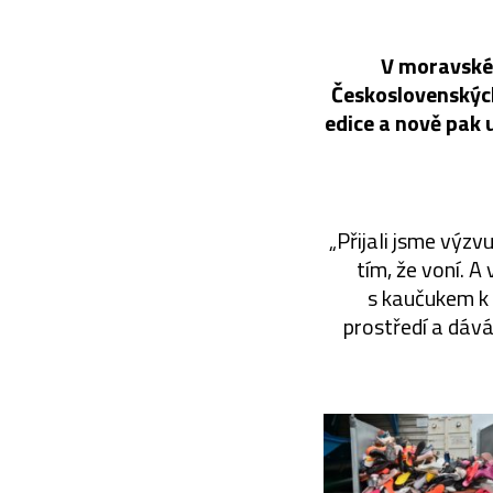
V moravském
Československých 
edice a nově pak 
„Přijali jsme výzv
tím, že voní. A
s kaučukem k 
prostředí a dává