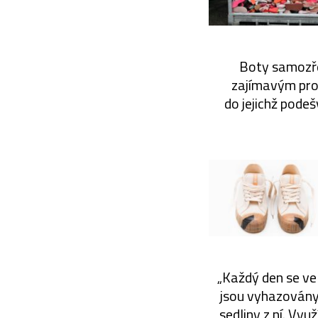
Boty samozře
zajímavým pro
do jejichž pode
„Každý den se ve
jsou vyhazovány 
sedliny z ní. Vyu