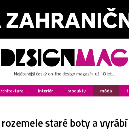
Nejčtenější český on-line design magazín, už 18 let…
architektura
interiér
produkty
móda
t
rozemele staré boty a vyrábí 