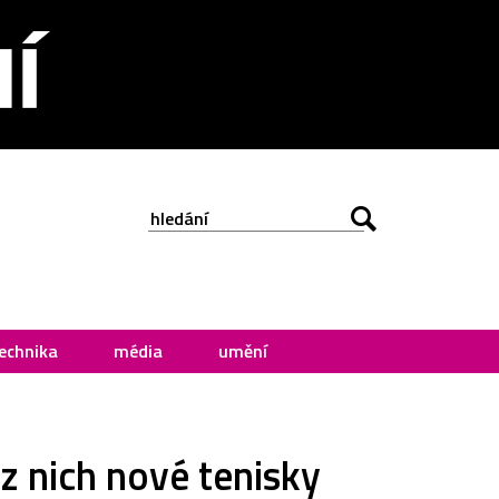
echnika
média
umění
z nich nové tenisky