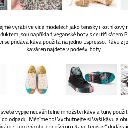
jmě vyrábí ve více modelech jako tenisky i kotníkový 
duktem jsou například veganské boty s certifikátem P
šví se přidává káva použitá na jedno Espresso. Kávu z j
kaváren najdete v podešvi boty.
 světě vypije neuvěřitelné množství kávy a tuny použi
do odpadu. Měníme to! Vychutnejte si Vaši kávu a ob
žíváme ji pro výrobu podešví pro Kave tenisky,“ dodávaj