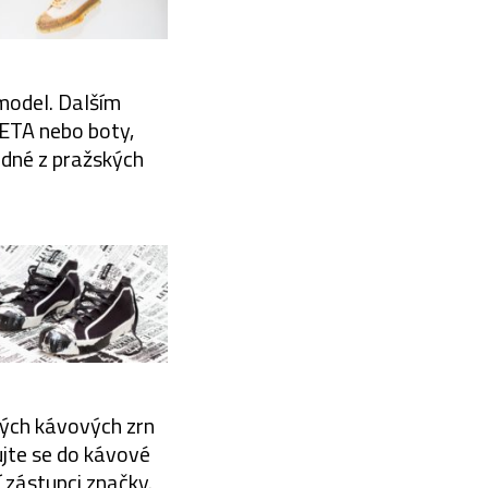
model. Dalším
ETA nebo boty,
edné z pražských
tých kávových zrn
ujte se do kávové
í zástupci značky.