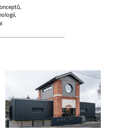
konceptů,
ologií,
y.