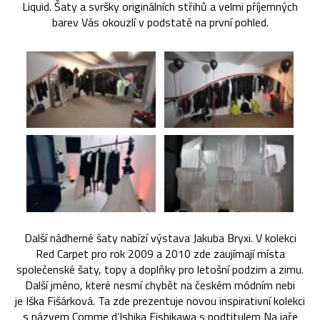
Liquid. Šaty a svršky originálních střihů a velmi příjemných
barev Vás okouzlí v podstatě na první pohled.
Další nádherné šaty nabízí výstava Jakuba Bryxi. V kolekci
Red Carpet pro rok 2009 a 2010 zde zaujímají místa
společenské šaty, topy a doplňky pro letošní podzim a zimu.
Další jméno, které nesmí chybět na českém módním nebi
je Iška Fišárková. Ta zde prezentuje novou inspirativní kolekci
s názvem Comme d’Ishika Fishikawa s podtitulem Na jaře