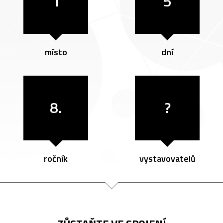
1
5
místo
dní
8.
?
ročník
vystavovatelů