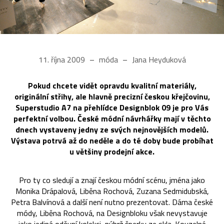
11. října 2009
móda
Jana Heyduková
Pokud chcete vidět opravdu kvalitní materiály,
originální střihy, ale hlavně precizní českou křejčovinu,
Superstudio A7 na přehlídce Designblok 09 je pro Vás
perfektní volbou. České módní návrhářky mají v těchto
dnech vystaveny jedny ze svých nejnovějších modelů.
Výstava potrvá až do neděle a do té doby bude probíhat
u většiny prodejní akce.
Pro ty co sledují a znají českou módní scénu, jména jako
Monika Drápalová, Liběna Rochová, Zuzana Sedmidubská,
Petra Balvínová a další není nutno prezentovat. Dáma české
módy, Liběna Rochová, na Designbloku však nevystavuje