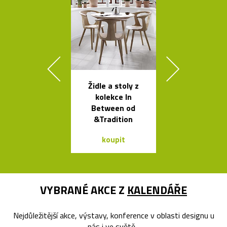
Židle a stoly z
Legendár
kolekce In
odšťavňovač 
Between od
Salif od Sta
&Tradition
koupit
koupit
VYBRANÉ AKCE Z
KALENDÁŘE
Nejdůležitější akce, výstavy, konference v oblasti designu u
nás i ve světě...