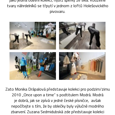
jako jediná oděvní kolekci, nýbrž šperky ze skla. Kouzelné
tvary náhrdelníků se třpytí v jednom z loftů Holešovického
pivovaru.
Zato Monika Drápalová představuje kolekci pro podzim/zimu
2010 „Once upon a time“ s podtitulem Modrá. Modrá
je dobrá, jak se zpívá v jedné české písničce, avšak
nepočítejte s tím, že by oblečky byly výlučně modrého
zbarvení. Zuzana Sedmidubská zde představuje kolekci