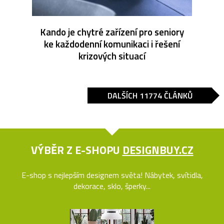
Kando je chytré zařízení pro seniory
ke každodenní komunikaci i řešení
krizových situací
DALŠÍCH 11774 ČLÁNKŮ
VÝBĚR Z E-SHOPU
DESIGNBUY.CZ
E-shop s nejlepším designem světa! Nábytek, svítidla,
dekorace, sklo, šperky...