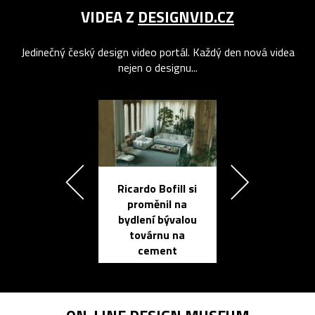
VIDEA Z
DESIGNVID.CZ
Jedinečný český design video portál. Každý den nová videa
nejen o designu...
Ricardo Bofill si
Přichází ten
proměnil na
propracovan
bydlení bývalou
elektronic
továrnu na
zápisník
cement
reMarkable