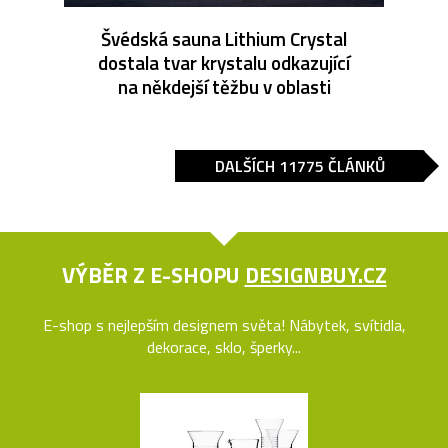
Švédská sauna Lithium Crystal
dostala tvar krystalu odkazující
na někdejší těžbu v oblasti
DALŠÍCH 11775 ČLÁNKŮ
VÝBĚR Z E-SHOPU
DESIGNBUY.CZ
E-shop s nejlepším designem světa! Nábytek, svítidla,
dekorace, sklo, šperky...