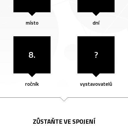
místo
dní
8.
?
ročník
vystavovatelů
ZŮSTAŇTE VE SPOJENÍ