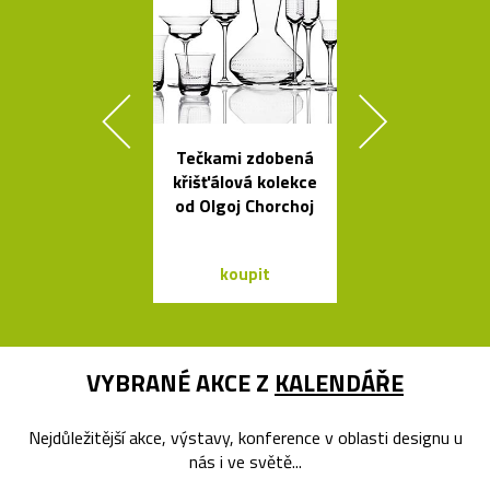
Tečkami zdobená
Svítidla od A
křišťálová kolekce
se španěls
od Olgoj Chorchoj
vášní
koupit
koupit
VYBRANÉ AKCE Z
KALENDÁŘE
Nejdůležitější akce, výstavy, konference v oblasti designu u
nás i ve světě...