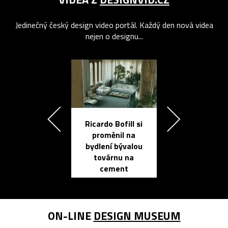
Jedinečný český design video portál. Každý den nová videa
nejen o designu...
Ricardo Bofill si
Přichází ten
proměnil na
propracovan
bydlení bývalou
elektronic
továrnu na
zápisník
cement
reMarkable
ON-LINE
DESIGN MUSEUM