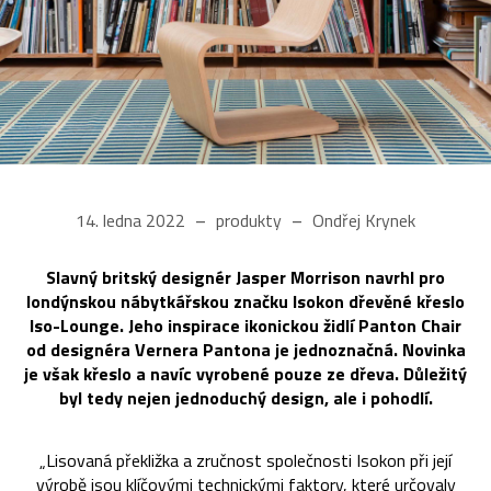
14. ledna 2022
produkty
Ondřej Krynek
Slavný britský designér Jasper Morrison navrhl pro
londýnskou nábytkářskou značku Isokon dřevěné křeslo
Iso-Lounge. Jeho inspirace ikonickou židlí Panton Chair
od designéra Vernera Pantona je jednoznačná. Novinka
je však křeslo a navíc vyrobené pouze ze dřeva. Důležitý
byl tedy nejen jednoduchý design, ale i pohodlí.
„Lisovaná překližka a zručnost společnosti Isokon při její
výrobě jsou klíčovými technickými faktory, které určovaly