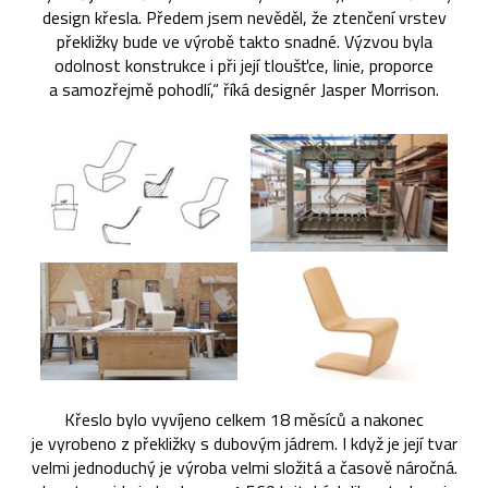
design křesla. Předem jsem nevěděl, že ztenčení vrstev
překližky bude ve výrobě takto snadné. Výzvou byla
odolnost konstrukce i při její tloušťce, linie, proporce
a samozřejmě pohodlí,“ říká designér Jasper Morrison.
Křeslo bylo vyvíjeno celkem 18 měsíců a nakonec
je vyrobeno z překližky s dubovým jádrem. I když je její tvar
velmi jednoduchý je výroba velmi složitá a časově náročná.