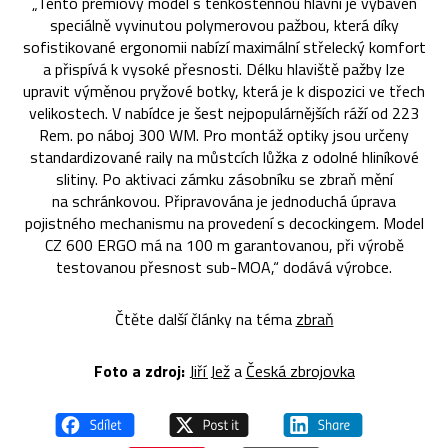
„Tento prémiový model s tenkostěnnou hlavní je vybaven
speciálně vyvinutou polymerovou pažbou, která díky
sofistikované ergonomii nabízí maximální střelecký komfort
a přispívá k vysoké přesnosti. Délku hlaviště pažby lze
upravit výměnou pryžové botky, která je k dispozici ve třech
velikostech. V nabídce je šest nejpopulárnějších ráží od 223
Rem. po náboj 300 WM. Pro montáž optiky jsou určeny
standardizované raily na můstcích lůžka z odolné hliníkové
slitiny. Po aktivaci zámku zásobníku se zbraň mění
na schránkovou. Připravována je jednoduchá úprava
pojistného mechanismu na provedení s decockingem. Model
CZ 600 ERGO má na 100 m garantovanou, při výrobě
testovanou přesnost sub-MOA,“ dodává výrobce.
Čtěte další články na téma
zbraň
Foto a z
droj:
Jiří Jež
a
Česká zbrojovka