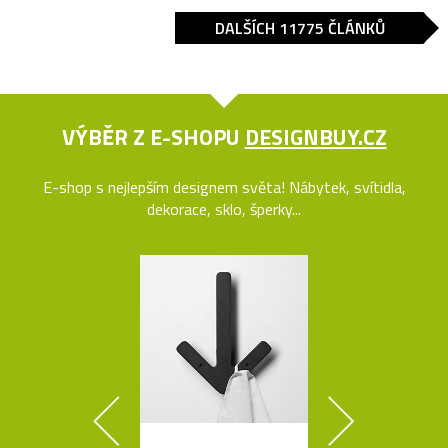
DALŠÍCH 11775 ČLÁNKŮ
VÝBĚR Z E-SHOPU
DESIGNBUY.CZ
E-shop s nejlepším designem světa! Nábytek, svítidla,
dekorace, sklo, šperky...