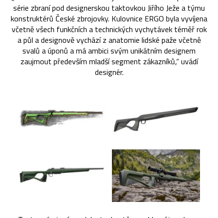
série zbraní pod designerskou taktovkou Jiřího Ježe a týmu
konstruktérů České zbrojovky. Kulovnice ERGO byla vyvíjena
včetně všech funkčních a technických vychytávek téměř rok
a půl a designově vychází z anatomie lidské paže včetně
svalů a úponů a má ambici svým unikátním designem
zaujmout především mladší segment zákazníků,“ uvádí
designér.