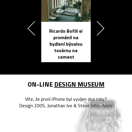
Ricardo Bofill si
Přichází ten
proměnil na
propracovan
bydlení bývalou
elektronic
továrnu na
zápisník
cement
reMarkable
ON-LINE
DESIGN MUSEUM
Víte, že první iPhone byl vyvíjen dva roky?
Design 2005, Jonathan Ive & Steve Jobs, Apple