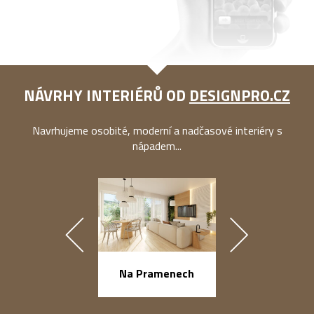
NÁVRHY INTERIÉRŮ OD
DESIGNPRO.CZ
Navrhujeme osobité, moderní a nadčasové interiéry s
nápadem...
náměstí Na Ba
Na Pramenech