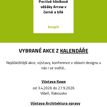
Poctivé hliníkové
Ikonická kol
věšáky Arrow v
lamp Tolome
černé a bílé
Artemid
koupit
koupit
VYBRANÉ AKCE Z
KALENDÁŘE
Nejdůležitější akce, výstavy, konference v oblasti designu u
nás i ve světě...
Výstava Kaws
od 3.4.2026 do 27.9.2026
Vídeň, Rakousko
Výstava Architektura opravy