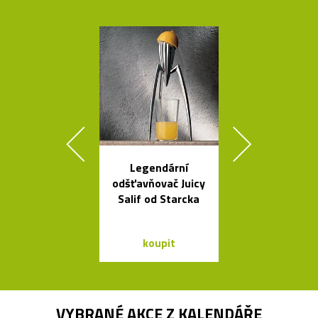
Legendární
Křišťálová sví
odšťavňovač Juicy
ve tvaru ob
Salif od Starcka
bublin
koupit
koupit
VYBRANÉ AKCE Z
KALENDÁŘE