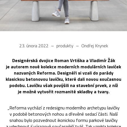
23. února 2022
produkty
Ondřej Krynek
Designérská dvojice Roman Vrtiška a Vladimír Žák
je autorem nové kolekce moderních modulárních laviček
nazvaných Reforma. Designéři si vzali do parády
klasickou betonovou lavičku, které dali novou současnou
podobu. Lavičku však povýšili na stavební prvek, z níž
je možné vytvořit rozmanité skladby a tvary.
„Reforma vychází z redesignu moderního archetypu lavičky
v podobě betonových nohou a dřevěné sedací části. Naší
snahou bylo pozvednout ikonickou formu parkové lavičky
a vdechnout jí výrazově současnější tvář. Tak vznikla kolekce