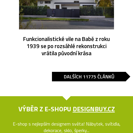
Funkcionalistické vile na Babě z roku
1939 se po rozsáhlé rekonstrukci
vrátila původní krása
DALŠÍCH 11775 ČLÁNKŮ
VÝBĚR Z E-SHOPU
DESIGNBUY.CZ
E-shop s nejlepším designem světa! Nábytek, svítidla,
dekorace, sklo, šperky...