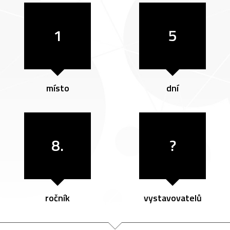
1
5
místo
dní
8.
?
ročník
vystavovatelů