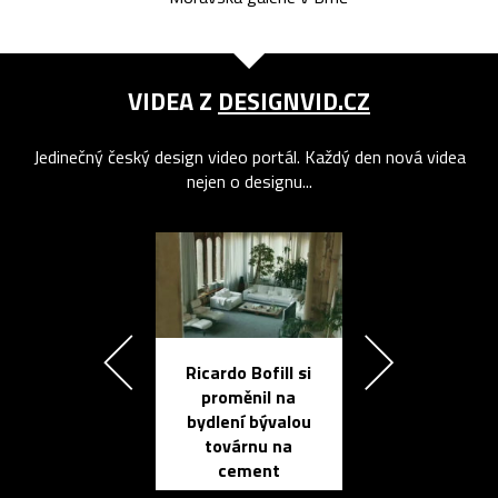
VIDEA Z
DESIGNVID.CZ
Jedinečný český design video portál. Každý den nová videa
nejen o designu...
Ricardo Bofill si
Přichází ten
proměnil na
propracovan
bydlení bývalou
elektronic
továrnu na
zápisník
cement
reMarkable