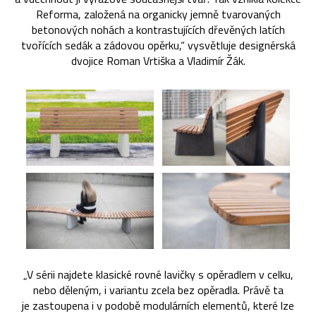
Reforma, založená na organicky jemně tvarovaných
betonových nohách a kontrastujících dřevěných latích
tvořících sedák a zádovou opěrku,“ vysvětluje designérská
dvojice Roman Vrtiška a Vladimír Žák.
„V sérii najdete klasické rovné lavičky s opěradlem v celku,
nebo děleným, i variantu zcela bez opěradla. Právě ta
je zastoupena i v podobě modulárních elementů, které lze