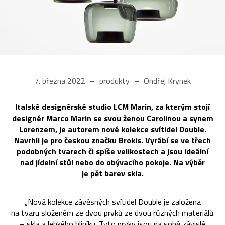
7. března 2022
produkty
Ondřej Krynek
Italské designérské studio LCM Marin, za kterým stojí
designér Marco Marin se svou ženou Carolinou a synem
Lorenzem, je autorem nové kolekce svítidel Double.
Navrhli je pro českou značku Brokis. Vyrábí se ve třech
podobných tvarech či spíše velikostech a jsou ideální
nad jídelní stůl nebo do obývacího pokoje. Na výběr
je pět barev skla.
„Nová kolekce závěsných svítidel Double je založena
na tvaru složeném ze dvou prvků ze dvou různých materiálů
– skla a lehkého hliníku. Tyto prvky jsou na sobě závislé