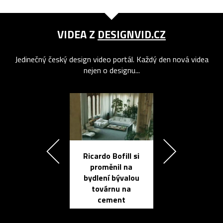
VIDEA Z
DESIGNVID.CZ
Jedinečný český design video portál. Každý den nová videa
nejen o designu...
Ricardo Bofill si
Přichází ten
proměnil na
propracovan
bydlení bývalou
elektronic
továrnu na
zápisník
cement
reMarkable