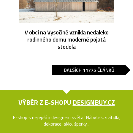
V obci na Vysočině vznikla nedaleko
rodinného domu moderně pojatá
stodola
DALŠÍCH 11775 ČLÁNKŮ
VÝBĚR Z E-SHOPU
DESIGNBUY.CZ
E-shop s nejlepším designem světa! Nábytek, svítidla,
dekorace, sklo, šperky...