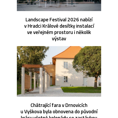
Landscape Festival 2026 nabízí
v Hradci Králové desítky instalací
ve veřejném prostoru i několik
výstav
Chátrající fara v Drnovicích
u Vyškova byla obnovena do původní
krásy včetně kolonády se zastávkou