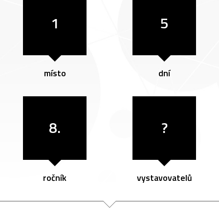
1
5
místo
dní
8.
?
ročník
vystavovatelů