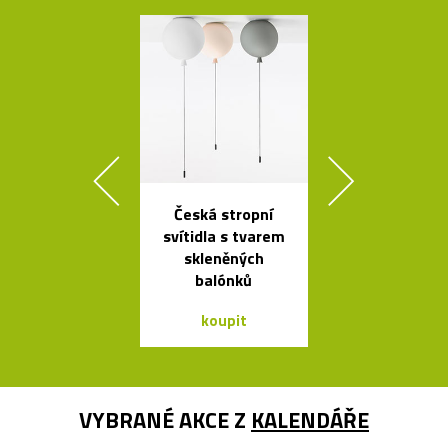
Česká stropní
Svítidla o
svítidla s tvarem
architekta op
skleněných
Sydney Jor
balónků
Utzona
koupit
koupit
VYBRANÉ AKCE Z
KALENDÁŘE