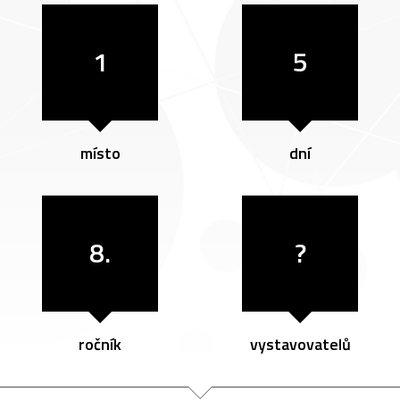
1
5
místo
dní
8.
?
ročník
vystavovatelů