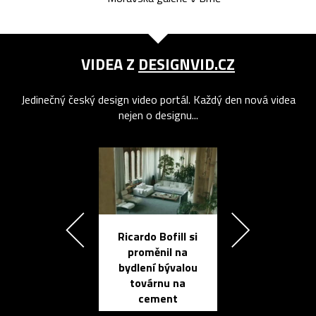
VIDEA Z
DESIGNVID.CZ
Jedinečný český design video portál. Každý den nová videa
nejen o designu...
Ricardo Bofill si
Přichází ten
proměnil na
propracovan
bydlení bývalou
elektronic
továrnu na
zápisník
cement
reMarkable