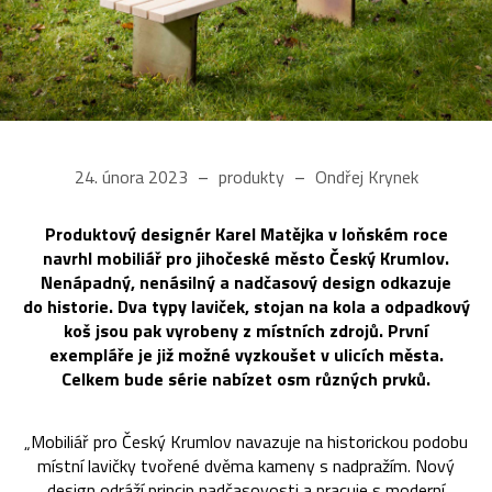
24. února 2023
produkty
Ondřej Krynek
Produktový designér Karel Matějka v loňském roce
navrhl mobiliář pro jihočeské město Český Krumlov.
Nenápadný, nenásilný a nadčasový design odkazuje
do historie. Dva typy laviček, stojan na kola a odpadkový
koš jsou pak vyrobeny z místních zdrojů. První
exempláře je již možné vyzkoušet v ulicích města.
Celkem bude série nabízet osm různých prvků.
„Mobiliář pro Český Krumlov navazuje na historickou podobu
místní lavičky tvořené dvěma kameny s nadpražím. Nový
design odráží princip nadčasovosti a pracuje s moderní