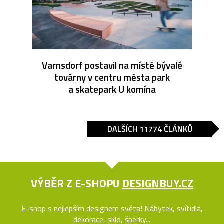
Varnsdorf postavil na místě bývalé
továrny v centru města park
a skatepark U komína
DALŠÍCH 11774 ČLÁNKŮ
VÝBĚR Z E-SHOPU
DESIGNBUY.CZ
E-shop s nejlepším designem světa! Nábytek, svítidla,
dekorace, sklo, šperky...