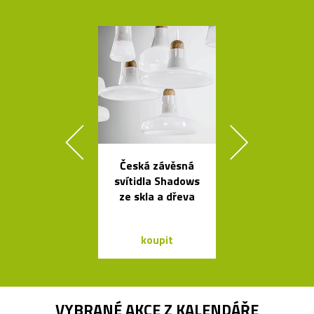
Česká závěsná
Legendár
svítidla Shadows
odšťavňovač 
ze skla a dřeva
Salif od Sta
koupit
koupit
VYBRANÉ AKCE Z
KALENDÁŘE