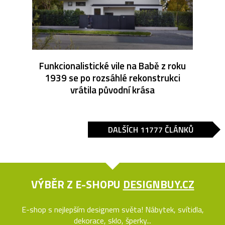
Funkcionalistické vile na Babě z roku
1939 se po rozsáhlé rekonstrukci
vrátila původní krása
DALŠÍCH 11777 ČLÁNKŮ
VÝBĚR Z E-SHOPU
DESIGNBUY.CZ
E-shop s nejlepším designem světa! Nábytek, svítidla,
dekorace, sklo, šperky...