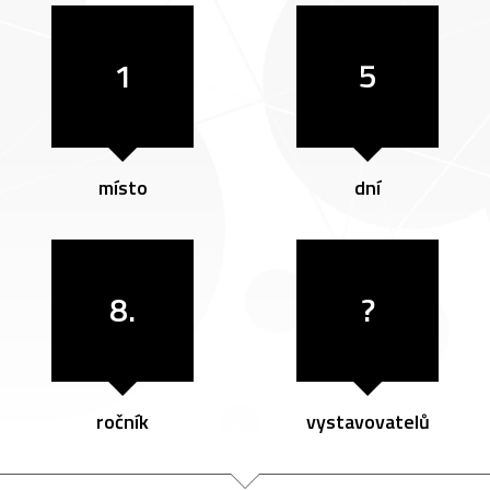
1
5
místo
dní
8.
?
ročník
vystavovatelů