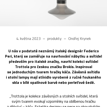
4. května 2023
produkty
Ondřej Krynek
U nás v podstatě neznámý italský designér Federico
Peri, který se zaměřuje na navrhování nábytku a svítidel
především pro italské značky, navrhl kolekci svítidel
Trottola pro českou značku Brokis. Inspiroval
se jednoduchým tvarem hračky káča. Závěsná svítidla
i stolní lampy mají stínidlo vyrobené z ručně foukaného
skla v bílé opalínové barvě nebo perleťově šedé.
„Trottola je kolekce závěsných a stolních svítidel, která
svým tvarem evokují vzpomínky na oblíbenou hračku
z dětství – káču. Estetika designu se nese na okouzlujícím