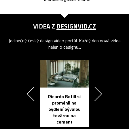
VIDEA Z
DESIGNVID.CZ
Jedinečný český design video portál. Každý den nová videa
nejen o designu...
Ricardo Bofill si
Přichází ten
proměnil na
propracovan
bydlení bývalou
elektronic
továrnu na
zápisník
cement
reMarkable