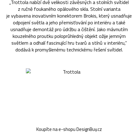
„Trottola nabízí dvě velikosti závěsných a stolních svítidel
z ručně foukaného opálového skla. Stolní varianta
je vybavena inovativním konektorem Brokis, který usnadňuje
odpojení světla a jeho přemisťování po interiéru a také
usnadňuje demontáž pro údržbu a čištění. Jako mávnutím
kouzelného proutku poloprůhledný objekt ožije jemným
světlem a odhalí fascinující hru tvarů a stínů v interiéru,“
dodává k promyšlenému technickému řešení svítidel.
Koupíte na e-shopu DesignBuy.cz