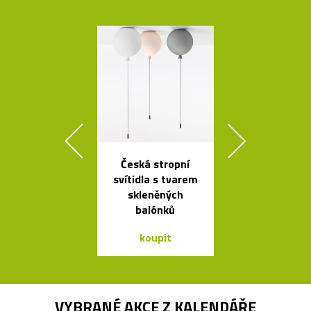
Česká stropní
Jedinečný jíd
svítidla s tvarem
stůl Podium
skleněných
Bontempi C
balónků
koupit
koupit
VYBRANÉ AKCE Z
KALENDÁŘE