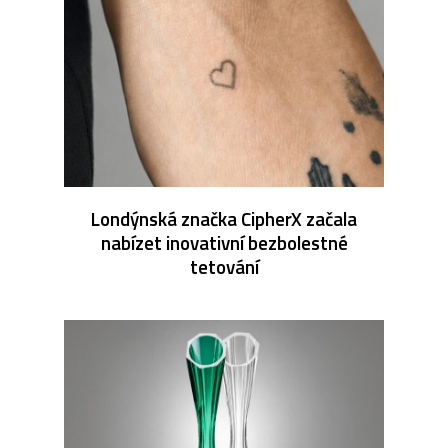
Londýnská značka CipherX začala
nabízet inovativní bezbolestné
tetování