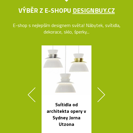
VÝBĚR Z E-SHOPU
DESIGNBUY.CZ
E-shop s nejlepším designem světa! Nábytek, svítidla,
dekorace, sklo, šperky...
Svítidla od
Set český
architekta opery v
svítících
Sydney Jorna
skleněnýc
Utzona
balónků Me