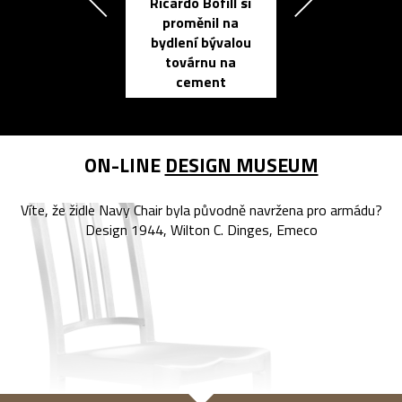
Ricardo Bofill si
Přichází ten
proměnil na
propracovan
bydlení bývalou
elektronic
továrnu na
zápisník
cement
reMarkable
ON-LINE
DESIGN MUSEUM
Víte, že židle Navy Chair byla původně navržena pro armádu?
Design 1944, Wilton C. Dinges, Emeco