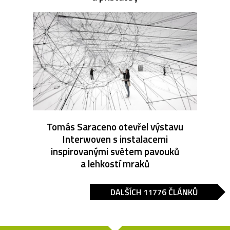
Tomás Saraceno otevřel výstavu
Interwoven s instalacemi
inspirovanými světem pavouků
a lehkostí mraků
DALŠÍCH 11776 ČLÁNKŮ