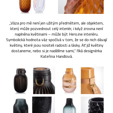
„Váza pro mě není jen užitým předmětem, ale objektem,
který může pozvednout celý interiér, i když zrovna není
naplněna květinami – může být Hero.ine interiéru.
Symbolická hodnota váz spočívá v tom, že se do nich dávají
květiny, které jsou nositeli radosti a lásky. Ať již květiny
dostaneme, nebo si je nadělíme sami,“ říká designérka
Kateřina Handlová.