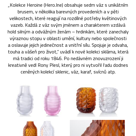
„Kolekce Heroine (Hero.Ine) obsahuje sedm váz s unikátním
brusem, v několika barevných provedeních a v pěti
velikostech, které reagují na rozdílné potřeby květinových
vazeb. Každá z váz svým jménem a charakterem vzdává
hold silným a odvážným ženám – hrdinkám, které zanechaly
výraznou stopu v oblasti umění, kultury nebo společnosti
a oslavuje jejich jedinečnost a vnitřní sílu. Spojuje je odvaha,
touha a vášeň pro život,“ uvádí k nové kolekci sklárna, která
má tradici od roku 1846. Po nedávném znovuzrození ji
kreativně vedl Rony Plesl, který pro ni vytvořil řadu dodnes
ceněných kolekcí sklenic, váz, karaf, svícnů atp.