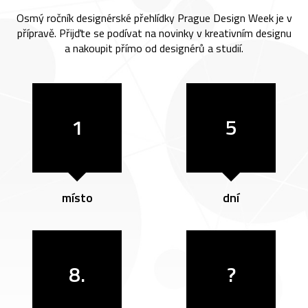
Osmý ročník designérské přehlídky Prague Design Week je v
přípravě. Přijďte se podívat na novinky v kreativním designu
a nakoupit přímo od designérů a studií.
1
5
místo
dní
8.
?