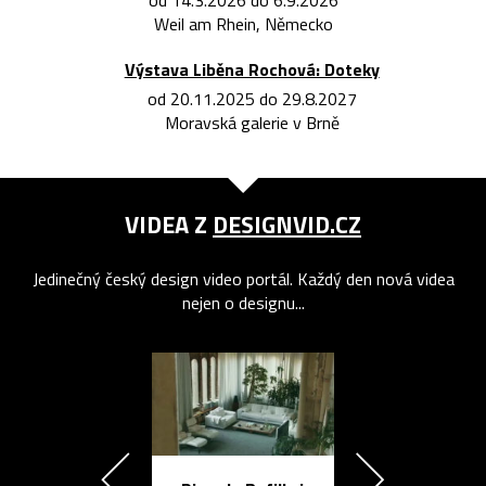
Weil am Rhein, Německo
Výstava Liběna Rochová: Doteky
od 20.11.2025 do 29.8.2027
Moravská galerie v Brně
VIDEA Z
DESIGNVID.CZ
Jedinečný český design video portál. Každý den nová videa
nejen o designu...