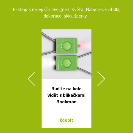
E-shop s nejlepším designem světa! Nábytek, svítidla,
dekorace, sklo, šperky...
Buďte na kole
Kolekce
vidět s blikačkami
skleněných sví
Bookman
Bulb a Mega 
koupit
koupit