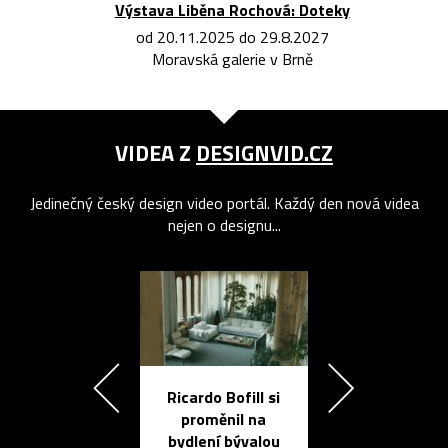
Výstava Liběna Rochová: Doteky
od 20.11.2025 do 29.8.2027
Moravská galerie v Brně
VIDEA Z
DESIGNVID.CZ
Jedinečný český design video portál. Každý den nová videa
nejen o designu...
Ricardo Bofill si
Přichází ten
proměnil na
propracovan
bydlení bývalou
elektronic