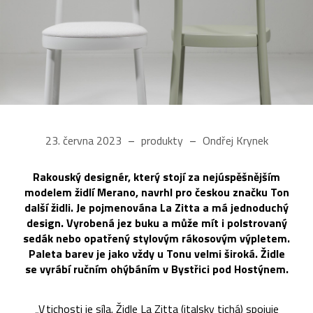
23. června 2023
produkty
Ondřej Krynek
Rakouský designér, který stojí za nejúspěšnějším
modelem židlí Merano, navrhl pro českou značku Ton
další židli. Je pojmenována La Zitta a má jednoduchý
design. Vyrobená jez buku a může mít i polstrovaný
sedák nebo opatřený stylovým rákosovým výpletem.
Paleta barev je jako vždy u Tonu velmi široká. Židle
se vyrábí ručním ohýbáním v Bystřici pod Hostýnem.
„V tichosti je síla. Židle La Zitta (italsky tichá) spojuje