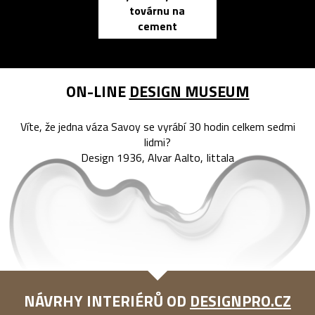
továrnu na
zápisník
cement
reMarkable
ON-LINE
DESIGN MUSEUM
Víte, že jedna váza Savoy se vyrábí 30 hodin celkem sedmi
lidmi?
Design 1936, Alvar Aalto, Iittala
NÁVRHY INTERIÉRŮ OD
DESIGNPRO.CZ