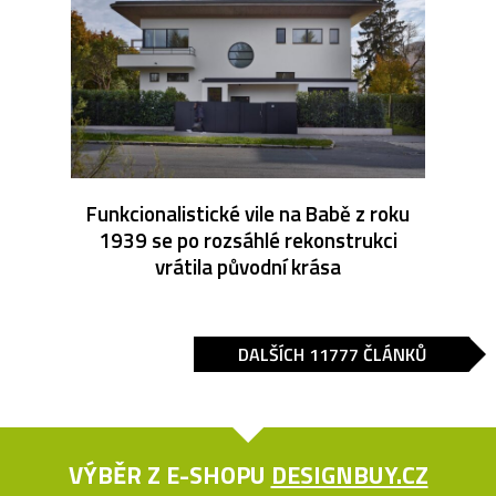
Funkcionalistické vile na Babě z roku
1939 se po rozsáhlé rekonstrukci
vrátila původní krása
DALŠÍCH 11777 ČLÁNKŮ
VÝBĚR Z E-SHOPU
DESIGNBUY.CZ