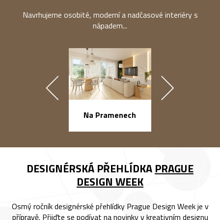
Navrhujeme osobité, moderní a nadčasové interiéry s
nápadem...
náměstí Na Ba
Na Pramenech
DESIGNÉRSKÁ PŘEHLÍDKA
PRAGUE
DESIGN WEEK
Osmý ročník designérské přehlídky Prague Design Week je v
přípravě. Přijďte se podívat na novinky v kreativním designu