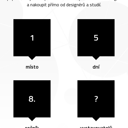
a nakoupit přímo od designérů a studií.
1
5
místo
dní
8.
?
ročník
vystavovatelů