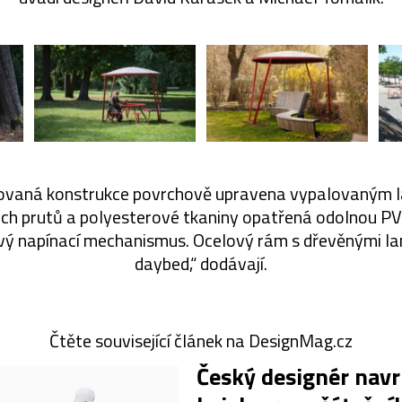
kovaná konstrukce povrchově upravena vypalovaným l
ch prutů a polyesterové tkaniny opatřená odolnou PV
vý napínací mechanismus. Ocelový rám s dřevěnými la
daybed,“ dodávají.
Čtěte související článek na DesignMag.cz
Český designér navr