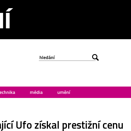
echnika
média
umění
ící Ufo získal prestižní cenu