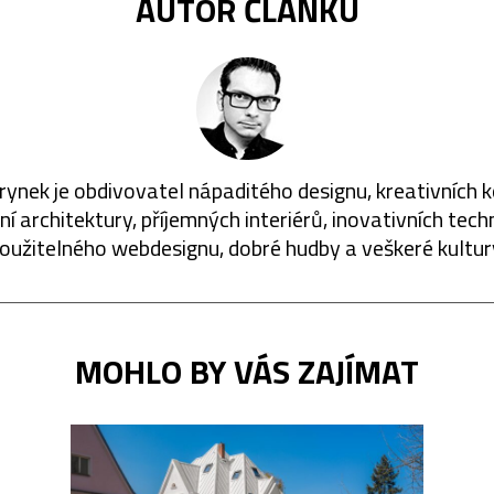
AUTOR ČLÁNKU
rynek je obdivovatel nápaditého designu, kreativních 
í architektury, příjemných interiérů, inovativních techn
oužitelného webdesignu, dobré hudby a veškeré kultur
MOHLO BY VÁS ZAJÍMAT