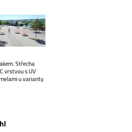
akem. Střecha
C vrstvou s UV
melami u varianty
hl