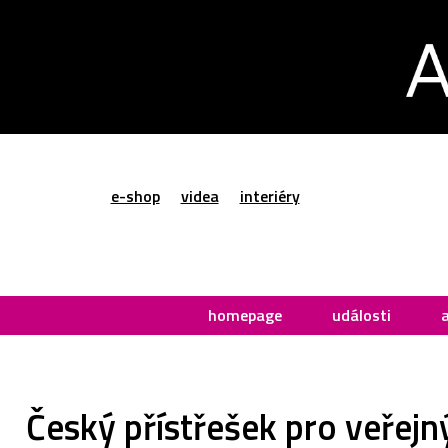
e-shop
videa
interiéry
homepage
události
Český přístřešek pro veřejný