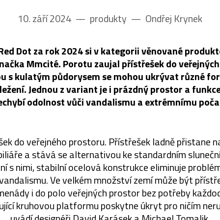
10. září 2024
––
produkty
––
Ondřej Krynek
 Red Dot za rok 2024 si v kategorii věnované produ
značka Mmcité. Porotu zaujal přístřešek do veřejnýc
ou s kulatým půdorysem se mohou ukrývat různé fo
ežení. Jednou z variant je i prázdný prostor a funkce
echybí odolnost vůči vandalismu a extrémnímu počas
ešek do veřejného prostoru. Přístřešek ladně přistane 
liáře a stává se alternativou ke standardním sluneční
í s nimi, stabilní ocelová konstrukce eliminuje problé
ko vandalismu. Ve velkém množství zemí může být přístř
menády i do polo veřejných prostor bez potřeby každo
ující kruhovou platformu poskytne úkryt pro ničím ner
uvádí designéři David Karásek a Michael Tomalik.