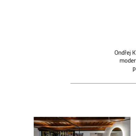
Ondřej K
modern
p