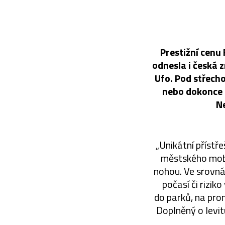
Prestižní cenu
odnesla i česká 
Ufo. Pod střech
nebo dokonce l
N
„Unikátní přístř
městského mobi
nohou. Ve srovnán
počasí či rizi
do parků, na pro
Doplněný o levit