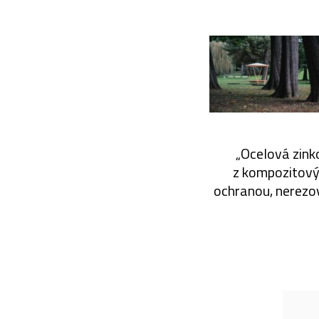
„Ocelová zin
z kompozitový
ochranou, nerezo