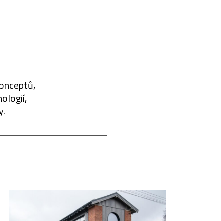
konceptů,
ologií,
y.