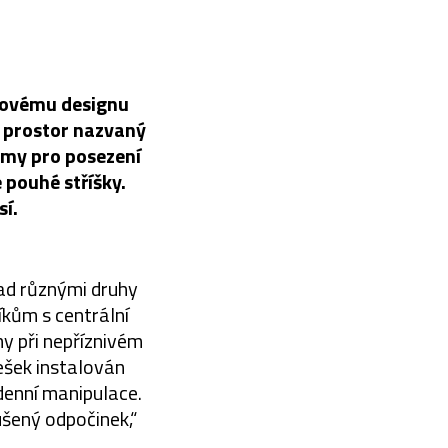
ktovému designu
h prostor nazvaný
rmy pro posezení
 pouhé stříšky.
í.
nad různými druhy
kům s centrální
my při nepříznivém
ešek instalován
denní manipulace.
ušený odpočinek,“