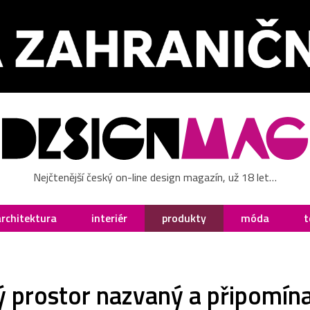
Nejčtenější český on-line design magazín, už 18 let…
architektura
interiér
produkty
móda
t
 prostor nazvaný a připomínaj