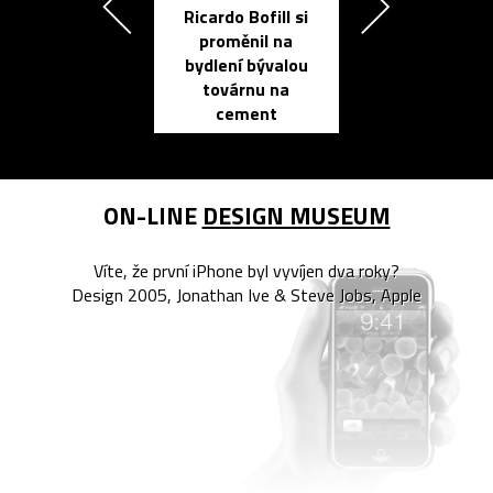
Ricardo Bofill si
Přichází ten
proměnil na
propracovan
bydlení bývalou
elektronic
továrnu na
zápisník
cement
reMarkable
ON-LINE
DESIGN MUSEUM
Víte, že první iPhone byl vyvíjen dva roky?
Design 2005, Jonathan Ive & Steve Jobs, Apple