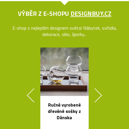
VÝBĚR Z E-SHOPU
DESIGNBUY.CZ
E-shop s nejlepším designem světa! Nábytek, svítidla,
dekorace, sklo, šperky...
Ručně vyrobené
Načechran
dřevěné sošky z
měkké svíti
Dánska
Cloud od Geh