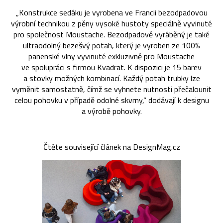
„Konstrukce sedáku je vyrobena ve Francii bezodpadovou
výrobní technikou z pěny vysoké hustoty speciálně vyvinuté
pro společnost Moustache. Bezodpadově vyráběný je také
ultraodolný bezešvý potah, který je vyroben ze 100%
panenské vlny vyvinuté exkluzivně pro Moustache
ve spolupráci s firmou Kvadrat. K dispozici je 15 barev
a stovky možných kombinací. Každý potah trubky lze
vyměnit samostatně, čímž se vyhnete nutnosti přečalounit
celou pohovku v případě odolné skvrny,“ dodávají k designu
a výrobě pohovky.
Čtěte související článek na DesignMag.cz