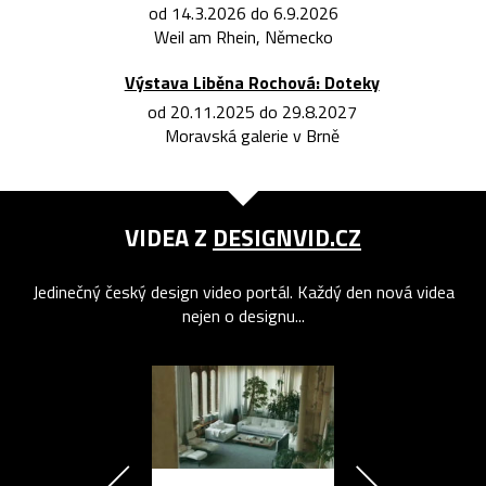
od 14.3.2026 do 6.9.2026
Weil am Rhein, Německo
Výstava Liběna Rochová: Doteky
od 20.11.2025 do 29.8.2027
Moravská galerie v Brně
VIDEA Z
DESIGNVID.CZ
Jedinečný český design video portál. Každý den nová videa
nejen o designu...