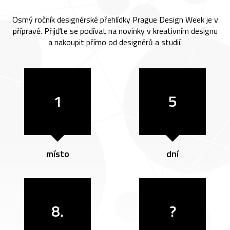
Osmý ročník designérské přehlídky Prague Design Week je v
přípravě. Přijďte se podívat na novinky v kreativním designu
a nakoupit přímo od designérů a studií.
1
5
místo
dní
8.
?