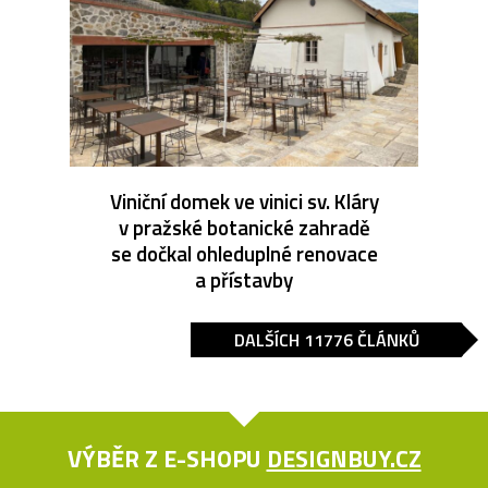
Viniční domek ve vinici sv. Kláry
v pražské botanické zahradě
se dočkal ohleduplné renovace
a přístavby
DALŠÍCH 11776 ČLÁNKŮ
VÝBĚR Z E-SHOPU
DESIGNBUY.CZ