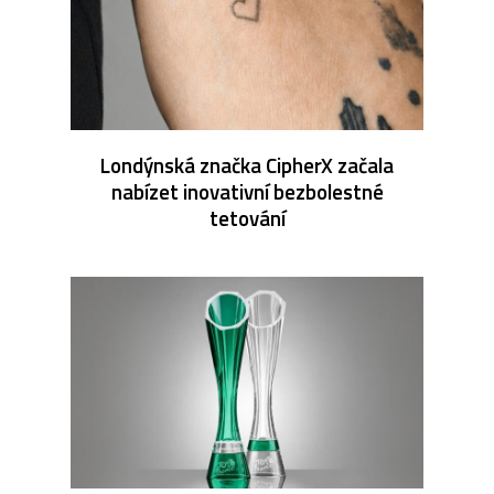
Londýnská značka CipherX začala
nabízet inovativní bezbolestné
tetování