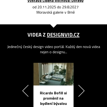
Výstava Liběna Rochová: Doteky
od 20.11.2025 do 29.8.2027
Moravská galerie v Brně
VIDEA Z
DESIGNVID.CZ
Jedinečný český design video portál. Každý den nová videa
nejen o designu...
Ricardo Bofill si
Přichází ten
proměnil na
propracovan
bydlení bývalou
elektronic