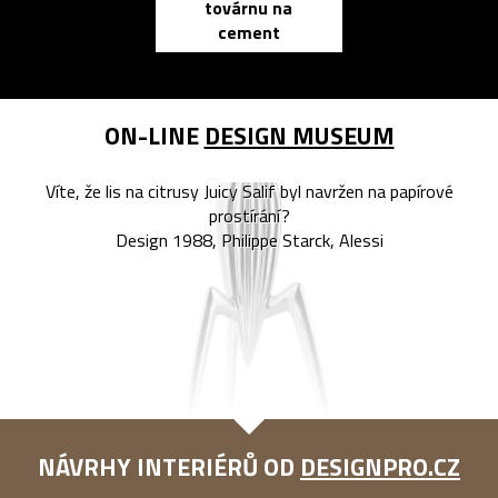
továrnu na
zápisník
cement
reMarkable
ON-LINE
DESIGN MUSEUM
Víte, že lis na citrusy Juicy Salif byl navržen na papírové
prostírání?
Design 1988, Philippe Starck, Alessi
NÁVRHY INTERIÉRŮ OD
DESIGNPRO.CZ