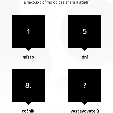
a nakoupit přímo od designérů a studií.
1
5
místo
dní
8.
?
ročník
vystavovatelů