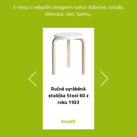
E-shop s nejlepším designem světa! Nábytek, svítidla,
dekorace, sklo, šperky...
Ručně vyráběná
Legendár
stolička Stool 60 z
odšťavňovač 
roku 1933
Salif od Sta
koupit
koupit