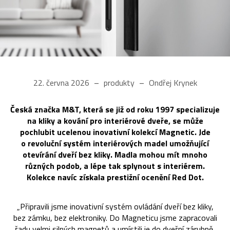
22. června 2026
produkty
Ondřej Krynek
Česká značka M&T, která se již od roku 1997 specializuje
na kliky a kování pro interiérové dveře, se může
pochlubit ucelenou inovativní kolekcí Magnetic. Jde
o revoluční systém interiérových madel umožňující
otevírání dveří bez kliky. Madla mohou mít mnoho
různých podob, a lépe tak splynout s interiérem.
Kolekce navíc získala prestižní ocenění Red Dot.
„Připravili jsme inovativní systém ovládání dveří bez kliky,
bez zámku, bez elektroniky. Do Magneticu jsme zapracovali
řadu velmi silných magnetů a umístili je do dveřní zárubně,