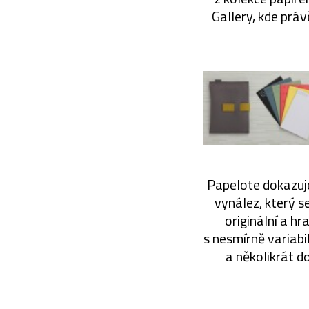
Gallery, kde prá
Papelote dokazuje
vynález, který s
originální a h
s nesmírně variabi
a několikrát d