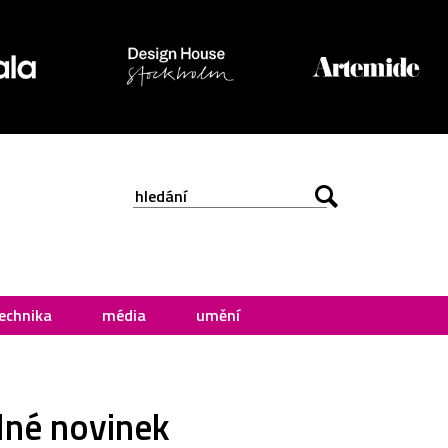
echnika
média
umění
plné novinek