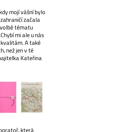
kdy mojí vášní bylo
 zahraničí začala
i volbě tématu
Chybí mi ale u nás
 kvalitám. A také
, než jen v té
majitelka Kateřina
aboratoř, která