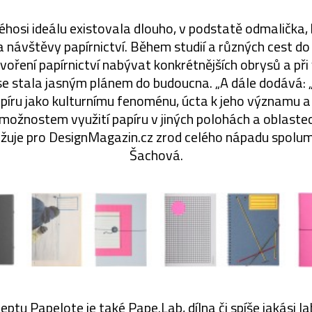
éhosi ideálu existovala dlouho, v podstatě odmalička, 
a návštěvy papírnictví. Během studií a různých cest do
oření papírnictví nabývat konkrétnějších obrysů a př
e stala jasným plánem do budoucna. „A dále dodává: „
apíru jako kulturnímu fenoménu, úcta k jeho významu a
možnostem využití papíru v jiných polohách a oblastech
bližuje pro DesignMagazin.cz zrod celého nápadu spolu
Šachová.
ptu Papelote je také Pape.Lab, dílna či spíše jakási l