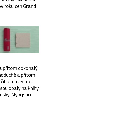
ev roku cen Grand
 a přitom dokonalý
dnoduché a přitom
rčího materiálu
jsou obaly na knihy
usky. Nyní jsou