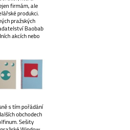
ejen firmám, ale
elářské produkci.
ných pražských
ladatelství Baobab
lních akcích nebo
sně s tím pořádání
dalších obchodech
olfinum. Sešity
v pražské Window