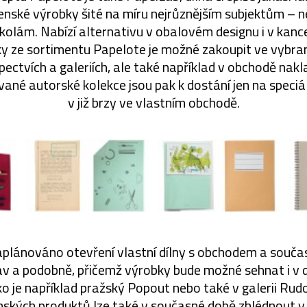
enské výrobky šité na míru nejrůznějším subjektům – n
školám. Nabízí alternativu v obalovém designu i v kanc
ky ze sortimentu Papelote je možné zakoupit ve vybra
pectvích a galeriích, ale také například v obchodě nak
vané autorské kolekce jsou pak k dostání jen na speciá
v již brzy ve vlastním obchodě.
plánováno otevření vlastní dílny s obchodem a souča
v a podobně, přičemž výrobky bude možné sehnat i v 
o je například pražský Popout nebo také v galerii Rud
enských produktů lze také v současné době zhlédnout 