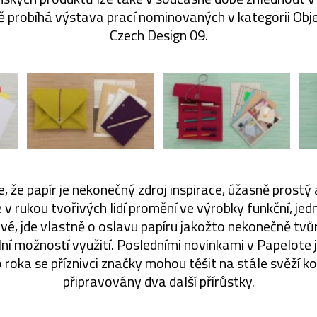
vě probíhá výstava prací nominovaných v kategorii Obj
Czech Design 09.
, že papír je nekonečný zdroj inspirace, úžasně prostý
e v rukou tvořivých lidí promění ve výrobky funkční, je
ravé, jde vlastně o oslavu papíru jakožto nekonečně tvů
lní možností využití. Posledními novinkami v Papelote 
o roka se příznivci značky mohou těšit na stále svěží ko
připravovány dva další přírůstky.