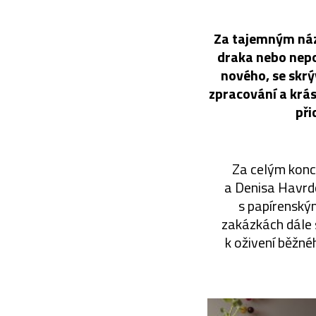
Za tajemným náz
draka nebo nepo
nového, se skrý
zpracování a krá
při
Za celým konce
a Denisa Havrdo
s papírenským
zakázkách dále sp
k oživení běžn