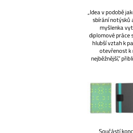
„Idea v podobě jak
sbírání notýsků 
myšlenka vytv
diplomové práce s
hlubší vztah k p
otevřenost k 
nejběžnější,“ při
Součástí konce