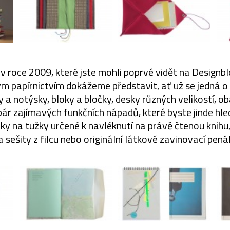
 v roce 2009, které jste mohli poprvé vidět na Designblo
ým papírnictvím dokážeme představit, ať už se jedná o 
 a notýsky, bloky a bločky, desky různých velikostí, obal
pár zajímavých funkčních nápadů, které byste jinde hleda
čky na tužky určené k navléknutí na právě čtenou knihu
a sešity z filcu nebo originální látkové zavinovací penál