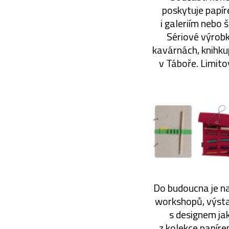
poskytuje papír
i galeriím nebo 
Sériové výrob
kavárnách, knihku
v Táboře. Limito
Do budoucna je na
workshopů, výsta
s designem jak
z kolekce papír