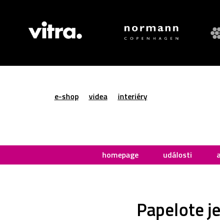
e-shop
videa
interiéry
homepage
události
Papelote je