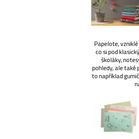
Papelote, vzniklé
co si pod klasick
školáky, notesy
pohledy, ale také 
to například gumi
n