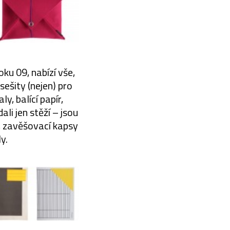
ku 09, nabízí vše,
sešity (nejen) pro
y, balící papír,
li jen stěží – jsou
, zavěšovací kapsy
y.