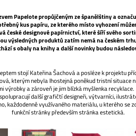
vem Papelote propůjčeným ze španělštiny a označu
třebný kus papíru, ze kterého místo vyhození může
vá české designové papírnictví, které šíří svého sort
sou výsledných produktů zatím nemá na českém trhu
chází s obaly na knihy a další novinky budou následo
ptem stojí Kateřina Šachová a posléze k projektu příc
vá, kterým nebyla lhostejná poněkud tristní situace
i výrobky a zároveň je jim blízká myšlenka recyklace
olupracují další grafičtí designeři, výtvarníci, ilustrát
ého, každodenně využívaného materiálu, u kterého se z
funkční stránky především stránka estetická.