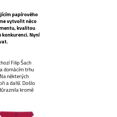
jícím papírového
me vytvořit něco
imentu, kvalitou
 konkurenci. Nyní
vat.
hozí Filip Šach
 na domácím trhu
. Na některých
oři a další. Došlo
důraznila kromě