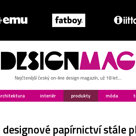
Nejčtenější český on-line design magazín, už 18 let…
architektura
interiér
produkty
móda
t
 designové papírnictví stále 