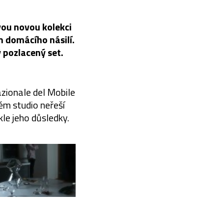
vou novou kolekci
m domácího násilí.
 pozlacený set.
zionale del Mobile
ěm studio neřeší
kle jeho důsledky.