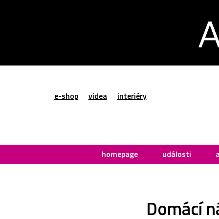
e-shop
videa
interiéry
homepage
události
Domácí ná