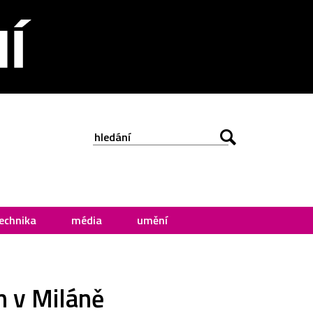
echnika
média
umění
n v Miláně