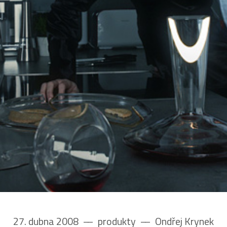
27. dubna 2008
––
produkty
––
Ondřej Krynek