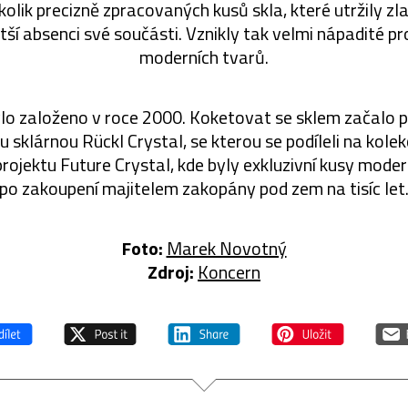
kolik precizně zpracovaných kusů skla, které utržily z
tší absenci své součásti. Vznikly tak velmi nápadité p
moderních tvarů.
lo založeno v roce 2000. Koketovat se sklem začalo po 
u sklárnou Rückl Crystal, se kterou se podíleli na kolek
projektu Future Crystal, kde byly exkluzivní kusy mode
po zakoupení majitelem zakopány pod zem na tisíc let
Foto:
Marek Novotný
Zdroj:
Koncern