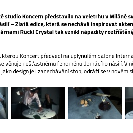
é studio Koncern představilo na veletrhu v Miláně s
ilí – Zlatá edice, která se nechává inspirovat akte
lárnami Rückl Crystal tak vznikl nápaditý roztříštěný
, kterou Koncert předvedl na uplynulém Salone Interna
se věnuje nešťastnému fenoménu domácího násilí. V n
ně jako design je i zanechávání stop, odráží se v novém s