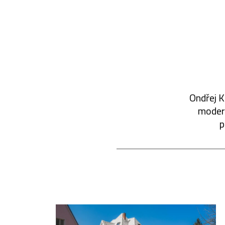
Ondřej K
modern
p