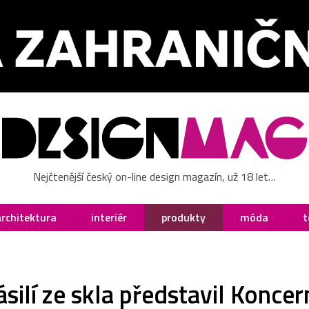
Nejčtenější český on-line design magazín, už 18 let…
architektura
interiér
produkty
móda
t
silí ze skla představil Koncer