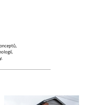
konceptů,
ologií,
y.