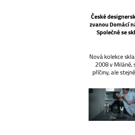
České designersk
zvanou Domácí nás
Společně se sk
Nová kolekce skla
2008 v Miláně, 
příčiny, ale stej