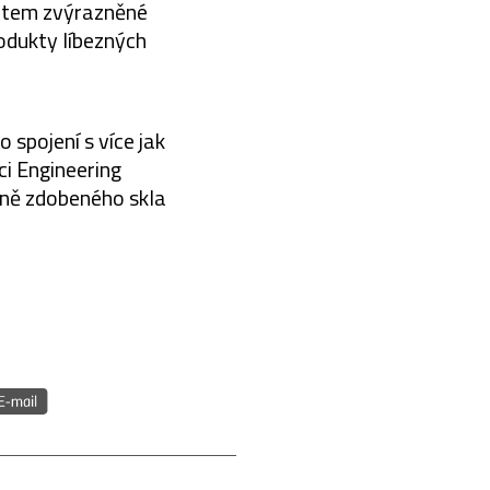
latem zvýrazněné
rodukty líbezných
spojení s více jak
ci Engineering
rně zdobeného skla
.