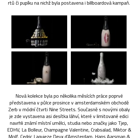
rtů či pupíku na nichž byla postavena i billboardová kampaň.
Nová kolekce byla po několika měsících práce poprvé
představena v půlce prosince v amsterdamském obchodě
Zerb v módní čtvrti Nine Streets. Současně s novými obaly
je zde vystavena asi desítka láhví, které v limitované edici
navrhli známí místní umělci, studia nebo značky jako Tjep,
EDHV, La Bolleur, Champagne Valentine, Crabsalad, Miktor &
Molf, Cedric Laquieze Deux d’Amsterdam, Hans Aarsman &