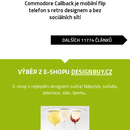
Commodore Callback je mobilní flip
telefon s retro designem a bez
sociálních sítí
DALŠÍCH 11774 ČLÁNKŮ
VÝBĚR Z E-SHOPU
DESIGNBUY.CZ
E-shop s nejlepším designem světa! Nábytek, svítidla,
dekorace, sklo, šperky...