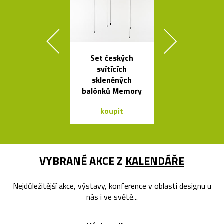
Set českých
Liniemi zdo
svítících
křišťálová ko
skleněných
od Olgoj Cho
balónků Memory
koupit
koupit
VYBRANÉ AKCE Z
KALENDÁŘE
Nejdůležitější akce, výstavy, konference v oblasti designu u
nás i ve světě...