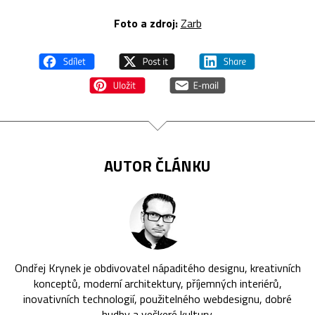
Foto a zdroj:
Zarb
AUTOR ČLÁNKU
Ondřej Krynek je obdivovatel nápaditého designu, kreativních
konceptů, moderní architektury, příjemných interiérů,
inovativních technologií, použitelného webdesignu, dobré
hudby a veškeré kultury.