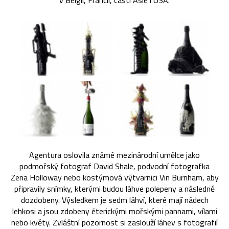
v Belgii, Francii, části Asie i USA.
Agentura oslovila známé mezinárodní umělce jako
podmořský fotograf David Shale, podvodní fotografka
Zena Holloway nebo kostýmová výtvarnici Vin Burnham, aby
připravily snímky, kterými budou láhve polepeny a následně
dozdobeny. Výsledkem je sedm láhví, které mají nádech
lehkosi a jsou zdobeny éterickými mořskými pannami, vílami
nebo květy. Zvláštní pozornost si zaslouží láhev s fotografií