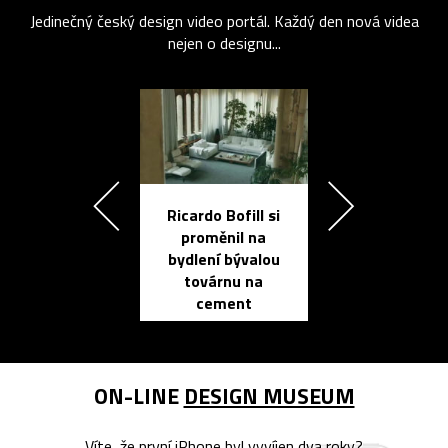
Jedinečný český design video portál. Každý den nová videa
nejen o designu...
Ricardo Bofill si
Přichází ten
proměnil na
propracovan
bydlení bývalou
elektronic
továrnu na
zápisník
cement
reMarkable
ON-LINE
DESIGN MUSEUM
Víte, že první iPhone byl vyvíjen dva roky?