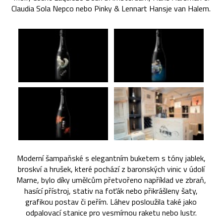
Claudia Sola Nepco nebo Pinky & Lennart Hansje van Halem.
Moderní šampaňské s elegantním buketem s tóny jablek,
broskví a hrušek, které pochází z baronských vinic v údolí
Marne, bylo díky umělcům přetvořeno například ve zbraň,
hasící přístroj, stativ na foťák nebo přikrášleny šaty,
grafikou postav či peřím. Láhev posloužila také jako
odpalovací stanice pro vesmírnou raketu nebo lustr.