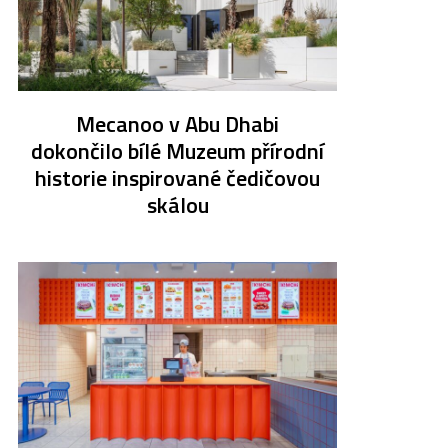
Mecanoo v Abu Dhabi
dokončilo bílé Muzeum přírodní
historie inspirované čedičovou
skálou