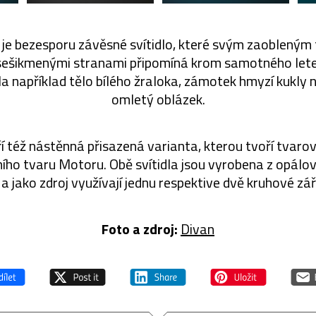
je bezesporu závěsné svítidlo, které svým zaoblený
sešikmenými stranami připomíná krom samotného let
la například tělo bílého žraloka, zámotek hmyzí kukly
omletý oblázek.
í též nástěnná přisazená varianta, kterou tvoří tvarov
ního tvaru Motoru. Obě svítidla jsou vyrobena z opálo
 a jako zdroj využívají jednu respektive dvě kruhové zář
Foto a zdroj:
Divan