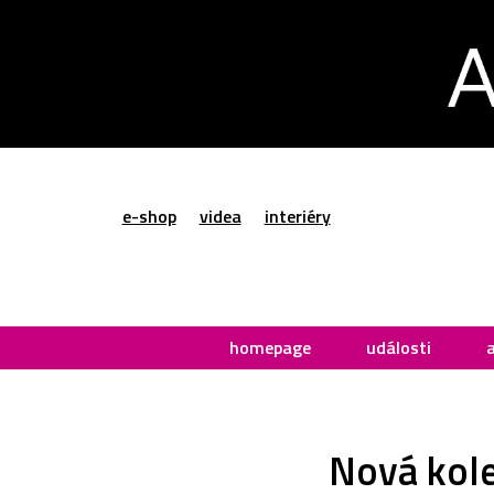
e-shop
videa
interiéry
homepage
události
Nová kole