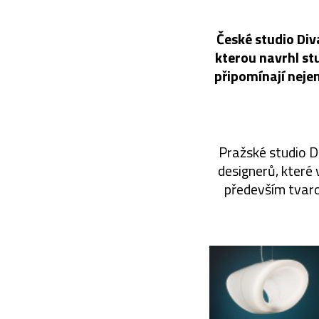
České studio Div
kterou navrhl st
připomínají nejen
Pražské studio D
designerů, které 
především tvaro