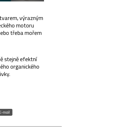
m tvarem, výrazným
eckého motoru
 nebo třeba mořem
ě stejně efektní
vého organického
ivky.