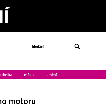
echnika
média
umění
ého motoru