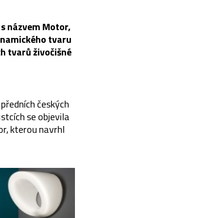
l s názvem Motor,
dynamického tvaru
ch tvarů živočišné
 předních českých
stcích se objevila
r, kterou navrhl