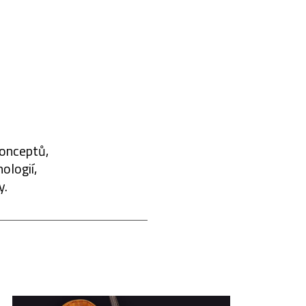
konceptů,
ologií,
y.