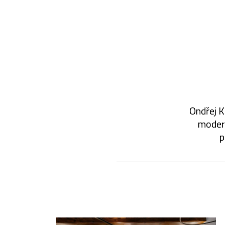
Ondřej K
modern
p