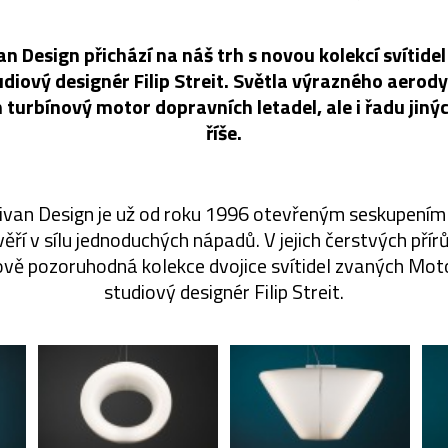
an Design přichází na náš trh s novou kolekcí svítide
udiový designér Filip Streit. Světla výrazného aero
 turbínový motor dopravních letadel, ale i řadu jiný
říše.
ivan Design je už od roku 1996 otevřeným seskupením
věří v sílu jednoduchých nápadů. V jejich čerstvých přírů
vě pozoruhodná kolekce dvojice svítidel zvaných Moto
studiový designér Filip Streit.