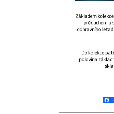
Základem kolekce 
průduchem a 
dopravního letad
Do kolekce patř
polovina základ
skla