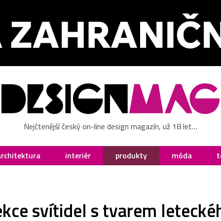
Nejčtenější český on-line design magazín, už 18 let…
architektura
interiér
produkty
móda
t
kce svítidel s tvarem leteck