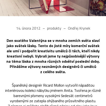
14. února 2012
produkty
Ondřej Krynek
Den svatého Valentýna se v mnoha zemích světa slaví
jako svátek lásky. Tento do jisté míry komerční svátek
ale umí i podpořit kreativitu umělců či těch, kteří nikdy
kreativní nebyli. Vybrali jsme ty nejpůsobivější výtvory
na téma láska z mnoha různých odvětví poslední doby.
Přinášíme výtvory neznámých designérů či umělců
z celého světa.
Španělský designér Ricard Mollon vytvořil nápaditou
interiérovou kolekci nábytku jménem Anita. Tvořena je různě
barevnými písmeny vysokými šedesát centimetrů
vyrobenými ze zatepla ohýbaného průsvitného plastu.