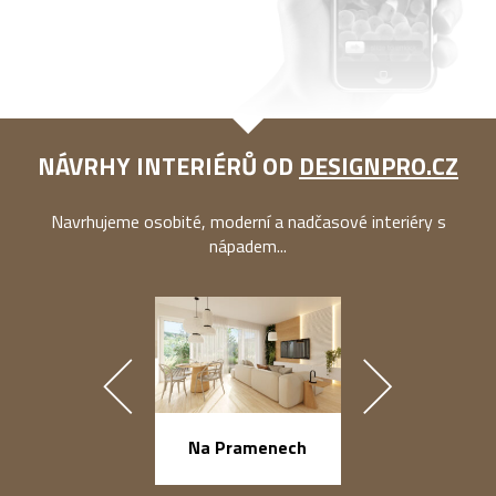
NÁVRHY INTERIÉRŮ OD
DESIGNPRO.CZ
Navrhujeme osobité, moderní a nadčasové interiéry s
nápadem...
náměstí Na Ba
Na Pramenech