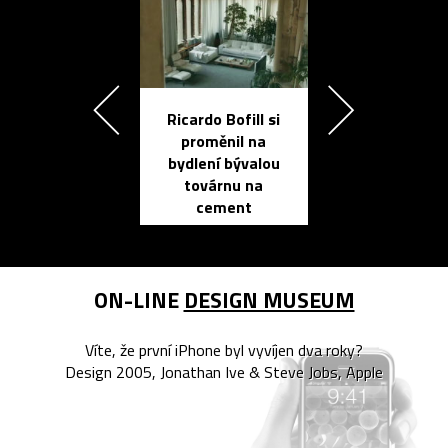
Ricardo Bofill si
Přichází ten
proměnil na
propracovan
bydlení bývalou
elektronic
továrnu na
zápisník
cement
reMarkable
ON-LINE
DESIGN MUSEUM
Víte, že první iPhone byl vyvíjen dva roky?
Design 2005, Jonathan Ive & Steve Jobs, Apple