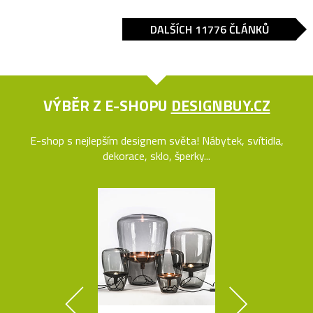
DALŠÍCH 11776 ČLÁNKŮ
VÝBĚR Z E-SHOPU
DESIGNBUY.CZ
E-shop s nejlepším designem světa! Nábytek, svítidla,
dekorace, sklo, šperky...