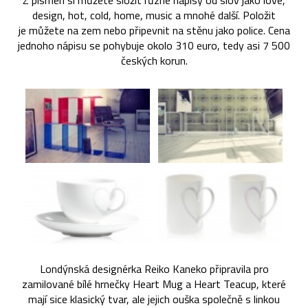
Z písmen si můžete složit různé nápisy od slov jako love,
design, hot, cold, home, music a mnohé další. Položit
je můžete na zem nebo připevnit na stěnu jako police. Cena
jednoho nápisu se pohybuje okolo 310 euro, tedy asi 7 500
českých korun.
Londýnská designérka Reiko Kaneko připravila pro
zamilované bílé hrnečky Heart Mug a Heart Teacup, které
mají sice klasický tvar, ale jejich ouška společně s linkou