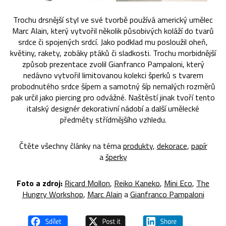
Trochu drsnější styl ve své tvorbě používá americký umělec
Marc Alain, který vytvořil několik působivých koláží do tvarů
srdce či spojených srdcí. Jako podklad mu posloužil oheň,
květiny, rakety, zobáky ptáků či sladkosti. Trochu morbidnější
způsob prezentace zvolil Gianfranco Pampaloni, který
nedávno vytvořil limitovanou kolekci šperků s tvarem
probodnutého srdce šípem a samotný šíp nemalých rozměrů
pak určil jako piercing pro odvážné. Naštěstí jinak tvoří tento
italský designér dekorativní nádobí a další umělecké
předměty střídmějšího vzhledu.
Čtěte všechny články na téma
produkty
,
dekorace
,
papír
a
šperky
Foto a zdroj:
Ricard Mollon
,
Reiko Kaneko
,
Mini Eco
,
The
Hungry Workshop
,
Marc Alain
a
Gianfranco Pampaloni