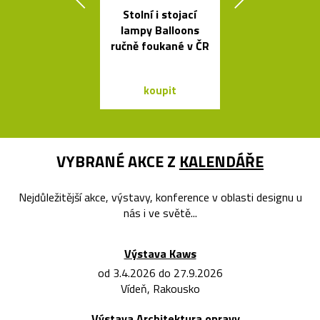
Stolní i stojací
Židle a stol
lampy Balloons
kolekce I
ručně foukané v ČR
Between 
&Traditio
koupit
koupit
VYBRANÉ AKCE Z
KALENDÁŘE
Nejdůležitější akce, výstavy, konference v oblasti designu u
nás i ve světě...
Výstava Kaws
od 3.4.2026 do 27.9.2026
Vídeň, Rakousko
Výstava Architektura opravy