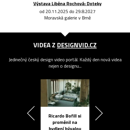
Výstava Liběna Rochová: Doteky
od 20.11.2025 do 29.8.2027
Moravská galerie v Brně
VIDEA Z
DESIGNVID.CZ
Jedinečný český design video portál. Každý den nová videa
nejen o designu...
Ricardo Bofill si
Přichází ten
proměnil na
propracovan
bydlení bývalou
elektronic