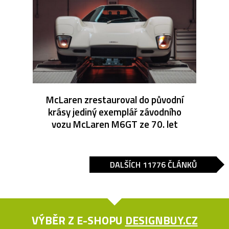
McLaren zrestauroval do původní
krásy jediný exemplář závodního
vozu McLaren M6GT ze 70. let
DALŠÍCH 11776 ČLÁNKŮ
VÝBĚR Z E-SHOPU
DESIGNBUY.CZ