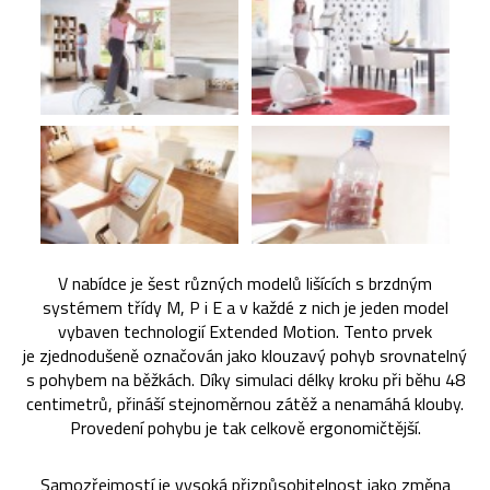
V nabídce je šest různých modelů lišících s brzdným
systémem třídy M, P i E a v každé z nich je jeden model
vybaven technologií Extended Motion. Tento prvek
je zjednodušeně označován jako klouzavý pohyb srovnatelný
s pohybem na běžkách. Díky simulaci délky kroku při běhu 48
centimetrů, přináší stejnoměrnou zátěž a nenamáhá klouby.
Provedení pohybu je tak celkově ergonomičtější.
Samozřejmostí je vysoká přizpůsobitelnost jako změna