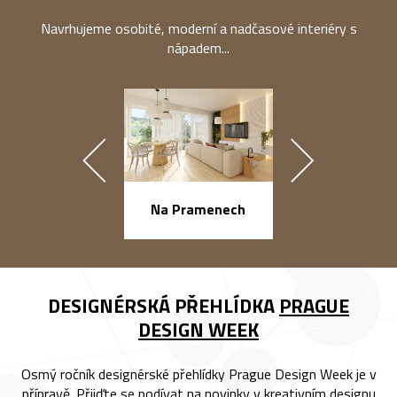
Navrhujeme osobité, moderní a nadčasové interiéry s
nápadem...
náměstí Na Ba
Na Pramenech
DESIGNÉRSKÁ PŘEHLÍDKA
PRAGUE
DESIGN WEEK
Osmý ročník designérské přehlídky Prague Design Week je v
přípravě. Přijďte se podívat na novinky v kreativním designu