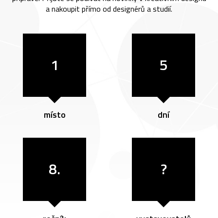
a nakoupit přímo od designérů a studií.
1
5
místo
dní
8.
?