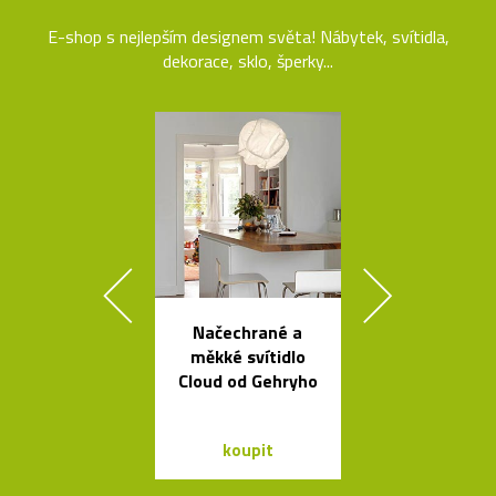
E-shop s nejlepším designem světa! Nábytek, svítidla,
dekorace, sklo, šperky...
Načechrané a
Španělsk
měkké svítidlo
minimalisti
Cloud od Gehryho
svítidla od A
koupit
koupit