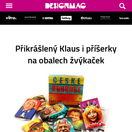
Přikrášlený Klaus i příšerky
na obalech žvýkaček