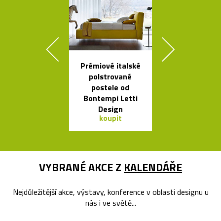
Prémiové italské
Česká svíti
polstrované
Soap fouk
postele od
ručně bez f
Bontempi Letti
Design
koupit
koupit
VYBRANÉ AKCE Z
KALENDÁŘE
Nejdůležitější akce, výstavy, konference v oblasti designu u
nás i ve světě...