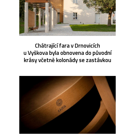
Chátrající fara v Drnovicích
u Vyškova byla obnovena do původní
krásy včetně kolonády se zastávkou