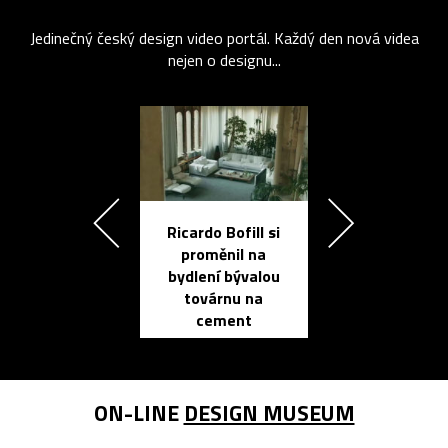
Jedinečný český design video portál. Každý den nová videa
nejen o designu...
Ricardo Bofill si
Přichází ten
proměnil na
propracovan
bydlení bývalou
elektronic
továrnu na
zápisník
cement
reMarkable
ON-LINE
DESIGN MUSEUM