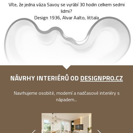
Víte, že jedna váza Savoy se vyrábí 30 hodin celkem sedmi
lidmi?
Design 1936, Alvar Aalto, Iittala
NÁVRHY INTERIÉRŮ OD
DESIGNPRO.CZ
Navrhujeme osobité, moderní a nadčasové interiéry s
nápadem...