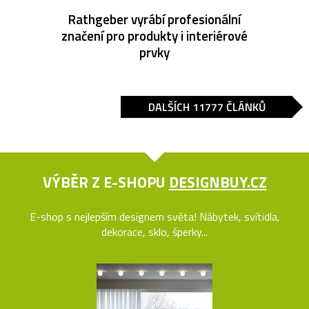
Rathgeber vyrábí profesionální
značení pro produkty i interiérové
prvky
DALŠÍCH 11777 ČLÁNKŮ
VÝBĚR Z E-SHOPU
DESIGNBUY.CZ
E-shop s nejlepším designem světa! Nábytek, svítidla,
dekorace, sklo, šperky...