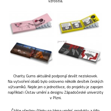
vzrostla.
Charity Gums aktuálně podporují devět neziskovek.
Na vytvoření obalů bylo osloveno několik desítek českých
výtvarníků. Nejde jen o jednotlivce, do projektu je zapojen
například i Ústav umění a designu Západočeské univerzity
v Plzni.
Čtěte všechny články na téma
umění
,
produkty
a
jídlo