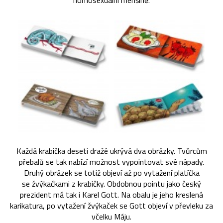
homosexuální menšině.
Každá krabička deseti dražé ukrývá dva obrázky. Tvůrcům
přebalů se tak nabízí možnost vypointovat své nápady.
Druhý obrázek se totiž objeví až po vytažení platíčka
se žvýkačkami z krabičky. Obdobnou pointu jako český
prezident má tak i Karel Gott. Na obalu je jeho kreslená
karikatura, po vytažení žvýkaček se Gott objeví v převleku za
včelku Máju.