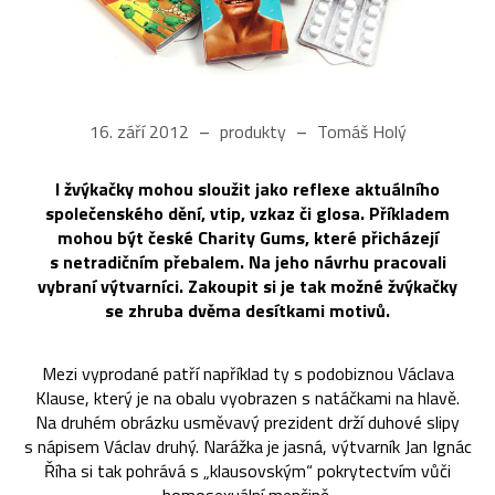
16. září 2012
produkty
Tomáš Holý
I žvýkačky mohou sloužit jako reflexe aktuálního
společenského dění, vtip, vzkaz či glosa. Příkladem
mohou být české Charity Gums, které přicházejí
s netradičním přebalem. Na jeho návrhu pracovali
vybraní výtvarníci. Zakoupit si je tak možné žvýkačky
se zhruba dvěma desítkami motivů.
Mezi vyprodané patří například ty s podobiznou Václava
Klause, který je na obalu vyobrazen s natáčkami na hlavě.
Na druhém obrázku usměvavý prezident drží duhové slipy
s nápisem Václav druhý. Narážka je jasná, výtvarník Jan Ignác
Říha si tak pohrává s „klausovským“ pokrytectvím vůči