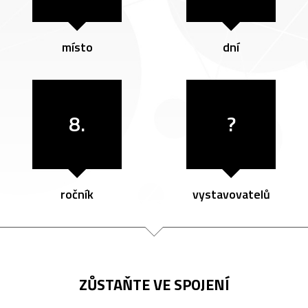
místo
dní
8.
?
ročník
vystavovatelů
ZŮSTAŇTE VE SPOJENÍ