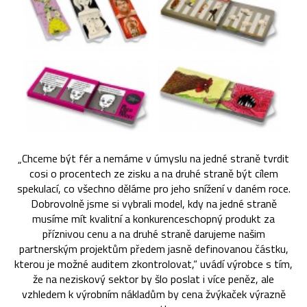
„Chceme být fér a nemáme v úmyslu na jedné straně tvrdit
cosi o procentech ze zisku a na druhé straně být cílem
spekulací, co všechno děláme pro jeho snížení v daném roce.
Dobrovolně jsme si vybrali model, kdy na jedné straně
musíme mít kvalitní a konkurenceschopný produkt za
příznivou cenu a na druhé straně darujeme našim
partnerským projektům předem jasně definovanou částku,
kterou je možné auditem zkontrolovat,“ uvádí výrobce s tím,
že na neziskový sektor by šlo poslat i více peněz, ale
vzhledem k výrobním nákladům by cena žvýkaček výrazně