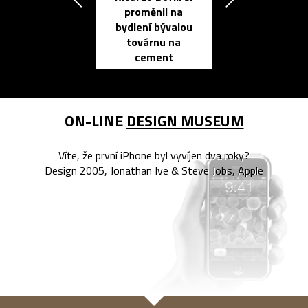
proměnil na
propracovan
bydlení bývalou
elektronic
továrnu na
zápisník
cement
reMarkable
ON-LINE
DESIGN MUSEUM
Víte, že první iPhone byl vyvíjen dva roky?
Design 2005, Jonathan Ive & Steve Jobs, Apple