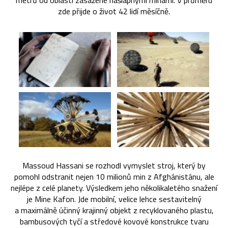
metrů od oblasti zasažené nášlapnými minami. V průměru
zde přijde o život 42 lidí měsíčně.
Massoud Hassani se rozhodl vymyslet stroj, který by
pomohl odstranit nejen 10 milionů min z Afghánistánu, ale
nejlépe z celé planety. Výsledkem jeho několikaletého snažení
je Mine Kafon. Jde mobilní, velice lehce sestavitelný
a maximálně účinný krajinný objekt z recyklovaného plastu,
bambusových tyčí a středové kovové konstrukce tvaru