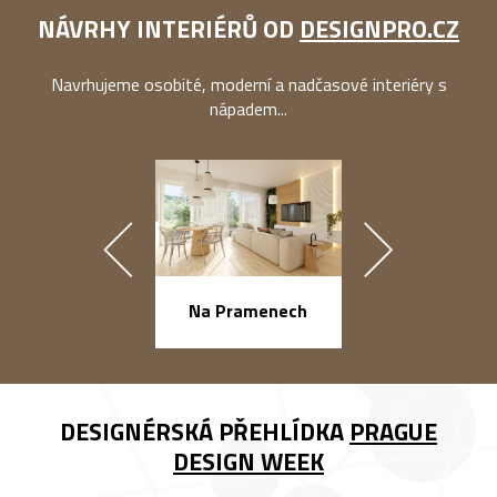
NÁVRHY INTERIÉRŮ OD
DESIGNPRO.CZ
Navrhujeme osobité, moderní a nadčasové interiéry s
nápadem...
náměstí Na Ba
Na Pramenech
DESIGNÉRSKÁ PŘEHLÍDKA
PRAGUE
DESIGN WEEK