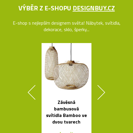
VÝBĚR Z E-SHOPU
DESIGNBUY.CZ
E-shop s nejlepším designem světa! Nábytek, svítidla,
dekorace, sklo, šperky...
Závěsná
Stolní skle
bambusová
mini skleníky
svítidla Bamboo ve
dvou tvarech