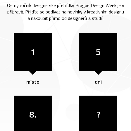
Osmý ročník designérské přehlídky Prague Design Week je v
přípravě. Přijďte se podívat na novinky v kreativním designu
a nakoupit přímo od designérů a studií.
1
5
místo
dní
8.
?