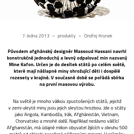
7. ledna 2013
produkty
Ondřej Krynek
Původem afghánský designér Massoud Hassani navrhl
konstrukčně jednoduchý a levný odpalovač min nazvaný
Mine Kafon. Určen je do desítek států po celém světě,
které mají nášlapné miny ohrožující děti i dospělé
rozesety v krajině. V současné době se pořádá sbírka
na první masovou výrobu.
Na světě je mnoho válkou zpustošených států, jejichž
v zemi ukryté miny jsou jejich skrytou hrozbou. Jde o státy
jako Angola, Kambodža, Irák, Afghánistán, Vietnam,
Chorvatsko a mnohé další. Například nedávno válčící
Afghanistán, má údajně milion obyvatel žijících v okruhu 500