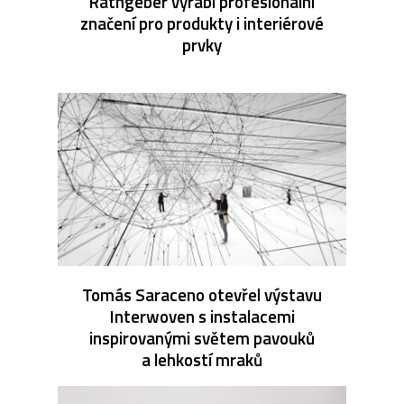
Rathgeber vyrábí profesionální
značení pro produkty i interiérové
prvky
Tomás Saraceno otevřel výstavu
Interwoven s instalacemi
inspirovanými světem pavouků
a lehkostí mraků