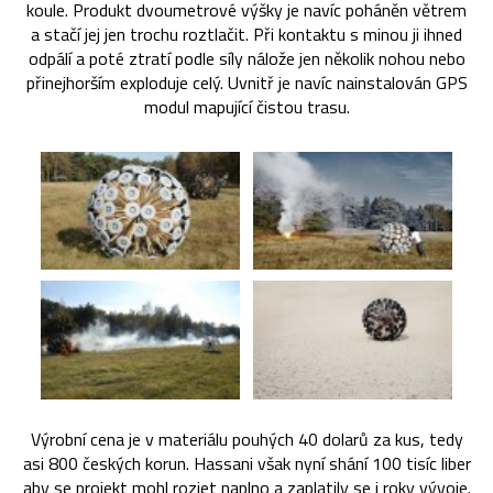
koule. Produkt dvoumetrové výšky je navíc poháněn větrem
a stačí jej jen trochu roztlačit. Při kontaktu s minou ji ihned
odpálí a poté ztratí podle síly nálože jen několik nohou nebo
přinejhorším exploduje celý. Uvnitř je navíc nainstalován GPS
modul mapující čistou trasu.
Výrobní cena je v materiálu pouhých 40 dolarů za kus, tedy
asi 800 českých korun. Hassani však nyní shání 100 tisíc liber
aby se projekt mohl rozjet naplno a zaplatily se i roky vývoje.