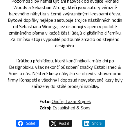
Pozornosti by neměl ujít ani nábytek od dvojice Richard
Woods a Sebastian Wrong, kteří jsou autory výrazně
barevného nábytku s černě zvýrazněnými kresbami dřeva.
Bytové doplňky nejlépe zastupuje trojice nástěnných hodin
od Sebastiana Wronga, jež disponují vtipem v podobě
změněného písma v každé části údajů digitálního ciferníku.
Za zmínku stojí i vypouklé podlouhlé zrcadlo od stejného
designéra.
Krátkou přehlídkou, která končí několik málo dní po
Designbloku, však nekončí působení značky Established &
Sons u nás. Některé kusy nábytku se objeví v showroomu
firmy Konspeti a všechny i doposud nevystavené kusy byly
zařazeny do stálé prodejní nabídky.
Foto:
Ondřej Lazar Krynek
Zdroj:
Established & Sons