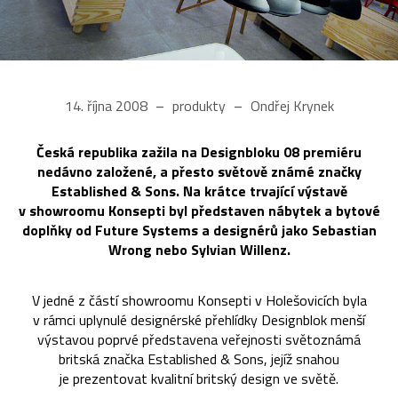
14. října 2008
produkty
Ondřej Krynek
Česká republika zažila na Designbloku 08 premiéru
nedávno založené, a přesto světově známé značky
Established & Sons. Na krátce trvající výstavě
v showroomu Konsepti byl představen nábytek a bytové
doplňky od Future Systems a designérů jako Sebastian
Wrong nebo Sylvian Willenz.
V jedné z částí showroomu Konsepti v Holešovicích byla
v rámci uplynulé designérské přehlídky Designblok menší
výstavou poprvé představena veřejnosti světoznámá
britská značka Established & Sons, jejíž snahou
je prezentovat kvalitní britský design ve světě.