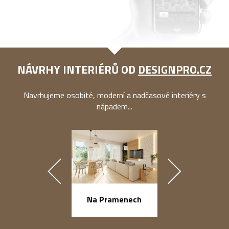
NÁVRHY INTERIÉRŮ OD
DESIGNPRO.CZ
Navrhujeme osobité, moderní a nadčasové interiéry s
nápadem...
náměstí Na Ba
Na Pramenech