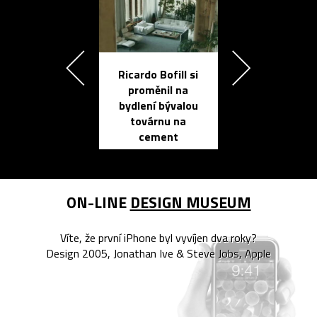
Ricardo Bofill si
Přichází ten
proměnil na
propracovan
bydlení bývalou
elektronic
továrnu na
zápisník
cement
reMarkable
ON-LINE
DESIGN MUSEUM
Víte, že první iPhone byl vyvíjen dva roky?
Design 2005, Jonathan Ive & Steve Jobs, Apple