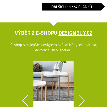
DALŠÍCH 11774 ČLÁNKŮ
VÝBĚR Z E-SHOPU
DESIGNBUY.CZ
E-shop s nejlepším designem světa! Nábytek, svítidla,
dekorace, sklo, šperky...