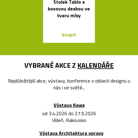
Stolek Tablo s
Jedinečný jíd
kovovou deskou ve
stůl Podium
tvaru mísy
Bontempi C
koupit
koupit
VYBRANÉ AKCE Z
KALENDÁŘE
Nejdůležitější akce, výstavy, konference v oblasti designu u
nás i ve světě...
Výstava Kaws
od 3.4.2026 do 27.9.2026
Vídeň, Rakousko
Výstava Architektura opravy