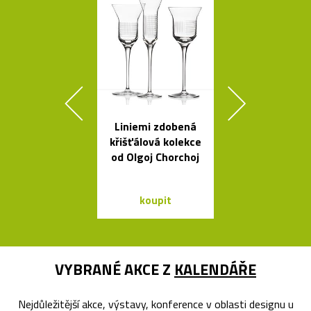
Liniemi zdobená
Rychlovar
křišťálová kolekce
konvice Plis
od Olgoj Chorchoj
čtyřech bar
koupit
koupit
VYBRANÉ AKCE Z
KALENDÁŘE
Nejdůležitější akce, výstavy, konference v oblasti designu u