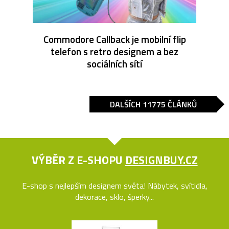
Commodore Callback je mobilní flip
telefon s retro designem a bez
sociálních sítí
DALŠÍCH 11775 ČLÁNKŮ
VÝBĚR Z E-SHOPU
DESIGNBUY.CZ
E-shop s nejlepším designem světa! Nábytek, svítidla,
dekorace, sklo, šperky...