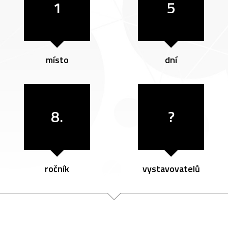
1
5
místo
dní
8.
?
ročník
vystavovatelů