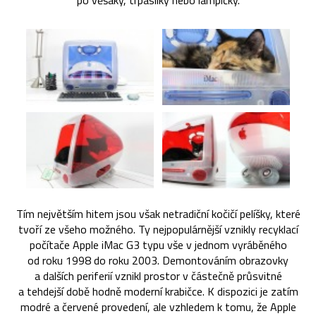
po věšáky, trpaslíky nebo lampičky.
Tím největším hitem jsou však netradiční kočičí pelíšky, které
tvoří ze všeho možného. Ty nejpopulárnější vznikly recyklací
počítače Apple iMac G3 typu vše v jednom vyráběného
od roku 1998 do roku 2003. Demontováním obrazovky
a dalších periferií vznikl prostor v částečně průsvitné
a tehdejší době hodně moderní krabičce. K dispozici je zatím
modré a červené provedení, ale vzhledem k tomu, že Apple