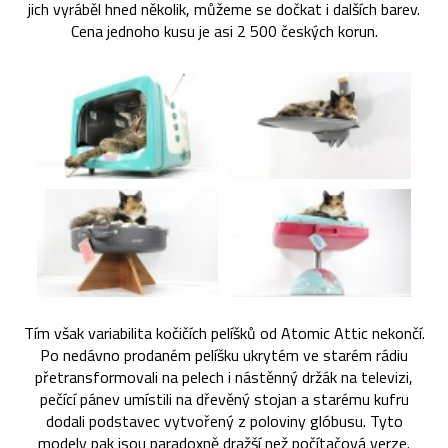
jich vyráběl hned několik, můžeme se dočkat i dalších barev.
Cena jednoho kusu je asi 2 500 českých korun.
Tím však variabilita kočičích pelíšků od Atomic Attic nekončí.
Po nedávno prodaném pelíšku ukrytém ve starém rádiu
přetransformovali na pelech i nástěnný držák na televizi,
pečící pánev umístili na dřevěný stojan a starému kufru
dodali podstavec vytvořený z poloviny glóbusu. Tyto
modely pak jsou paradoxně dražší než počítačová verze.