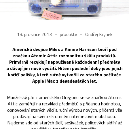
13. prosince 2013
produkty
Ondřej Krynek
Americká dvojice Miles a Aimee Harrison tvoří pod
značkou Atomic Attic rozmanitou škálu produktů.
Primárně recyklují nepoužívané každodenní předměty
a dávají jim nové využití. Hitem poslední doby jsou jejich
kočičí pelíšky, které ručně vytvořili ze starého počítače
Apple iMac z devadesátých let.
Manželský pár z amerického Oregonu se se značkou Atomic
Attic zaměřují na recyklaci předmětů s přidanou hodnotou,
obnovování starých věcí a ruční výrobu nových, přičemž vše
prodávají na svém skromném internetovém obchodu.
Najdeme zde od starých židlí, sešívaček, policových skříní až