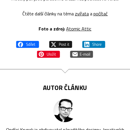
Čtěte další články na téma
zvířata
a
počítač
Foto a zdroj:
Atomic Attic
AUTOR ČLÁNKU
Ondřej Krynek je obdivovatel nápaditého designu, kreativních