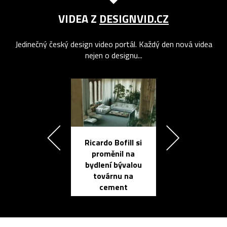
VIDEA Z
DESIGNVID.CZ
Jedinečný český design video portál. Každý den nová videa
nejen o designu...
Ricardo Bofill si
Přichází ten
proměnil na
propracovan
bydlení bývalou
elektronic
továrnu na
zápisník
cement
reMarkable