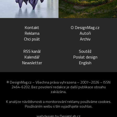
Kontakt
O DesignMag.cz
Reklama
Autoři
Chci psát
Archiv
RSS kanál
Soutěž
Kalendář
Poslat design
Newsletter
English
© DesignMag.cz – Všechna práva vyhrazena – 2007–2026 – ISSN
2464-6202.
Bez povolení redakce je další publikace obsahu
zakázána.
K analýze návštěvnosti a monitorování reklamy používáme
cookies
.
Používáním webu s tím vyjadřujete souhlas.
webdesign by
DesignLab.cz