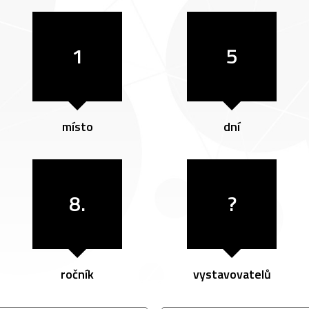
1
5
místo
dní
8.
?
ročník
vystavovatelů