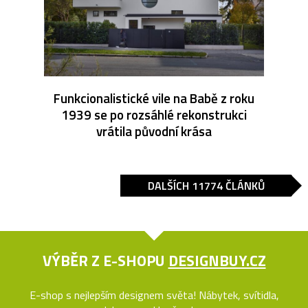
Funkcionalistické vile na Babě z roku
1939 se po rozsáhlé rekonstrukci
vrátila původní krása
DALŠÍCH 11774 ČLÁNKŮ
VÝBĚR Z E-SHOPU
DESIGNBUY.CZ
E-shop s nejlepším designem světa! Nábytek, svítidla,