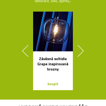
dekorace, sklo, šperky...
Závěsná svítidla
Rychlovar
Grape inspirovaná
konvice Plis
hrozny
čtyřech bar
koupit
koupit