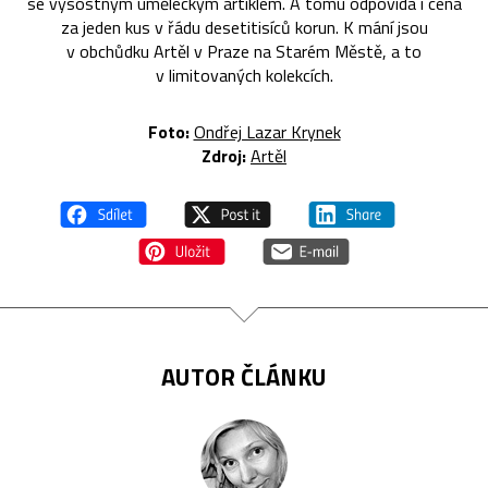
se výsostným uměleckým artiklem. A tomu odpovídá i cena
za jeden kus v řádu desetitisíců korun. K mání jsou
v obchůdku Artěl v Praze na Starém Městě, a to
v limitovaných kolekcích.
Foto:
Ondřej Lazar Krynek
Zdroj:
Artěl
AUTOR ČLÁNKU