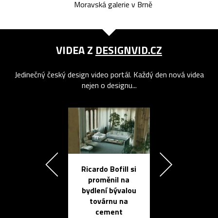
Moravská galerie v Brně
VIDEA Z
DESIGNVID.CZ
Jedinečný český design video portál. Každý den nová videa
nejen o designu...
Ricardo Bofill si
Přichází ten
proměnil na
propracovan
bydlení bývalou
elektronic
továrnu na
zápisník
cement
reMarkable