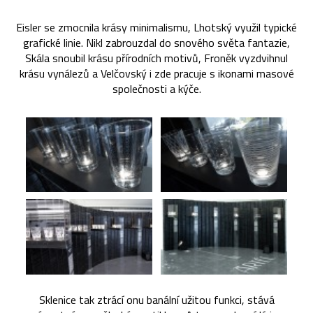
Eisler se zmocnila krásy minimalismu, Lhotský využil typické
grafické linie. Nikl zabrouzdal do snového světa fantazie,
Skála snoubil krásu přírodních motivů, Froněk vyzdvihnul
krásu vynálezů a Velčovský i zde pracuje s ikonami masové
společnosti a kýče.
Sklenice tak ztrácí onu banální užitou funkci, stává