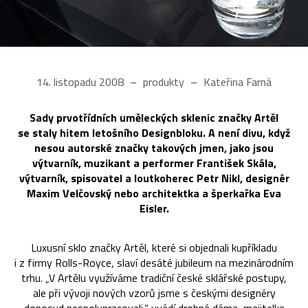
14. listopadu 2008
produkty
Kateřina Farná
Sady prvotřídních uměleckých sklenic značky Artěl
se staly hitem letošního Designbloku. A není divu, když
nesou autorské značky takových jmen, jako jsou
výtvarník, muzikant a performer František Skála,
výtvarník, spisovatel a loutkoherec Petr Nikl, designér
Maxim Velčovský nebo architektka a šperkařka Eva
Eisler.
Luxusní sklo značky Artěl, které si objednali kupříkladu
i z firmy Rolls-Royce, slaví desáté jubileum na mezinárodním
trhu. „V Artělu využíváme tradiční české sklářské postupy,
ale při vývoji nových vzorů jsme s českými designéry