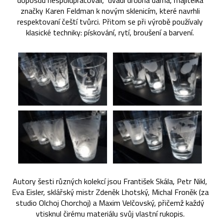
doposud nespolupracovali,“ uvádí drobná dáma, majitelka
značky Karen Feldman k novým sklenicím, které navrhli
respektovaní čeští tvůrci. Přitom se při výrobě používaly
klasické techniky: pískování, rytí, broušení a barvení.
Autory šesti různých kolekcí jsou František Skála, Petr Nikl,
Eva Eisler, sklářský mistr Zdeněk Lhotský, Michal Froněk (za
studio Olchoj Chorchoj) a Maxim Velčovský, přičemž každý
vtisknul čirému materiálu svůj vlastní rukopis.