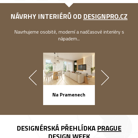
NÁVRHY INTERIÉRŮ OD
DESIGNPRO.CZ
Navrhujeme osobité, moderní a nadčasové interiéry s
nápadem...
náměstí Na Ba
Na Pramenech
DESIGNÉRSKÁ PŘEHLÍDKA
PRAGUE
DESIGN WEEK