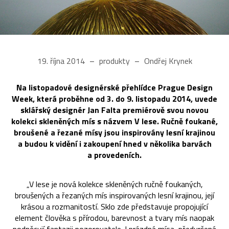
19. října 2014
produkty
Ondřej Krynek
Na listopadové designérské přehlídce Prague Design
Week, která proběhne od 3. do 9. listopadu 2014, uvede
sklářský designér Jan Falta premiérově svou novou
kolekci skleněných mís s názvem V lese. Ručně foukané,
broušené a řezané mísy jsou inspirovány lesní krajinou
a budou k vidění i zakoupení hned v několika barvách
a provedeních.
„V lese je nová kolekce skleněných ručně foukaných,
broušených a řezaných mís inspirovaných lesní krajinou, její
krásou a rozmanitostí. Sklo zde představuje propojující
element člověka s přírodou, barevnost a tvary mís naopak