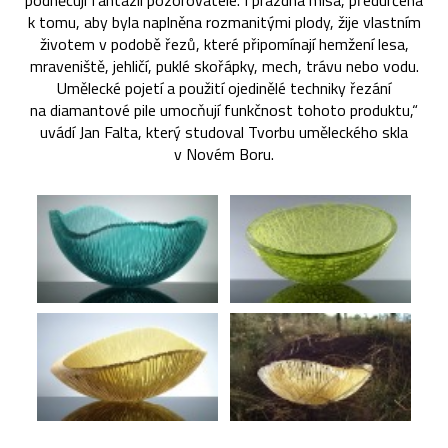
podněcují fantazii pozorovatele. I prázdná mísa, předurčená
k tomu, aby byla naplněna rozmanitými plody, žije vlastním
životem v podobě řezů, které připomínají hemžení lesa,
mraveniště, jehličí, puklé skořápky, mech, trávu nebo vodu.
Umělecké pojetí a použití ojedinělé techniky řezání
na diamantové pile umocňují funkčnost tohoto produktu,“
uvádí Jan Falta, který studoval Tvorbu uměleckého skla
v Novém Boru.