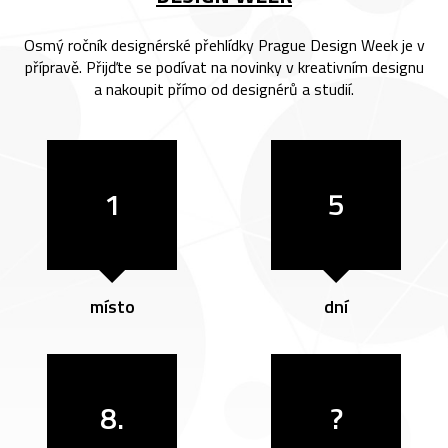
Osmý ročník designérské přehlídky Prague Design Week je v
přípravě. Přijďte se podívat na novinky v kreativním designu
a nakoupit přímo od designérů a studií.
1
5
místo
dní
8.
?