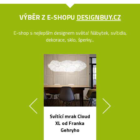
VÝBĚR Z E-SHOPU
DESIGNBUY.CZ
E-shop s nejlepším designem světa! Nábytek, svítidla,
dekorace, sklo, šperky...
Svítící mrak Cloud
Ručně vyro
XL od Franka
dřevěné soš
Gehryho
Dánska