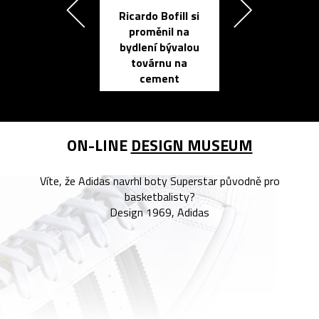
Ricardo Bofill si
Přichází ten
proměnil na
propracovan
bydlení bývalou
elektronic
továrnu na
zápisník
cement
reMarkable
ON-LINE
DESIGN MUSEUM
Víte, že Adidas navrhl boty Superstar původně pro
basketbalisty?
Design 1969, Adidas