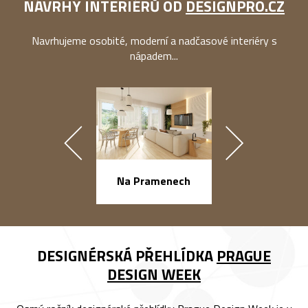
NÁVRHY INTERIÉRŮ OD
DESIGNPRO.CZ
Navrhujeme osobité, moderní a nadčasové interiéry s
nápadem...
náměstí Na Ba
Na Pramenech
DESIGNÉRSKÁ PŘEHLÍDKA
PRAGUE
DESIGN WEEK