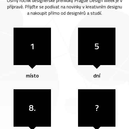
Osmý ročník designérské přehlídky Prague Design Week je v
přípravě. Přijďte se podívat na novinky v kreativním designu
a nakoupit přímo od designérů a studií.
1
5
místo
dní
8.
?