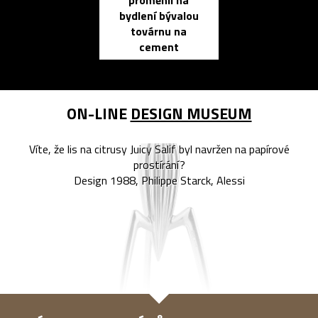
proměnil na
propracovan
bydlení bývalou
elektronic
továrnu na
zápisník
cement
reMarkable
ON-LINE
DESIGN MUSEUM
Víte, že lis na citrusy Juicy Salif byl navržen na papírové
prostírání?
Design 1988, Philippe Starck, Alessi