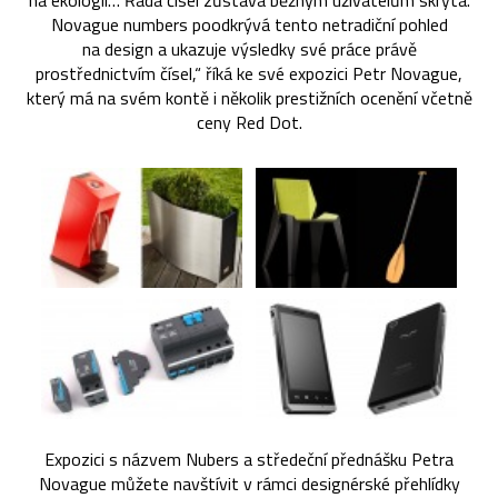
na ekologii… Řada čísel zůstává běžným uživatelům skryta.
Novague numbers poodkrývá tento netradiční pohled
na design a ukazuje výsledky své práce právě
prostřednictvím čísel,“ říká ke své expozici Petr Novague,
který má na svém kontě i několik prestižních ocenění včetně
ceny Red Dot.
Expozici s názvem Nubers a středeční přednášku Petra
Novague můžete navštívit v rámci designérské přehlídky