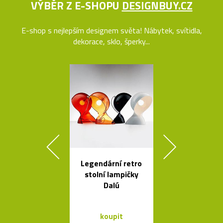
VÝBĚR Z E-SHOPU
DESIGNBUY.CZ
E-shop s nejlepším designem světa! Nábytek, svítidla,
dekorace, sklo, šperky...
Legendární retro
Kávovary Mo
stolní lampičky
Davida
Dalú
Chipperfie
koupit
koupit