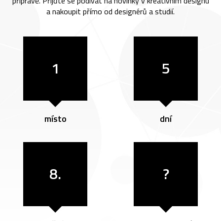
přípravě. Přijďte se podívat na novinky v kreativním designu
a nakoupit přímo od designérů a studií.
1
5
místo
dní
8.
?