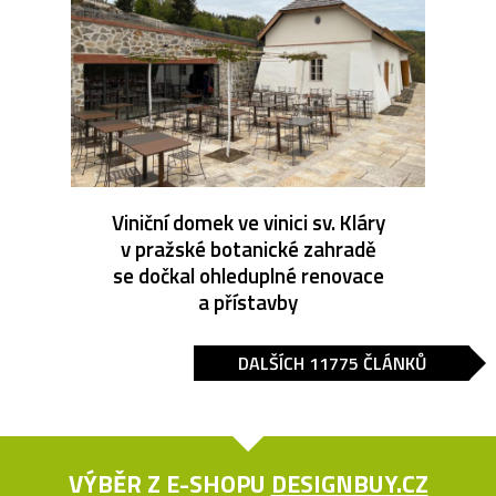
Viniční domek ve vinici sv. Kláry
v pražské botanické zahradě
se dočkal ohleduplné renovace
a přístavby
DALŠÍCH 11775 ČLÁNKŮ
VÝBĚR Z E-SHOPU
DESIGNBUY.CZ