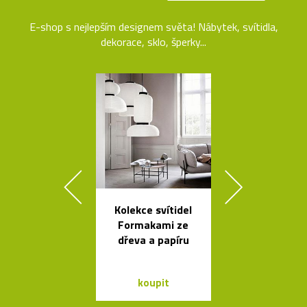
E-shop s nejlepším designem světa! Nábytek, svítidla,
dekorace, sklo, šperky...
Kolekce svítidel
České křišťá
Formakami ze
sklenice 
dřeva a papíru
Ronyho Ple
koupit
koupit