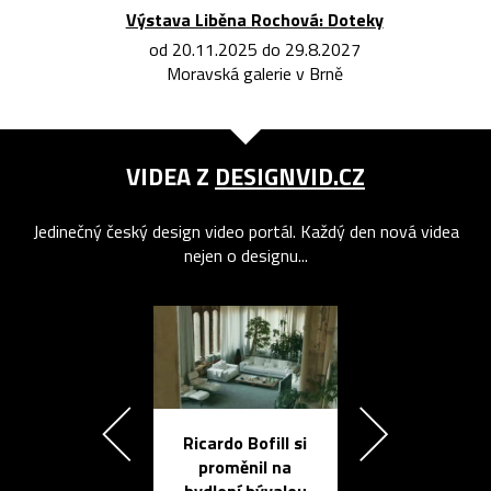
Výstava Liběna Rochová: Doteky
od 20.11.2025 do 29.8.2027
Moravská galerie v Brně
VIDEA Z
DESIGNVID.CZ
Jedinečný český design video portál. Každý den nová videa
nejen o designu...
Ricardo Bofill si
Přichází ten
proměnil na
propracovan