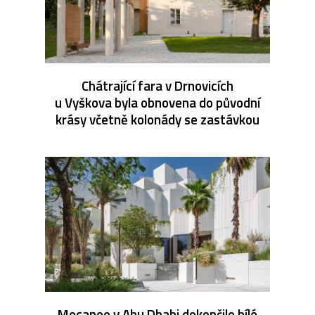
Chátrající fara v Drnovicích
u Vyškova byla obnovena do původní
krásy včetně kolonády se zastávkou
Mecanoo v Abu Dhabi dokončilo bílé