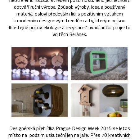
neotřelému nápadu středem pozornosti. Jeho jedinečnost
dotváří ruční výroba. Způsob výroby, idea a používaný
materiál osloví především lidi s pozitivním vztahem
k moderním designovým trendům a ty, kterým nejsou
lhostejné pojmy ekologie a recyklace,“ uvádí autor projektu
Vojtěch Beránek.
Designérská přehlídka Prague Design Week 2015 se letos
místo na podzim uskuteční jen na jaře. Přes 70 kreativních