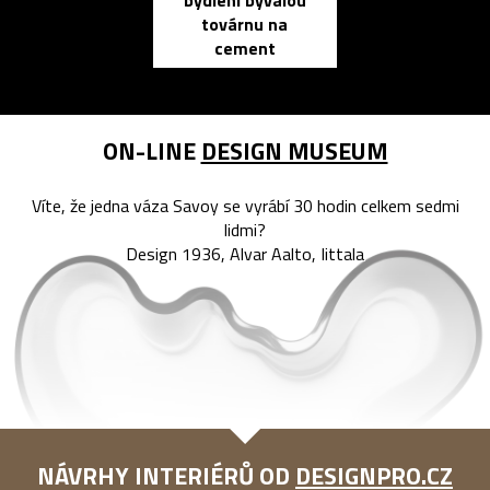
bydlení bývalou
elektronic
továrnu na
zápisník
cement
reMarkable
ON-LINE
DESIGN MUSEUM
Víte, že jedna váza Savoy se vyrábí 30 hodin celkem sedmi
lidmi?
Design 1936, Alvar Aalto, Iittala
NÁVRHY INTERIÉRŮ OD
DESIGNPRO.CZ