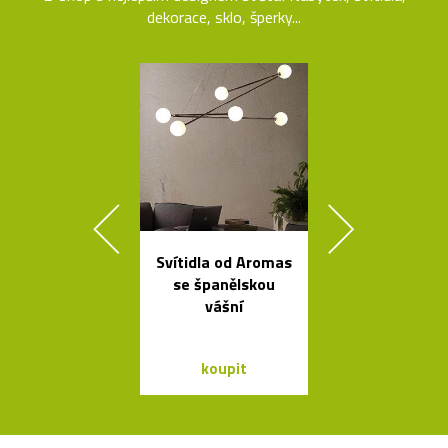
dekorace, sklo, šperky...
Svítidla od Aromas
Závěsná svít
se španělskou
Grape inspir
vášní
hrozny
koupit
koupit