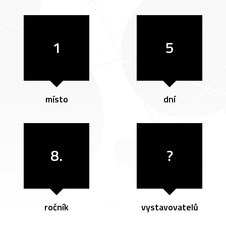
1
5
místo
dní
8.
?
ročník
vystavovatelů