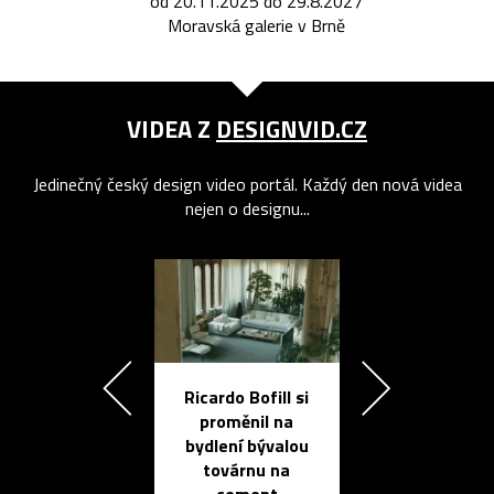
od 20.11.2025 do 29.8.2027
Moravská galerie v Brně
VIDEA Z
DESIGNVID.CZ
Jedinečný český design video portál. Každý den nová videa
nejen o designu...
Ricardo Bofill si
Přichází ten
proměnil na
propracovan
bydlení bývalou
elektronic
továrnu na
zápisník