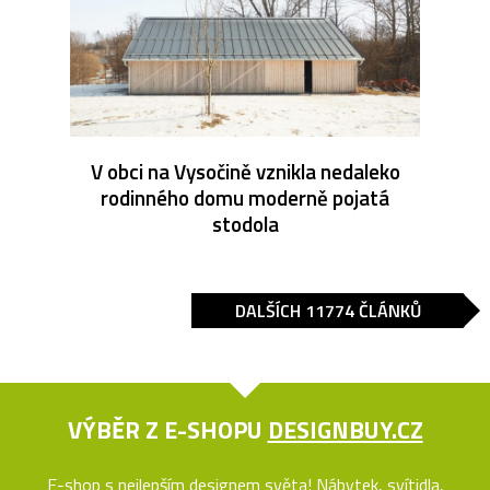
V obci na Vysočině vznikla nedaleko
rodinného domu moderně pojatá
stodola
DALŠÍCH 11774 ČLÁNKŮ
VÝBĚR Z E-SHOPU
DESIGNBUY.CZ
E-shop s nejlepším designem světa! Nábytek, svítidla,