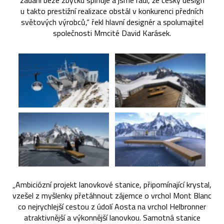
zadání beze zbytku splňuje a jsme rádi, že český design
u takto prestižní realizace obstál v konkurenci předních
světových výrobců,“ řekl hlavní designér a spolumajitel
společnosti Mmcité David Karásek.
„Ambiciózní projekt lanovkové stanice, připomínající krystal,
vzešel z myšlenky přetáhnout zájemce o vrchol Mont Blanc
co nejrychlejší cestou z údolí Aosta na vrchol Helbronner
atraktivnější a výkonnější lanovkou. Samotná stanice