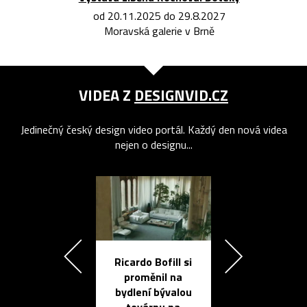
od 20.11.2025 do 29.8.2027
Moravská galerie v Brně
VIDEA Z
DESIGNVID.CZ
Jedinečný český design video portál. Každý den nová videa
nejen o designu...
Ricardo Bofill si
Přichází ten
proměnil na
propracovan
bydlení bývalou
elektronic