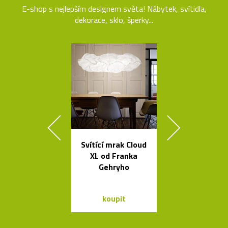
E-shop s nejlepším designem světa! Nábytek, svítidla,
dekorace, sklo, šperky...
Svítící mrak Cloud
Legendár
XL od Franka
odšťavňovač 
Gehryho
Salif od Sta
koupit
koupit