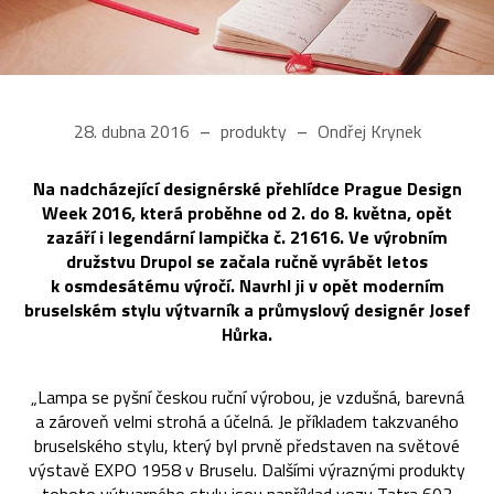
28. dubna 2016
produkty
Ondřej Krynek
Na nadcházející designérské přehlídce Prague Design
Week 2016, která proběhne od 2. do 8. května, opět
zazáří i legendární lampička č. 21616. Ve výrobním
družstvu Drupol se začala ručně vyrábět letos
k osmdesátému výročí. Navrhl ji v opět moderním
bruselském stylu výtvarník a průmyslový designér Josef
Hůrka.
„Lampa se pyšní českou ruční výrobou, je vzdušná, barevná
a zároveň velmi strohá a účelná. Je příkladem takzvaného
bruselského stylu, který byl prvně představen na světové
výstavě EXPO 1958 v Bruselu. Dalšími výraznými produkty