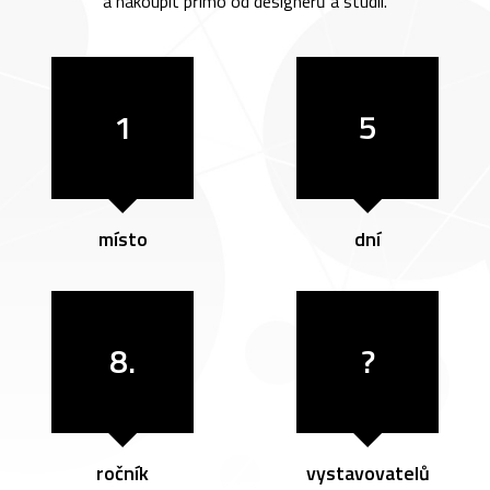
a nakoupit přímo od designérů a studií.
1
5
místo
dní
8.
?
ročník
vystavovatelů