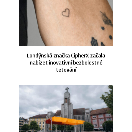
Londýnská značka CipherX začala
nabízet inovativní bezbolestné
tetování