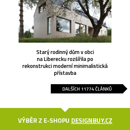
Starý rodinný dům v obci
na Liberecku rozšířila po
rekonstrukci moderní minimalistická
přístavba
DALŠÍCH 11774 ČLÁNKŮ
VÝBĚR Z E-SHOPU
DESIGNBUY.CZ