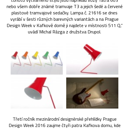
tohoto výtvarného stylu jsou například vozy Tatra 603
nebo všem dobře známé tramvaje T3 a jejich šedé a červené
plastové tramvajové sedačky. Lampa č. 21616 se dnes
vyrábí v šesti různých barevných variantách a na Prague
Design Week v Kafkově domě ji najdete v místnosti 511 Q,“
uvádí Michal Rázga z družstva Drupol.
Třetí ročník mezinárodní designérské přehlídky Prague
Design Week 2016 zaujme čtyři patra Kafkova domu, kde