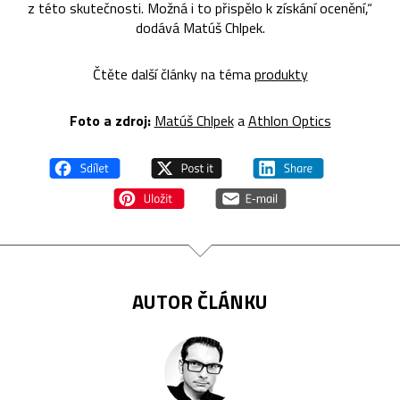
z této skutečnosti. Možná i to přispělo k získání ocenění,“
dodává Matúš Chlpek.
Čtěte další články na téma
produkty
Foto a zdroj:
Matúš Chlpek
a
Athlon Optics
AUTOR ČLÁNKU