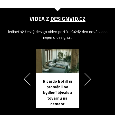
VIDEA Z
DESIGNVID.CZ
Jedinečný český design video portál. Každý den nová videa
nejen o designu...
Ricardo Bofill si
Přichází ten
proměnil na
propracovan
bydlení bývalou
elektronic
továrnu na
zápisník
cement
reMarkable