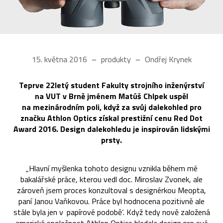
15. května 2016
produkty
Ondřej Krynek
Teprve 22letý student Fakulty strojního inženýrství
na VUT v Brně jménem Matúš Chlpek uspěl
na mezinárodním poli, když za svůj dalekohled pro
značku Athlon Optics získal prestižní cenu Red Dot
Award 2016. Design dalekohledu je inspirován lidskými
prsty.
„Hlavní myšlenka tohoto designu vznikla během mé
bakalářské práce, kterou vedl doc. Miroslav Zvonek, ale
zároveň jsem proces konzultoval s designérkou Meopta,
paní Janou Vaňkovou. Práce byl hodnocena pozitivně ale
stále byla jen v ‚papírové podobě‘. Když tedy nově založená