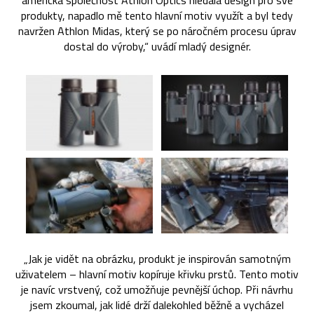
americká společnost Athlon Optics hledala design pro své
produkty, napadlo mě tento hlavní motiv využít a byl tedy
navržen Athlon Midas, který se po náročném procesu úprav
dostal do výroby,“ uvádí mladý designér.
„Jak je vidět na obrázku, produkt je inspirován samotným
uživatelem – hlavní motiv kopíruje křivku prstů. Tento motiv
je navíc vrstvený, což umožňuje pevnější úchop. Při návrhu
jsem zkoumal, jak lidé drží dalekohled běžně a vycházel