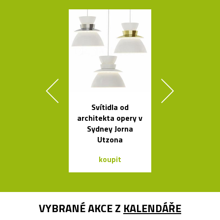
Svítidla od
Legendární r
architekta opery v
stolní lampi
Sydney Jorna
Dalú
Utzona
koupit
koupit
VYBRANÉ AKCE Z
KALENDÁŘE