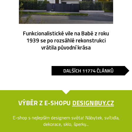
Funkcionalistické vile na Babě z roku
1939 se po rozsáhlé rekonstrukci
vrátila původní krása
DALŠÍCH 11774 ČLÁNKŮ
VÝBĚR Z E-SHOPU
DESIGNBUY.CZ
E-shop s nejlepším designem světa! Nábytek, svítidla,
dekorace, sklo, šperky...