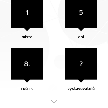
1
5
místo
dní
8.
?
ročník
vystavovatelů