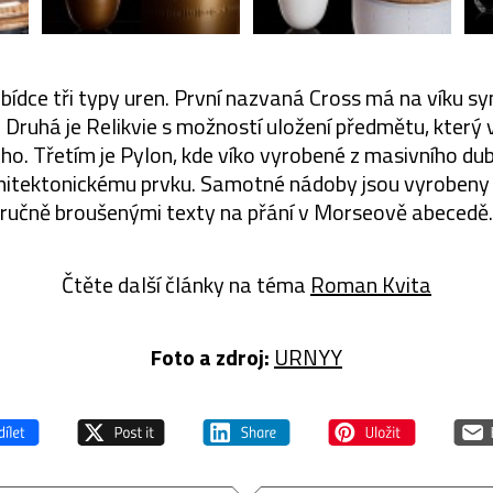
bídce tři typy uren. První nazvaná Cross má na víku s
ny. Druhá je Relikvie s možností uložení předmětu, který 
ho. Třetím je Pylon, kde víko vyrobené z masivního du
itektonickému prvku. Samotné nádoby jsou vyrobeny 
ručně broušenými texty na přání v Morseově abecedě.
Čtěte další články na téma
Roman Kvita
Foto a zdroj:
URNYY