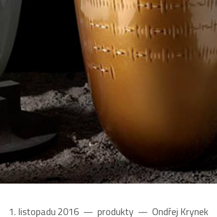
1. listopadu 2016
––
produkty
––
Ondřej Krynek