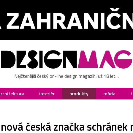
Nejčtenější český on-line design magazín, už 18 let…
architektura
interiér
produkty
móda
t
nová česká značka schránek 