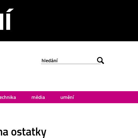
echnika
média
umění
na ostatky