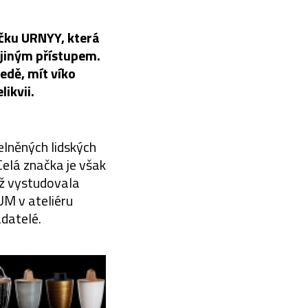
ačku URNYY, která
 jiným přístupem.
dě, mít víko
likvii.
elněných lidských
elá značka je však
ež vystudovala
M v ateliéru
adatelé.