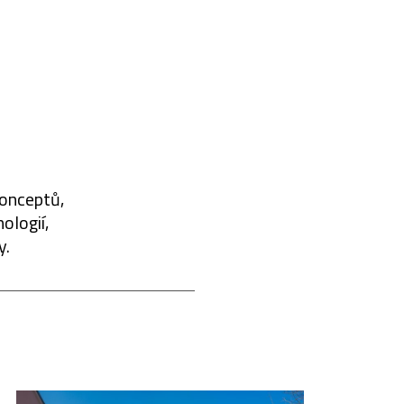
konceptů,
ologií,
y.