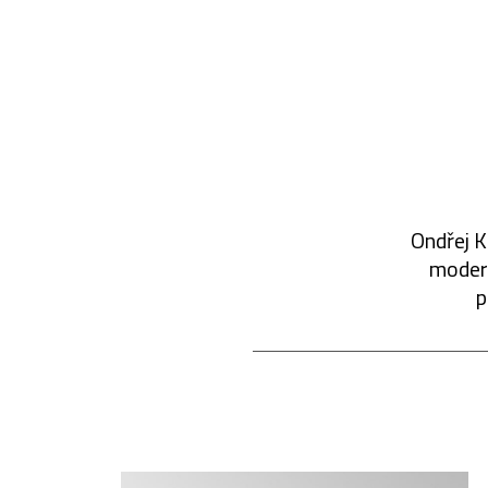
Ondřej K
modern
p