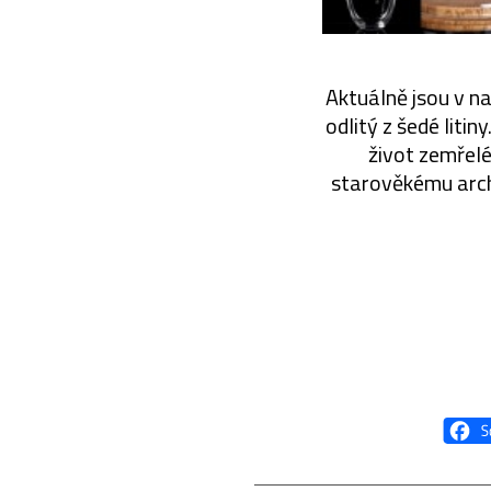
Aktuálně jsou v na
odlitý z šedé liti
život zemřelé
starověkému arch