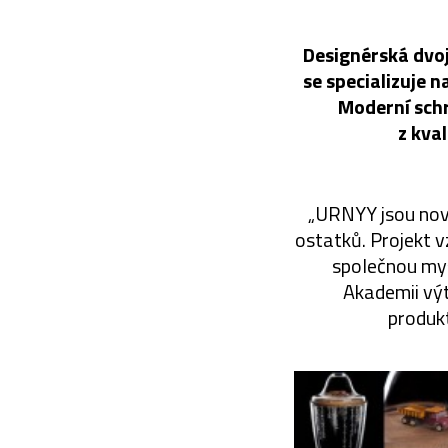
Designérská dvoj
se specializuje 
Moderní sch
z kval
„URNYY jsou nová
ostatků. Projekt 
společnou myš
Akademii vý
produkt