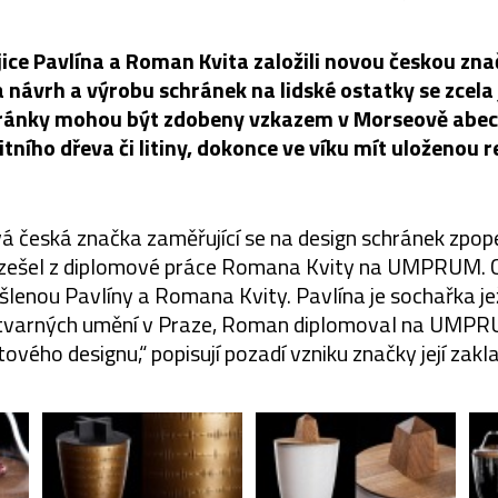
ice Pavlína a Roman Kvita založili novou českou zn
na návrh a výrobu schránek na lidské ostatky se zcela
ránky mohou být zdobeny vzkazem v Morseově abece
itního dřeva či litiny, dokonce ve víku mít uloženou re
 česká značka zaměřující se na design schránek zpop
vzešel z diplomové práce Romana Kvity na UMPRUM. C
lenou Pavlíny a Romana Kvity. Pavlína je sochařka j
tvarných umění v Praze, Roman diplomoval na UMPRU
ového designu,“ popisují pozadí vzniku značky její zakl