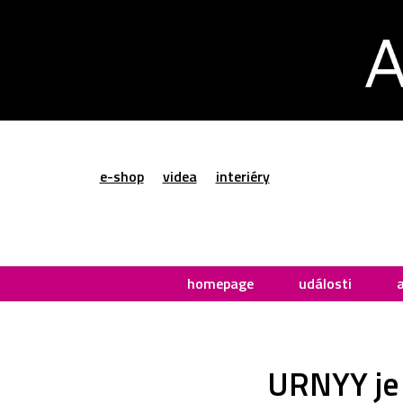
e-shop
videa
interiéry
homepage
události
URNYY je 