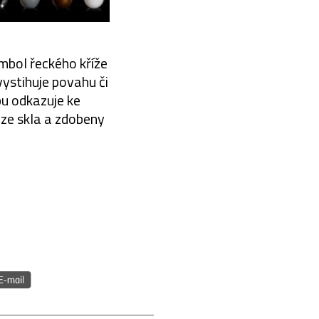
ymbol řeckého kříže
vystihuje povahu či
bu odkazuje ke
ze skla a zdobeny